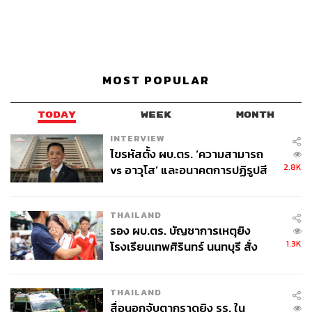
MOST POPULAR
TODAY
WEEK
MONTH
INTERVIEW
ไขรหัสตั้ง ผบ.ตร. ‘ความสามารถ
2.8K
vs อาวุโส’ และอนาคตการปฏิรูปสี
กากี กับ พล.ต.อ. เอก อังสนานนท์
THAILAND
รอง ผบ.ตร. บัญชาการเหตุยิง
1.3K
โรงเรียนเทพศิรินทร์ นนทบุรี สั่ง
ค้นหา 2 รอบยืนยันไร้คนติดค้าง พบ
ศพปู่-ย่าที่บ้านพักผู้ก่อเหตุ
THAILAND
สื่อนอกจับตากราดยิง รร. ใน