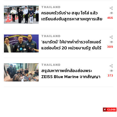
THAILAND
ครอบครัวรับร่าง ฮลุน โซโล่ แล้ว
466
เตรียมส่งชันสูตรหาสาเหตุการเสีย
ชีวิต
THAILAND
‘ธนารัตน์’ ให้ปากคำตำรวจไซเบอร์
389
แฉช่องโหว่ 20 หน่วยงานรัฐ ยันไร้
นัยทางการเมือง
THAILAND
สรุปมหากาพย์กล้องส่องพระ
373
ZEISS Blue Marine จากสัญญา
ผลิต 8.3 ล้าน สู่ข้อพิพาท ‘มา
เวลล์ฯ’ ฟ้อง ‘โทน บางแค’ ผิดนัด
จ่ายหนี้-แอบระบุแบรนด์