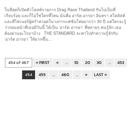
ในที่สุดก็เปิดตัวโฮสต์รายการ Drag Race Thailand กันไปเป็นที่
เรียบร้อย และก็ไม่ใช่ใครที่ไหน นั่นคือ อาร์ต-อารยา อินทรา สไตลิสต์
และดีไซเนอร์ผู้คร่ำหวอดในวงการแฟชั่นไทยมากว่า 30 ปี แต่ใครจะรู้
ว่าก่อนหน้าที่เธอมีวันนี้ ได้เป็น ‘อาร์ต อารยา’ ที่หลายๆ คนรู้จัก เธอ
ต้องผ่านอะไรมาบ้าง THE STANDARD จะพาไปทำความรู้จักกับ
‘อาร์ต อารยา’ ให้มากขึ้น...
454 of 467
« FIRST
«
...
10
20
30
...
453
454
455
...
460
...
»
LAST »