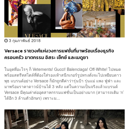
3 กุมภาพันธ์ 2018
Versace ราชวงศ์แห่งวงการแฟชั่นที่มาพร้อมเรื่องธุรกิจ
ครอบครัว ฆาตกรรม อิสระ เซ็กซ์ และเมดูซา
ในยุคที่อะไรๆ ก็ Vetements! Gucci! Balenciaga! Off-White! ไปหมด
พร้อมสตรีทสไตล์ที่ต้องใส่รองเท้าสนีกเกอร์รูปทรงดั่งจะไปเหยียบดาว
พุธ แบรนด์อย่าง Versace ก็มักถูกตีค่าว่ารุ่นป้า รุ่นแม่ แพง ฟู่ฟ่า และ
มาพร้อมราคาดาวน์บ้านได้ 3 หลัง แต่ในความเป็นจริงแล้วแบรนด์
Versace มีคุณค่าต่ออุตสาหกรรมแฟชั่นเป็นอย่างมาก (สามารถเติม ‘ก’
ได้อีก 3 ล้านตัวอักษร) เพราะม...