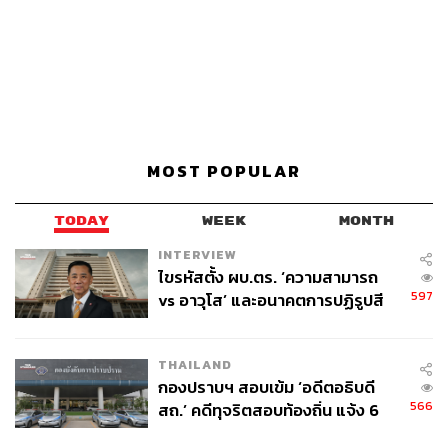
MOST POPULAR
TODAY
WEEK
MONTH
INTERVIEW
ไขรหัสตั้ง ผบ.ตร. ‘ความสามารถ
597
vs อาวุโส’ และอนาคตการปฏิรูปสี
กากี กับ พล.ต.อ. เอก อังสนานนท์
THAILAND
กองปราบฯ สอบเข้ม ‘อดีตอธิบดี
566
สถ.’ คดีทุจริตสอบท้องถิ่น แจ้ง 6
ข้อหาหนัก จ่อชง ป.ป.ช. 12 ส.ค. นี้