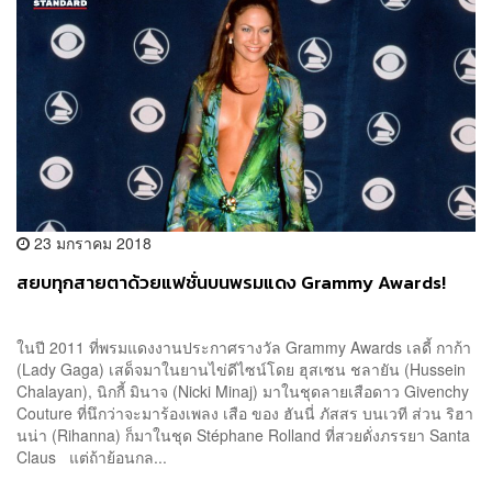
23 มกราคม 2018
สยบทุกสายตาด้วยแฟชั่นบนพรมแดง Grammy Awards!
ในปี 2011 ที่พรมแดงงานประกาศรางวัล Grammy Awards เลดี้ กาก้า
(Lady Gaga) เสด็จมาในยานไข่ดีไซน์โดย ฮุสเซน ชลายัน (Hussein
Chalayan), นิกกี้ มินาจ (Nicki Minaj) มาในชุดลายเสือดาว Givenchy
Couture ที่นึกว่าจะมาร้องเพลง เสือ ของ ฮันนี่ ภัสสร บนเวที ส่วน ริฮา
นน่า (Rihanna) ก็มาในชุด Stéphane Rolland ที่สวยดั่งภรรยา Santa
Claus แต่ถ้าย้อนกล...