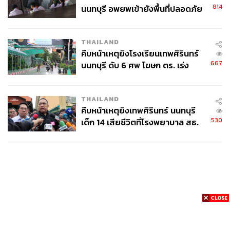
814
นนทบุรี อพยพเข้ายังพื้นที่ปลอดภัย
ชั่วคราว หลังเหตุใช้อาวุธปืนภายใน
โรงเรียนคลี่คลาย
THAILAND
คืบหน้าเหตุยิงโรงเรียนเทพศิรินทร์
667
นนทบุรี ดับ 6 ศพ โฆษก ตร. เร่ง
สอบปมขโมยปืนปู่ก่อเหตุ
THAILAND
คืบหน้าเหตุยิงเทพศิรินทร์ นนทบุรี
530
เด็ก 14 เสียชีวิตที่โรงพยาบาล สธ.
ยืนยันครูเสียชีวิต 5 ราย เจ็บ 22
ราย
News
Wealth
Pop