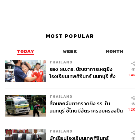
MOST POPULAR
TODAY
WEEK
MONTH
THAILAND
รอง ผบ.ตร. บัญชาการเหตุยิง
1.4K
โรงเรียนเทพศิรินทร์ นนทบุรี สั่ง
ค้นหา 2 รอบยืนยันไร้คนติดค้าง พบ
ศพปู่-ย่าที่บ้านพักผู้ก่อเหตุ
THAILAND
สื่อนอกจับตากราดยิง รร. ใน
1.2K
นนทบุรี ชี้ไทยมีอัตราครอบครองปืน
สูงในระดับต้นของภูมิภาค
THAILAND
นักเรียนโรงเรียนเทพศิรินทร์