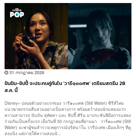
31 กรกฎาคม 2026
ปันปัน-ชิปปี้ จะประกบคู่กันใน ‘วารี๑๐๐ศพ’ เตรียมสตรีม 28
ส.ค. นี้
Disney+ ปล่อยตัวอย่างแรกของ วารี๑๐๐ศพ (Still Water) ซีรีส์ไทย
แนวฆาตกรรมสืบสวนอย่างเป็นทางการ พร้อมคว้าสองนักแสดงมาก
ความสามารถ ปันปัน สุทัตตา และ ชิปปี้ ศิริน มาประชันฝีมือการแสดง
ร่วมกันเป็นครั้งแรก เมื่อวันที่ 30 กรกฎาคมที่ผ่านมา วารี๑๐๐ศพ (Still
Water) จะพาผู้ชมสำรวจเหตุการณ์ปริศนาใน วารีปะศพ เมืองเล็กๆ ที่ดู
สงบนิ่ง แต่ภายใต้ความสงบนั...