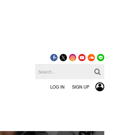
LOG IN
SIGN UP