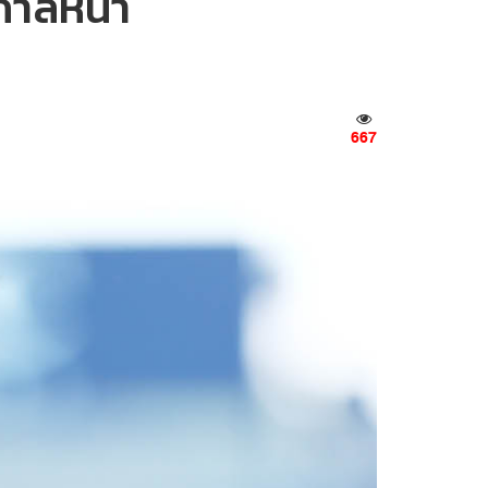
ูกาลหน้า
667