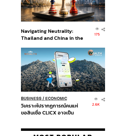
Navigating Neutrality:
175
Thailand and China in the
Age of a New Global
Order
BUSINESS
/
ECONOMIC
2.6K
วิเคราะห์ปรากฏการณ์คนแห่
ขอสินเชื่อ CLICX อาจเป็น
เพียงยอดภูเขาน้ำแข็ง ของ
ปัญหาหนี้ครัวเรือนไทยที่ถูกซุก
ไว้