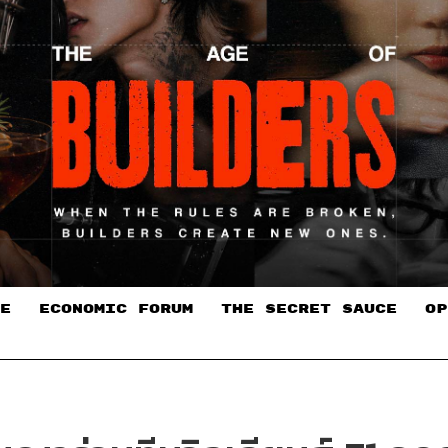
E
ECONOMIC FORUM
THE SECRET SAUCE​
OP