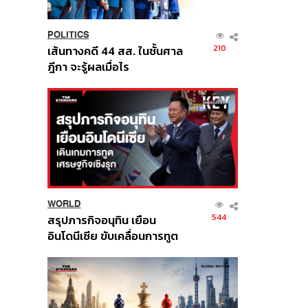
POLITICS
210
เส้นทางคดี 44 สส. ในชั้นศาล
ฎีกา จะรู้ผลเมื่อไร
WORLD
544
สรุปภารกิจอนุทิน เยือน
อินโดนีเซีย ขับเคลื่อนการทูต
เศรษฐกิจเชิงรุก ประกาศหุ้น
ส่วนยุทธศาสตร์ไทย –
อินโดนีเซีย