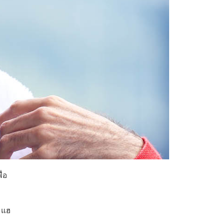
่อ
ส แฮ