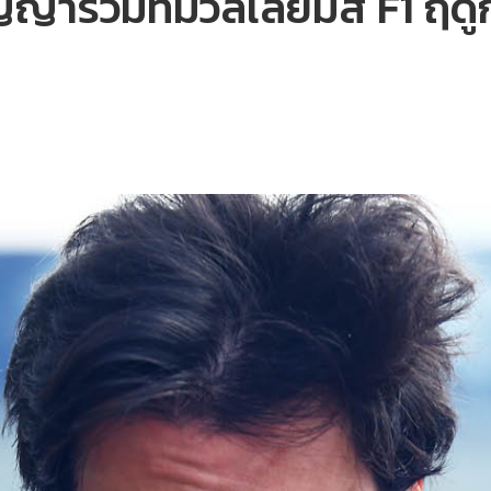
ญญาร่วมทีมวิลเลียมส์ F1 ฤด