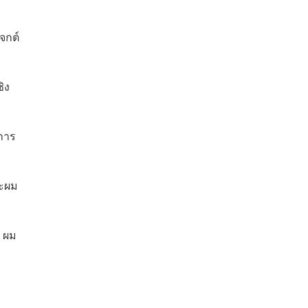
จกต์
ิง
การ
ละผม
ป ผม