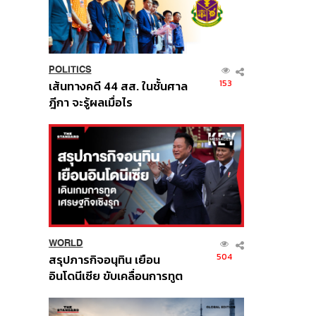
POLITICS
153
เส้นทางคดี 44 สส. ในชั้นศาล
ฎีกา จะรู้ผลเมื่อไร
WORLD
504
สรุปภารกิจอนุทิน เยือน
อินโดนีเซีย ขับเคลื่อนการทูต
เศรษฐกิจเชิงรุก ประกาศหุ้น
ส่วนยุทธศาสตร์ไทย –