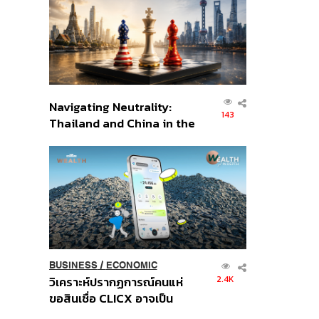
อินโดนีเซีย
Navigating Neutrality:
143
Thailand and China in the
Age of a New Global
Order
BUSINESS
/
ECONOMIC
2.4K
วิเคราะห์ปรากฏการณ์คนแห่
ขอสินเชื่อ CLICX อาจเป็น
เพียงยอดภูเขาน้ำแข็ง ของ