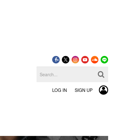
LOG IN
SIGN UP