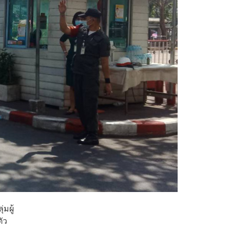
มผู้
ัว