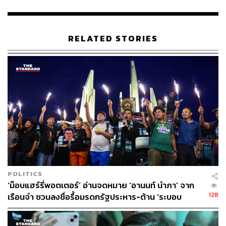
ดำเนินคดีต่อไป
TAGS:
การชุมนุมทางการเมือง
แฟลตดินแดง
ปิยะ ต๊ะวิชัย
RELATED STORIES
กลุ่มทะลุแก๊ซ
41
ABOUT THE AUTHOR
POLITICS
‘ม็อบแฮร์รี่พอตเตอร์’ อ่านจดหมาย ‘อานนท์ นำภา’ จาก
THE STANDARD TEAM
128
เรือนจำ ชวนลงชื่อรื้อมรดกรัฐประหาร-ต้าน ‘ระบอบ
กองบรรณาธิการ THE STANDARD
สีน้ำเงิน’