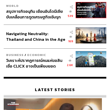
WORLD
สรุปภารกิจอนุทิน เยือนอินโดนีเซีย
539
ขับเคลื่อนการทูตเศรษฐกิจเชิงรุก
ประกาศหุ้นส่วนยุทธศาสตร์ไทย –
อินโดนีเซีย
Navigating Neutrality:
Thailand and China in the Age
169
of a New Global Order
BUSINESS
/
ECONOMIC
วิเคราะห์ปรากฏการณ์คนแห่ขอสิน
2.6K
เชื่อ CLICX อาจเป็นเพียงยอด
ภูเขาน้ำแข็ง ของปัญหาหนี้ครัว
เรือนไทยที่ถูกซุกไว้
LATEST STORIES