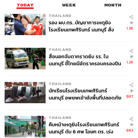
TODAY
WEEK
MONTH
THAILAND
รอง ผบ.ตร. บัญชาการเหตุยิง
1.3K
โรงเรียนเทพศิรินทร์ นนทบุรี สั่ง
ค้นหา 2 รอบยืนยันไร้คนติดค้าง พบ
ศพปู่-ย่าที่บ้านพักผู้ก่อเหตุ
THAILAND
สื่อนอกจับตากราดยิง รร. ใน
1.2K
นนทบุรี ชี้ไทยมีอัตราครอบครองปืน
สูงในระดับต้นของภูมิภาค
THAILAND
นักเรียนโรงเรียนเทพศิรินทร์
807
นนทบุรี อพยพเข้ายังพื้นที่ปลอดภัย
ชั่วคราว หลังเหตุใช้อาวุธปืนภายใน
โรงเรียนคลี่คลาย
THAILAND
คืบหน้าเหตุยิงโรงเรียนเทพศิรินทร์
663
นนทบุรี ดับ 6 ศพ โฆษก ตร. เร่ง