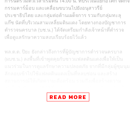
การนัดรวมตัวเวลาเริ่มต้น 14.00 น. ที่บริเวณแยกอโศก จัดกิจ
กรรมคาร์ม็อบ และเคลื่อนขบวนไปยังอนุสาวรีย์
ประชาธิปไตย และกลุ่มต่อต้านเผด็จการ รวมกับกลุ่มทะลุ
แก๊ซ นัดที่บริเวณสามเหลี่ยมดินแดง โดยทางกองบัญชาการ
ตำรวจนครบาล (บช.น.) ได้จัดเตรียมกำลังเจ้าหน้าที่ตำรวจ
เพื่อดูแลรักษาความสงบเรียบร้อยไว้แล้ว
พล.ต.ต. ปิยะ ยังกล่าวถึงการที่ผู้บัญชาการตำรวจนครบาล
(ผบช.น.) ลงพื้นที่เข้าพูดคุยกับชาวแฟลตดินแดงเพื่อให้เป็น
แนวร่วมในการดูแลรักษาความปลอดภัย จากที่มีกลุ่มผู้ชุมนุม
ลักลอบเข้าไปใช้แฟลตดินแดงเป็นที่หลบซ่อน และสร้าง
สถานการณ์ให้เกิดความเดือดร้อน รวมถึงเพื่อสร้างความ
เข้าใจถึงข้อควรปฏิบัติที่จะนำประชาชนเข้ามามีส่วนร่วมใน
การตั้งจุดตรวจ สังเกตการณ์ หาเบาะแสด้านการข่าว อีกทั้ง
READ MORE
สร้างความเข้าใจในการเข้าควบคุมตัวผู้กระทำผิด หากเกิด
เหตุการณ์ซึ่งหน้า อาทิ การวางเพลิง เผาทำลายทรัพย์สิน
ขว้างปาสิ่งของวัตถุระเบิด หรือความผิดที่ก่อให้เกิดอันตราย
พร้อมยืนยันว่าไม่ใช่การนำมวลชนมาชนกับมวลชน โดย
แนวคิดดังกล่าว จะช่วยลดความรุนแรงและควบคุมพื้นที่การ