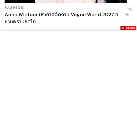
FASHION
Anna Wintour ประกาศจัดงาน Vogue World 2027 ที่
...
ซานฟรานซิสโก
News
Wealth
Pop
Podcast
Video
Now
Opinion
Careers
Events
Privacy
About
Contact
Policy
FOR
ADVERTISING
MEMBERSHIP