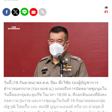
41
วันนี้ (18 กันยายน) พล.ต.ต. ปิยะ ต๊ะวิชัย รองผู้บัญชาการ
ตำรวจนครบาล (รอง ผบช.น.) แถลงถึงการนัดหมายชุมนุมใน
วันนี้ของกลุ่มทะลุแก๊ซ ในเวลา 18.00 น. ที่แยกดินแดงที่ยังคง
ก่อความวุ่นวาย และการชุมนุมในวันที่ 19 กันยายนของกลุ่ม
ณัฐวุฒิ ใสยเกื้อ และ สมบัติ บุญงามอนงค์ หรือ บก.ลายจุด มี