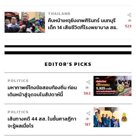
สอบปมขโมยปืนปู่ก่อเหตุ
THAILAND
คืบหน้าเหตุยิงเทพศิรินทร์ นนทบุรี
523
เด็ก 14 เสียชีวิตที่โรงพยาบาล สธ.
ยืนยันครูเสียชีวิต 5 ราย เจ็บ 22
ราย
EDITOR'S PICKS
POLITICS
มหากาพย์โกงข้อสอบท้องถิ่น ก่อน
562
เดินหน้าสู่จุดจบในสัปดาห์นี้
POLITICS
เส้นทางคดี 44 สส. ในชั้นศาลฎีกา
197
จะรู้ผลเมื่อไร