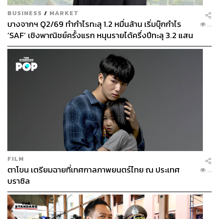
BUSINESS
/
MARKET
บางจากฯ Q2/69 ทำกำไรทะลุ 1.2 หมื่นล้าน เริ่มบุ๊กกำไร
...
‘SAF’ เชิงพาณิชย์ครั้งแรก หนุนรายได้ครึ่งปีทะลุ 3.2 แสน
ล้าน
FILM
ตาโขน เตรียมฉายที่เทศกาลภาพยนตร์ไทย ณ ประเทศ
...
บราซิล