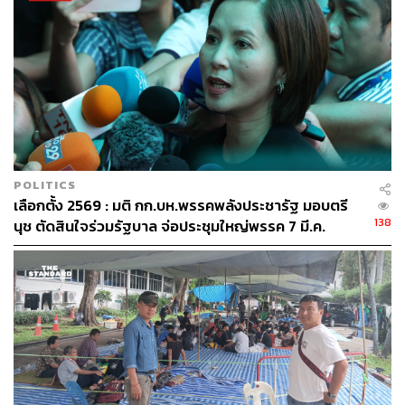
POLITICS
เลือกตั้ง 2569 : มติ กก.บห.พรรคพลังประชารัฐ มอบตรี
138
นุช ตัดสินใจร่วมรัฐบาล จ่อประชุมใหญ่พรรค 7 มี.ค.