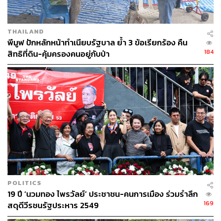
THAILAND
พีมูฟ ปักหลักหน้าทำเนียบรัฐบาล ย้ำ 3 ข้อเรียกร้อง คืน
184
สิทธิที่ดิน-คุ้มครองคนอยู่กับป่า
POLITICS
19 ปี ‘นวมทอง ไพรวัลย์’ ประชาชน-คนการเมือง ร่วมรำลึก
169
สดุดีวีรชนรัฐประหาร 2549