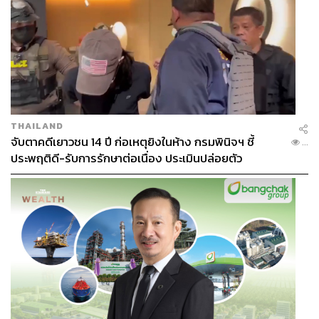
THAILAND
จับตาคดีเยาวชน 14 ปี ก่อเหตุยิงในห้าง กรมพินิจฯ ชี้
...
ประพฤติดี-รับการรักษาต่อเนื่อง ประเมินปล่อยตัว