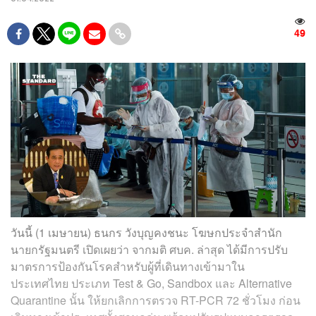
49
วันนี้ (1 เมษายน) ธนกร วังบุญคงชนะ โฆษกประจำสำนัก
นายกรัฐมนตรี เปิดเผยว่า จากมติ ศบค. ล่าสุด ได้มีการปรับ
มาตรการป้องกันโรคสำหรับผู้ที่เดินทางเข้ามาใน
ประเทศไทย ประเภท Test & Go, Sandbox และ Alternative
Quarantine นั้น ให้ยกเลิกการตรวจ RT-PCR 72 ชั่วโมง ก่อน