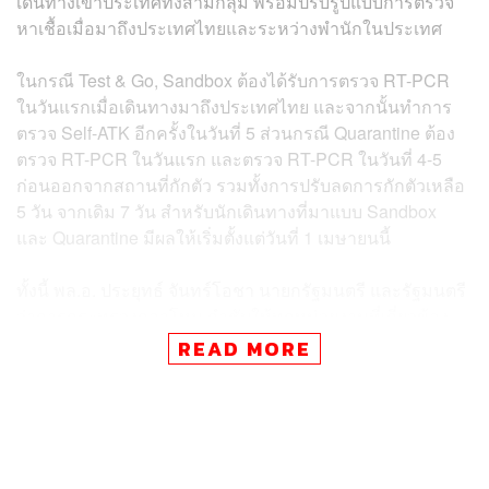
เดินทางเข้าประเทศทั้งสามกลุ่ม พร้อมปรับรูปแบบการตรวจ
หาเชื้อเมื่อมาถึงประเทศไทยและระหว่างพำนักในประเทศ
ในกรณี Test & Go, Sandbox ต้องได้รับการตรวจ RT-PCR
ในวันแรกเมื่อเดินทางมาถึงประเทศไทย และจากนั้นทำการ
ตรวจ Self-ATK อีกครั้งในวันที่ 5 ส่วนกรณี Quarantine ต้อง
ตรวจ RT-PCR ในวันแรก และตรวจ RT-PCR ในวันที่ 4-5
ก่อนออกจากสถานที่กักตัว รวมทั้งการปรับลดการกักตัวเหลือ
5 วัน จากเดิม 7 วัน สำหรับนักเดินทางที่มาแบบ Sandbox
และ Quarantine มีผลให้เริ่มตั้งแต่วันที่ 1 เมษายนนี้
ทั้งนี้ พล.อ. ประยุทธ์ จันทร์โอชา นายกรัฐมนตรี และรัฐมนตรี
ว่าการกระทรวงกลาโหม กำชับให้ทุกหน่วยงานที่เกี่ยวข้อง
เตรียมความพร้อมรองรับนักท่องเที่ยวที่จะเดินทางเข้า
READ MORE
ประเทศภายใต้มาตรการสาธารณสุขที่มีความเข้มงวด ตาม
แนวทาง COVID Free Setting พร้อมฝากเตือนพี่น้อง
ประชาชนให้ดูแลตนเองขั้นสูงสุด การ์ดอย่าตก ปฏิบัติตัวเอง
ตามมาตรการต่างๆ อย่างเคร่งครัด ซึ่งจะสามารถควบคุม
ป้องกัน และชะลอการระบาดของโรคได้ โดยการผ่อนคลาย