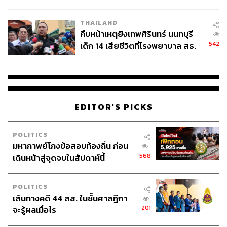
สอบปมขโมยปืนปู่ก่อเหตุ
THAILAND
คืบหน้าเหตุยิงเทพศิรินทร์ นนทบุรี
542
เด็ก 14 เสียชีวิตที่โรงพยาบาล สธ.
ยืนยันครูเสียชีวิต 5 ราย เจ็บ 22
ราย
EDITOR'S PICKS
POLITICS
มหากาพย์โกงข้อสอบท้องถิ่น ก่อน
568
เดินหน้าสู่จุดจบในสัปดาห์นี้
POLITICS
เส้นทางคดี 44 สส. ในชั้นศาลฎีกา
201
จะรู้ผลเมื่อไร