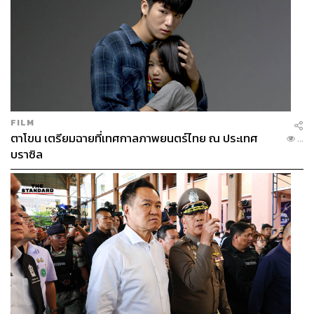
FILM
ตาโขน เตรียมฉายที่เทศกาลภาพยนตร์ไทย ณ ประเทศ
...
บราซิล