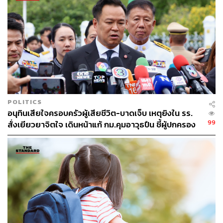
POLITICS
อนุทินเสียใจครอบครัวผู้เสียชีวิต-บาดเจ็บ เหตุยิงใน รร.
99
สั่งเยียวยาจิตใจ เดินหน้าแก้ กม.คุมอาวุธปืน ชี้ผู้ปกครอง
ต้องร่วมรับผิดชอบ