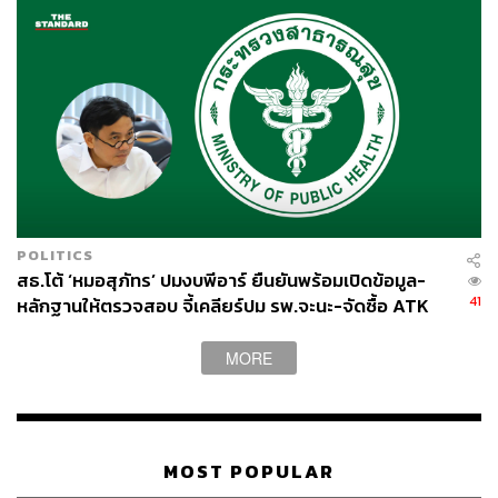
POLITICS
สธ.โต้ ‘หมอสุภัทร’ ปมงบพีอาร์ ยืนยันพร้อมเปิดข้อมูล-
41
หลักฐานให้ตรวจสอบ จี้เคลียร์ปม รพ.จะนะ-จัดซื้อ ATK
MORE
MOST POPULAR