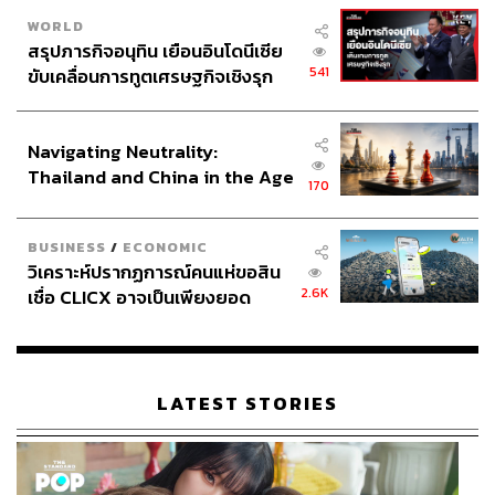
WORLD
สรุปภารกิจอนุทิน เยือนอินโดนีเซีย
541
ขับเคลื่อนการทูตเศรษฐกิจเชิงรุก
ประกาศหุ้นส่วนยุทธศาสตร์ไทย –
อินโดนีเซีย
Navigating Neutrality:
Thailand and China in the Age
170
of a New Global Order
BUSINESS
/
ECONOMIC
วิเคราะห์ปรากฏการณ์คนแห่ขอสิน
2.6K
เชื่อ CLICX อาจเป็นเพียงยอด
ภูเขาน้ำแข็ง ของปัญหาหนี้ครัว
เรือนไทยที่ถูกซุกไว้
LATEST STORIES