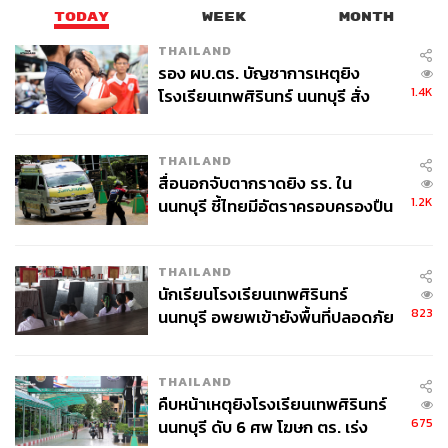
TODAY
WEEK
MONTH
THAILAND
รอง ผบ.ตร. บัญชาการเหตุยิง
1.4K
โรงเรียนเทพศิรินทร์ นนทบุรี สั่ง
ค้นหา 2 รอบยืนยันไร้คนติดค้าง พบ
ศพปู่-ย่าที่บ้านพักผู้ก่อเหตุ
THAILAND
สื่อนอกจับตากราดยิง รร. ใน
1.2K
นนทบุรี ชี้ไทยมีอัตราครอบครองปืน
สูงในระดับต้นของภูมิภาค
THAILAND
นักเรียนโรงเรียนเทพศิรินทร์
823
นนทบุรี อพยพเข้ายังพื้นที่ปลอดภัย
ชั่วคราว หลังเหตุใช้อาวุธปืนภายใน
โรงเรียนคลี่คลาย
THAILAND
คืบหน้าเหตุยิงโรงเรียนเทพศิรินทร์
675
นนทบุรี ดับ 6 ศพ โฆษก ตร. เร่ง