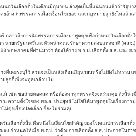
ดวันเลือกตั้งในเดือนมิถุนายน ล่าสุดเป็นที่แน่นอนแล้วว่ารัฐบา
ดยอ้างว่าพรรคการเมืองเงื่อนไขเยอะ และกฎหมายลูกยังไม่แล้วเส
ตรี กล่าวถึงการนัดพรรคการเมืองมาพูดคุยเพื่อกำหนดวันเลือกตั้ง
ร์โอชา นายกรัฐมนตรีและหัวหน้าคณะรักษาความสงบแห่งชาติ (คสช.) 
8 พฤษภาคมที่ผ่านมาว่า ต้องให้ร่าง พ.ร.ป. เลือกตั้ง ส.ส. และ ส.ว
ย่างที่เคยระบุไว้ ส่วนจะเป็นหลังเดือนมิถุนายนหรือไม่ยังไม่ทราบ เ
ยลูกก็เพิ่งจะทูลเกล้าฯ ไป
แม้ เช่น ขอถ่ายทอดสด หรือต้องมาทุกพรรคจึงจะร่วมคุย ดังนั้น เมื
เพราะความตั้งใจของ พล.อ. ประยุทธ์ ไม่ใช่ให้มาพูดคุยในเรื่องการ
ไม่คุยเรื่องปลดล็อก ก็จะไม่ร่วมคุย
ันเลือกตั้งนั้น คือหนึ่งในเงื่อนไขสำคัญของโรดแมปการเลือกตั้ง
3/2560 กำหนดให้เมื่อ พ.ร.ป. ว่าด้วยการเลือกตั้ง ส.ส. ประกาศในราช