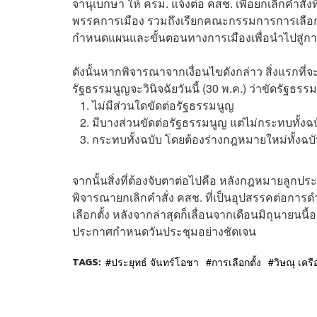
จานุเบกษา ให้ ครม. แจ้งต่อ คสช. เพื่อยกเลิกคำส
พรรคการเมือง รวมถึงเรียกคณะกรรมการการเลือกตั
กำหนดแผนและขั้นตอนทางการเมืองเพื่อนำไปสู่การเ
ดังนั้นหากพิจารณาจากเงื่อนไขดังกล่าว สิ่งแรกที่จะต
รัฐธรรมนูญจะวินิจฉัยวันนี้ (30 พ.ค.) ว่าขัดรัฐธรร
ไม่มีส่วนใดขัดต่อรัฐธรรมนูญ
มีบางส่วนขัดต่อรัฐธรรมนูญ แต่ไม่กระทบทั้งฉ
กระทบทั้งฉบับ โดยต้องร่างกฎหมายใหม่ทั้งฉบ
จากนั้นสิ่งที่ต้องจับตาต่อไปคือ หลังกฎหมายลู
พิจารณายกเลิกคำสั่ง คสช. ที่เป็นอุปสรรคต่อกา
เลือกตั้ง หลังจากล่าสุดก็เลื่อนจากเดือนมิถุนายนน
ประกาศกำหนดวันประชุมอย่างชัดเจน
TAGS:
ประยุทธ์ จันทร์โอชา
การเลือกตั้ง
วิษณุ เคร