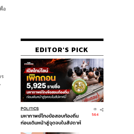
ื่อ
EDITOR'S PICK
าร
น
POLITICS
564
มหากาพย์โกงข้อสอบท้องถิ่น
ก่อนเดินหน้าสู่จุดจบในสัปดาห์
นี้