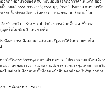
ั่งที่ออกตามอำนาจของ คสช. ที่เป็นอุปสรรคต่อการดำเนินงานของ
้ง (กกต.) กรรมการร่างรัฐธรรมนูญ (กรธ.) ประธาน สนช. หารือเพ
ลือกตั้ง ซึ่งจะเปิดทางให้พรรคการเมืองมาหารือด้วยก็ได้
้องจับตาคือ 1. ร่าง พ.ร.ป. ว่าด้วยการเลือกตั้ง ส.ส. ซึ่งศาล
มนูญหรือไม่ ซึ่งมี 3 แนวทางคือ
บับ ซึ่งสามารถดึงออกมาแล้วเสนอรัฐสภาให้รับทราบเท่านั้น
ับ
กประกาศใช้ในราชกิจจานุเบกษาแล้ว คสช. จะใช้เวลานานแค่ไหนในก
รดำเนินงานของพรรคการเมือง รวมถึงการเรียกประชุมเพื่อกำหนดวั
ี้ออกไปอย่างไม่มีกำหนด ทั้งที่ก่อนหน้านี้บุคคลสำคัญในรัฐบาลต่าง
ืองาม
เลือกตั้ง ส.ส.
พ.ร.ป.