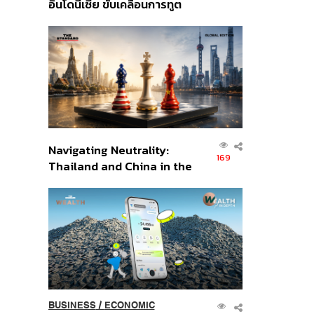
อินโดนีเซีย ขับเคลื่อนการทูต
เศรษฐกิจเชิงรุก ประกาศหุ้น
ส่วนยุทธศาสตร์ไทย –
อินโดนีเซีย
Navigating Neutrality:
169
Thailand and China in the
Age of a New Global
Order
BUSINESS
/
ECONOMIC