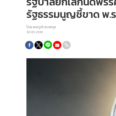
รัฐบาลยกเลิกนัดพรรค
รัฐธรรมนูญชี้ขาด พ.ร.ป
โดย
พลวุฒิ สงสกุล
30.05.2018