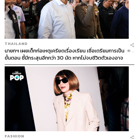
TAGS:
Myanmar
ตาก
Myawaddy
คอลเซ็นเตอร์
THAILAND
นายกฯ เผยเด็กก่อเหตุเครียดเรื่องเรียน เชื่อเตรียมการเป็น
...
ขั้นตอน ชี้มีกระสุนอีกกว่า 30 นัด หากไม่จบชีวิตตัวเองอาจ
สูญเสียเพิ่ม
843
ABOUT THE AUTHOR
THE STANDARD TEAM
FASHION
กองบรรณาธิการ THE STANDARD