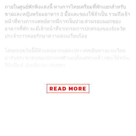
ภายในศูนย์พักพิงแห่งนี้ ทางการไทยเตรียมที่พักแยกสำหรับ
ชายและหญิงพร้อมอาหาร 3 มื้อและของใช้จำเป็น รวมถึงเจ้า
หน้าที่ทางการแพทย์หากมีการเจ็บป่วย ส่วนรอบนอกของ
อาคารที่พัก จะมีเจ้าหน้าที่จากกรมการปกครองของจังหวัด
ประจำการคอยรักษาความสงบเรียบร้อย
โดยตลอดวันนี้มีตัวแทนจากแต่ละประเทศเดินทางแวะเวียน
มารับประชาชนของประเทศตัวเองตั้งแต่ช่วงเช้า เช่น ไต้หวัน,
ฟิลิปปินส์, อินเดีย และกัมพูชา
จากตัวเลขเหยื่อสแกมเมอร์ 260 คนที่ทางการไทยรับตัวไว้
เมื่อผ่านกระบวนการคัดกรองตามกลไกการส่งต่อระดับชาติ
READ MORE
หรือ NRM ผลปรากฏว่าเป็นเหยื่อจากขบวนการค้ามนุษย์ 258
คน และอีก 2 คนที่เป็นชาวไต้หวันไม่ใช่เหยื่อ เจ้าหน้าที่จึง
ส่งตัวต่อให้กับตำรวจไทยดำเนินคดีสืบสวนสอบสวนและเข้าสู่
กระบวนการตามขั้นตอนของกฎหมาย
ยอดรวมของเหยื่อที่สถานทูตมารับตัวกลับในวันนี้มีทั้งหมด