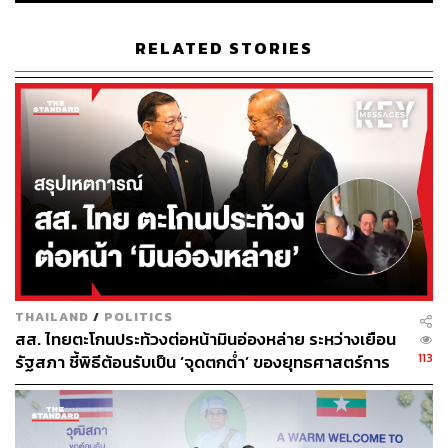
RELATED STORIES
THAILAND
/
POLITICS
สส. ไทยตะโกนประท้วงต่อหน้ามินอ่องหล่าย ระหว่างเยือน
113
รัฐสภา ชี้พิธีต้อนรับเป็น ‘จุดตกต่ำ’ ของยุทธศาสตร์การ
ทูตไทย