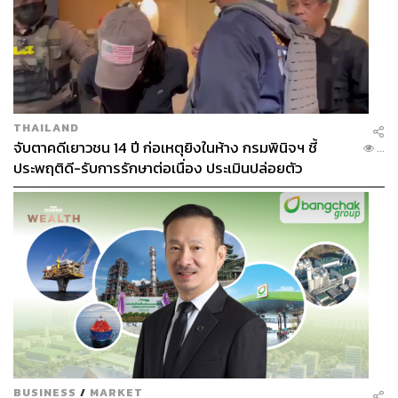
THAILAND
จับตาคดีเยาวชน 14 ปี ก่อเหตุยิงในห้าง กรมพินิจฯ ชี้
...
ประพฤติดี-รับการรักษาต่อเนื่อง ประเมินปล่อยตัว
BUSINESS
/
MARKET