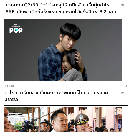
บางจากฯ Q2/69 ทำกำไรทะลุ 1.2 หมื่นล้าน เริ่มบุ๊กกำไร
...
‘SAF’ เชิงพาณิชย์ครั้งแรก หนุนรายได้ครึ่งปีทะลุ 3.2 แสน
ล้าน
FILM
ตาโขน เตรียมฉายที่เทศกาลภาพยนตร์ไทย ณ ประเทศ
...
บราซิล