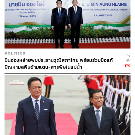
POLITICS
มินอ่องหล่ายพบประธานวุฒิสภาไทย พร้อมร่วมมือแก้
179
ปัญหามลพิษข้ามแดน-สารพิษในแม่น้ำ