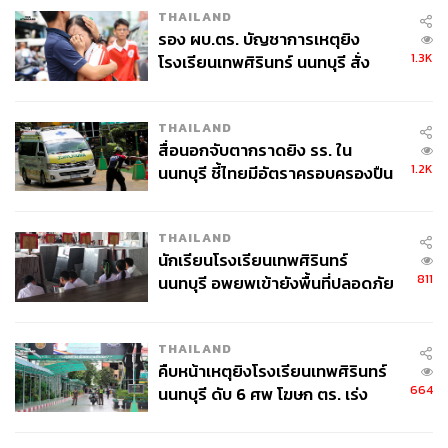
THAILAND
รอง ผบ.ตร. บัญชาการเหตุยิง
1.3K
โรงเรียนเทพศิรินทร์ นนทบุรี สั่ง
ค้นหา 2 รอบยืนยันไร้คนติดค้าง พบ
ศพปู่-ย่าที่บ้านพักผู้ก่อเหตุ
THAILAND
สื่อนอกจับตากราดยิง รร. ใน
1.2K
นนทบุรี ชี้ไทยมีอัตราครอบครองปืน
สูงในระดับต้นของภูมิภาค
THAILAND
นักเรียนโรงเรียนเทพศิรินทร์
811
นนทบุรี อพยพเข้ายังพื้นที่ปลอดภัย
ชั่วคราว หลังเหตุใช้อาวุธปืนภายใน
โรงเรียนคลี่คลาย
THAILAND
คืบหน้าเหตุยิงโรงเรียนเทพศิรินทร์
664
นนทบุรี ดับ 6 ศพ โฆษก ตร. เร่ง
สอบปมขโมยปืนปู่ก่อเหตุ