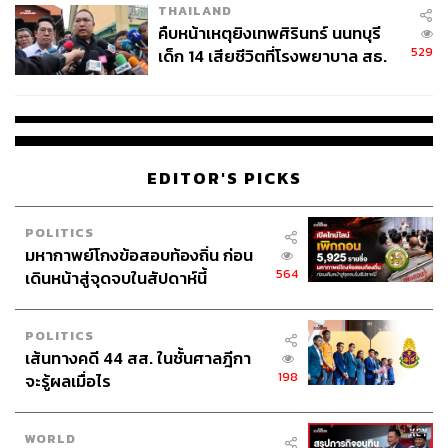
THAILAND
คืบหน้าเหตุยิงเทพศิรินทร์ นนทบุรี
529
เด็ก 14 เสียชีวิตที่โรงพยาบาล สธ.
ยืนยันครูเสียชีวิต 5 ราย เจ็บ 22
ราย
EDITOR'S PICKS
POLITICS
มหากาพย์โกงข้อสอบท้องถิ่น ก่อน
564
เดินหน้าสู่จุดจบในสัปดาห์นี้
POLITICS
เส้นทางคดี 44 สส. ในชั้นศาลฎีกา
198
จะรู้ผลเมื่อไร
WORLD