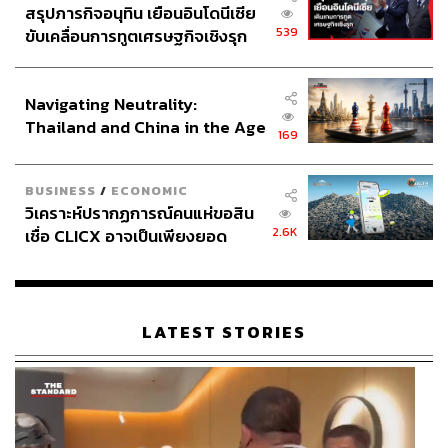
สรุปภารกิจอนุทิน เยือนอินโดนีเซีย
539
ขับเคลื่อนการทูตเศรษฐกิจเชิงรุก
ประกาศหุ้นส่วนยุทธศาสตร์ไทย –
อินโดนีเซีย
Navigating Neutrality:
Thailand and China in the Age
169
of a New Global Order
BUSINESS
/
ECONOMIC
วิเคราะห์ปรากฏการณ์คนแห่ขอสิน
2.6K
เชื่อ CLICX อาจเป็นเพียงยอด
ภูเขาน้ำแข็ง ของปัญหาหนี้ครัว
เรือนไทยที่ถูกซุกไว้
LATEST STORIES