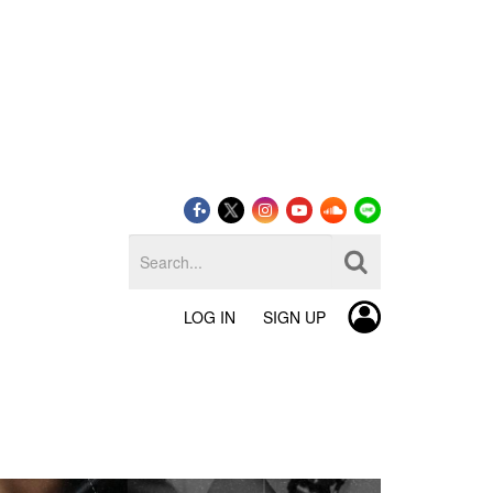
LOG IN
SIGN UP