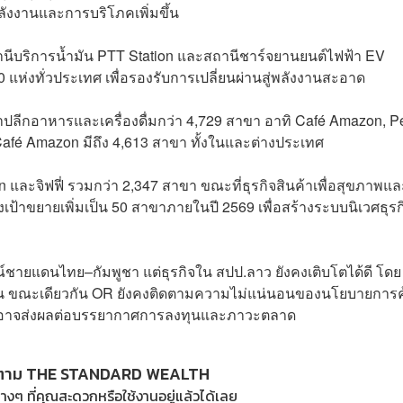
พลังงานและการบริโภคเพิ่มขึ้น
ถานีบริการน้ำมัน PTT Station และสถานีชาร์จยานยนต์ไฟฟ้า EV
300 แห่งทั่วประเทศ เพื่อรองรับการเปลี่ยนผ่านสู่พลังงานสะอาด
นค้าปลีกอาหารและเครื่องดื่มกว่า 4,729 สาขา อาทิ Café Amazon, P
fé Amazon มีถึง 4,613 สาขา ทั้งในและต่างประเทศ
ven และจิฟฟี่ รวมกว่า 2,347 สาขา ขณะที่ธุรกิจสินค้าเพื่อสุขภาพแล
เป้าขยายเพิ่มเป็น 50 สาขาภายในปี 2569 เพื่อสร้างระบบนิเวศธุรกิ
ายแดนไทย–กัมพูชา แต่ธุรกิจใน สปป.ลาว ยังคงเติบโตได้ดี โดย
ขึ้น ขณะเดียวกัน OR ยังคงติดตามความไม่แน่นอนของนโยบายการค
่อาจส่งผลต่อบรรยากาศการลงทุนและภาวะตลาด
ตาม THE STANDARD WEALTH
างๆ ที่คุณสะดวกหรือใช้งานอยู่แล้วได้เลย