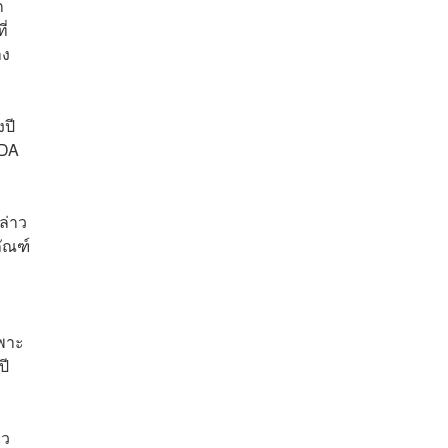
ก
ี่
าง
ปี
TDA
ล่าว
ภัณฑ์
ฉพาะ
ปี
ยว