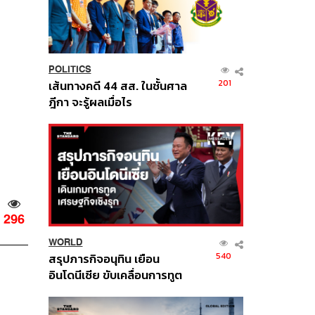
POLITICS
201
เส้นทางคดี 44 สส. ในชั้นศาล
ฎีกา จะรู้ผลเมื่อไร
296
WORLD
540
สรุปภารกิจอนุทิน เยือน
อินโดนีเซีย ขับเคลื่อนการทูต
เศรษฐกิจเชิงรุก ประกาศหุ้น
ส่วนยุทธศาสตร์ไทย –