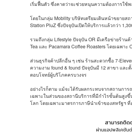
เริ่มฟื้นตัว ซึ่งคาดว่าจะช่วยหนุนความต้องการใช้
โดยในกลุ่ม Mobility บริษัทเตรียมเดินหน้าขยายส
Station PluZ ซึ่งปัจจุบันเปิดให้บริการแล้วกว่า 1,
รวมถึงกลุ่ม Lifestyle ปัจจุบัน OR มีเครือข่ายร้า
Tea และ Pacamara Coffee Roasters โดยเฉพาะ Ca
ส่วนธุรกิจค้าปลีกอื่น ๆ เช่น ร้านสะดวกซื้อ 7-Ele
ความงาม found & found ปัจจุบันมี 12 สาขา และตั้ง
ตอบโจทย์ผู้บริโภคครบวงจร
อย่างไรก็ตาม แม้จะได้รับผลกระทบจากสถานการณ์ช
เฉพาะในส่วนของสถานีบริการที่มีกำไรขั้นต้นสูง
โลก โดยเฉพาะมาตรการภาษีนำเข้าของสหรัฐฯ ที
สามารถติด
ผ่านแอปพลิเคชันต่