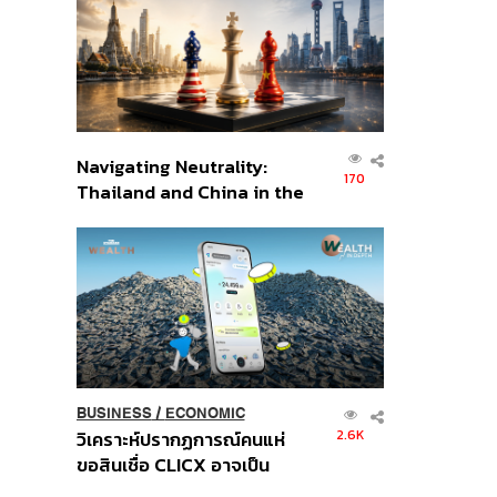
อินโดนีเซีย
Navigating Neutrality:
170
Thailand and China in the
Age of a New Global
Order
BUSINESS
/
ECONOMIC
2.6K
วิเคราะห์ปรากฏการณ์คนแห่
ขอสินเชื่อ CLICX อาจเป็น
เพียงยอดภูเขาน้ำแข็ง ของ