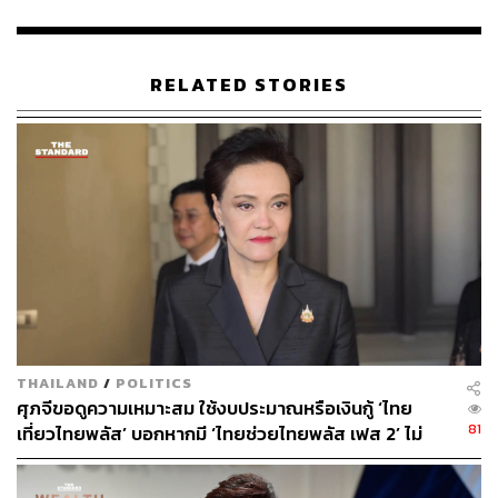
กระทรวงกลาโหม โดยกองทัพบกและหน่วยบัญชาการ
ทหารพัฒนา จำนวน 32 รายการ วงเงิน 23.31 ล้านบาท
RELATED STORIES
กระทรวงการอุดมศึกษา วิทยาศาสตร์ วิจัยและ
นวัตกรรม โดยสถาบันสารสนเทศทรัพยากรน้ำ
(องค์การมหาชน) จำนวน 2 รายการ วงเงิน 76.45 ล้าน
บาท
กระทรวงเกษตรและสหกรณ์ โดยกรมชลประทาน กรม
ฝนหลวงและการบินเกษตร จำนวน 411 รายการ วงเงิน
1,190.43 ล้านบาท
THAILAND
/
POLITICS
กระทรวงทรัพยากรธรรมชาติและสิ่งแวดล้อม โดยกรม
ศุภจีขอดูความเหมาะสม ใช้งบประมาณหรือเงินกู้ ‘ไทย
ทรัพยากรน้ำ กรมทรัพยากรน้ำบาดาล จำนวน 139
81
เที่ยวไทยพลัส’ บอกหากมี ‘ไทยช่วยไทยพลัส เฟส 2’ ไม่
รายการ วงเงิน 432.91 ล้านบาท
จำเป็นต้องออกพร้อมกัน