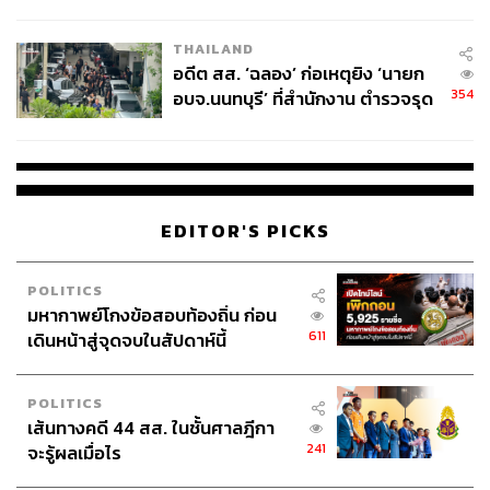
ผู้ใช้ถอดเปลี่ยนแบตเองได้ ก่อนกฎ
EU บังคับปีหน้า
THAILAND
อดีต สส. ‘ฉลอง’ ก่อเหตุยิง ‘นายก
354
อบจ.นนทบุรี’ ที่สำนักงาน ตำรวจรุด
ลงพื้นที่
EDITOR'S PICKS
POLITICS
มหากาพย์โกงข้อสอบท้องถิ่น ก่อน
611
เดินหน้าสู่จุดจบในสัปดาห์นี้
POLITICS
เส้นทางคดี 44 สส. ในชั้นศาลฎีกา
241
จะรู้ผลเมื่อไร