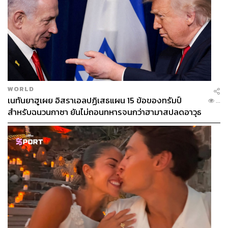
WORLD
เนทันยาฮูเผย อิสราเอลปฏิเสธแผน 15 ข้อของทรัมป์
...
สำหรับฉนวนกาซา ยันไม่ถอนทหารจนกว่าฮามาสปลดอาวุธ
แท้จริง