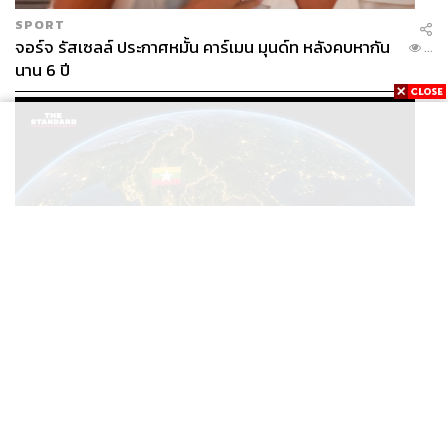
SPORT
จอร์จ รัสเซลล์ ประกาศหมั้น คาร์เมน มุนด์ท หลังคบหากัน
...
นาน 6 ปี
WORLD
/
THAILAND
ISP เรียกร้องรัฐบาลไทยปรับยุทธศาสตร์ต่อเมียนมา เสนอ
...
โมเดล ‘3 ระเบียง’ รับมือภัยคุกคามข้ามแดน