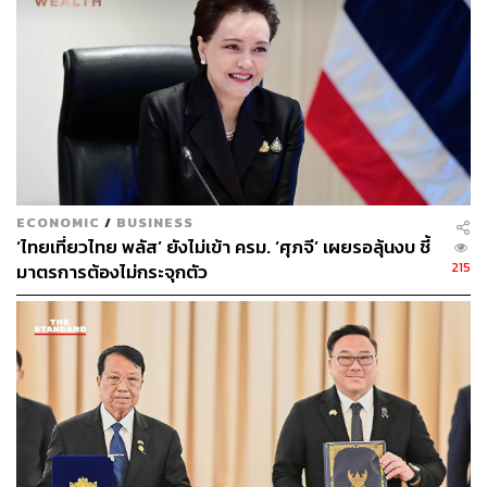
กระทรวงมหาดไทย โดยเทศบาลเมือง เทศบาลตำบล
เทศบาลนคร จังหวัด องค์การบริหารส่วนจังหวัด
องค์การบริหารส่วนตำบล รวม 777 รายการ วงเงิน
2,296.70 ล้านบาท
ธนกรยังกล่าวเพิ่มเติมว่า สทนช. ประเมินว่า หากดำเนินการ
แล้วเสร็จจะมีพื้นที่รับประโยชน์ประมาณ 35,723 ไร่ มี
ปริมาณน้ำเพิ่มขึ้นประมาณ 34.02 ล้านลูกบาศก์เมตร
ECONOMIC
/
BUSINESS
ประชาชนได้รับประโยชน์ประมาณ 36,735 ครัวเรือน และ
‘ไทยเที่ยวไทย พลัส’ ยังไม่เข้า ครม. ‘ศุภจี’ เผยรอลุ้นงบ ชี้
สามารถกำจัดผักตบชวา/วัชพืชน้ำได้ประมาณ 4.74 ล้านตัน
215
มาตรการต้องไม่กระจุกตัว
รวมถึงสามารถซ่อมแซม/ปรับปรุงอาคารชลศาสตร์ให้
สามารถใช้งานได้ตามวัตถุประสงค์ จำนวน 394 แห่ง รวมทั้ง
ยังเป็นการเพิ่มการลงทุนภาครัฐโดยการช่วยกระตุ้นการซื้อ
วัสดุและจ้างแรงงานคนในท้องถิ่นด้วย
TAGS:
ประยุทธ์ จันทร์โอชา
คณะรัฐมนตรี
สำนักงานทรัพยากรน้ำแห่งชาติ
ธนกร วังบุญคงชนะ
ทรัพยากรน้ำ