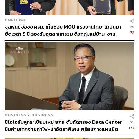
POLITICS
จุลพันธ์จ่อชง ครม. เห็นชอบ MOU แรงงานไทย-เมียนมา
72
ยืดเวลา 5 ปี รองรับอุตสาหกรรม ดึงกลุ่มแม่บ้าน-งาน
อิสระเข้าสู่ระบบประกันสังคม
60
ABOUT THE AUTHOR
THE STANDARD TEAM
กองบรรณาธิการ THE STANDARD
BUSINESS
/
BUSINESS
บีโอไอรับลูกระเบียบใหม่ ยกระดับคัดกรอง Data Center
174
บีบค่ายเทคจ่ายค่าไฟ-น้ำอัตราพิเศษ พร้อมกางแผนยึด
ประโยชน์ประเทศเป็นหลัก