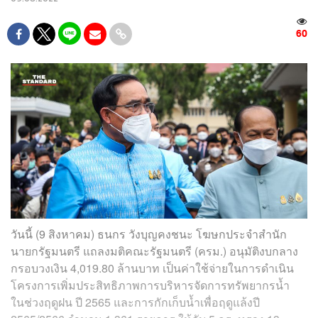
60
วันนี้ (9 สิงหาคม) ธนกร วังบุญคงชนะ โฆษกประจำสำนัก
นายกรัฐมนตรี แถลงมติคณะรัฐมนตรี (ครม.) อนุมัติงบกลาง
กรอบวงเงิน 4,019.80 ล้านบาท เป็นค่าใช้จ่ายในการดำเนิน
โครงการเพิ่มประสิทธิภาพการบริหารจัดการทรัพยากรน้ำ
ในช่วงฤดูฝน ปี 2565 และการกักเก็บน้ำเพื่อฤดูแล้งปี