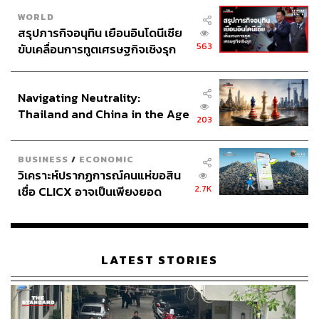
WORLD
สรุปภารกิจอนุทิน เยือนอินโดนีเซีย
563
ขับเคลื่อนการทูตเศรษฐกิจเชิงรุก
ประกาศหุ้นส่วนยุทธศาสตร์ไทย –
อินโดนีเซีย
Navigating Neutrality:
Thailand and China in the Age
203
of a New Global Order
BUSINESS
/
ECONOMIC
วิเคราะห์ปรากฏการณ์คนแห่ขอสิน
2.7K
เชื่อ CLICX อาจเป็นเพียงยอด
ภูเขาน้ำแข็ง ของปัญหาหนี้ครัว
เรือนไทยที่ถูกซุกไว้
LATEST STORIES