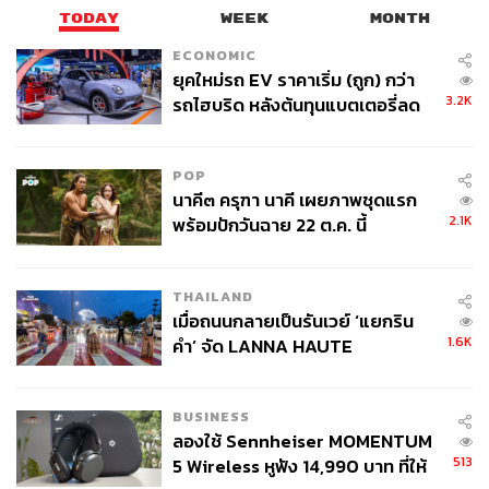
TODAY
WEEK
MONTH
ECONOMIC
ยุคใหม่รถ EV ราคาเริ่ม (ถูก) กว่า
3.2K
รถไฮบริด หลังต้นทุนแบตเตอรี่ลด
ลง - จีนแห่บุกตลาดเกิดใหม่
POP
นาคี๓ ครุฑา นาคี เผยภาพชุดแรก
2.1K
พร้อมปักวันฉาย 22 ต.ค. นี้
THAILAND
เมื่อถนนกลายเป็นรันเวย์ ‘แยกริน
1.6K
คำ’ จัด LANNA HAUTE
COUTURE กลางสายฝน
BUSINESS
ลองใช้ Sennheiser MOMENTUM
513
5 Wireless หูฟัง 14,990 บาท ที่ให้