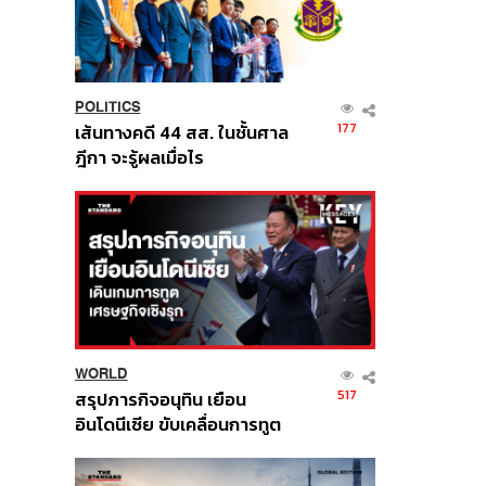
POLITICS
177
เส้นทางคดี 44 สส. ในชั้นศาล
ฎีกา จะรู้ผลเมื่อไร
WORLD
517
สรุปภารกิจอนุทิน เยือน
อินโดนีเซีย ขับเคลื่อนการทูต
เศรษฐกิจเชิงรุก ประกาศหุ้น
ส่วนยุทธศาสตร์ไทย –