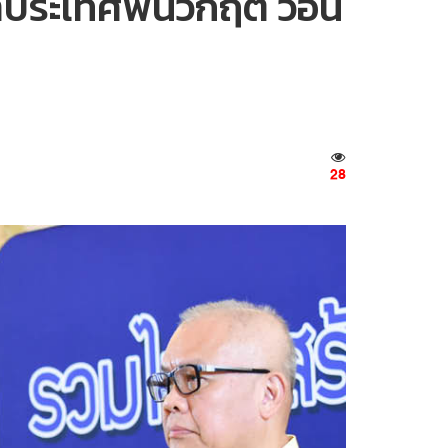
นำประเทศพ้นวิกฤต วอน
28