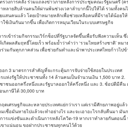
กระทรวงการคลัง ร่วมแถลงข่าวภายหลังการประชุมคณะรัฐมนตรี (คร
หลายสิบล้านคนให้ผ่านพ้นช่วงเวลาลำบากนี้ไปให้ได้ รวมทั้งคนไ
แสนคนแล้ว โดยเป้าหมายหลักเพื่อช่วยเหลือคนที่มีรายได้น้อยให้
มาใช้เงินกันมากขึ้น เพื่อเกิดการหมุนเวียนในระบบเศรษฐกิจ
้าร่วมกิจกรรมเวิร์กช็อปที่รัฐบาลจัดขึ้นเพื่อรับฟังความเห็น ซึ่
้เกิดผลสัมฤทธิ์โดยเร็ว พร้อมย้ำว่าคำว่า ‘รวมไทยสร้างชาติ’ หมา
ือร่วมกันทุกภาคส่วน เพื่อช่วยกันทำและนำพาประเทศไทยก้าวไปข้
ด้ออก 3 มาตรการสำคัญที่จะกระตุ้นการจับจ่ายใช้สอยในประเทศ
รแห่งรัฐให้ประชาชนทั้ง 14 ล้านคนเป็นจำนวนเงิน 1,500 บาท 2.
ชนออกครึ่งหนึ่งและรัฐบาลออกให้ครึ่งหนึ่ง และ 3. ช้อปดีมีคืน เ
อนภาษีได้ 30,000 บาท
ิกฤตเศรษฐกิจและหลายประเทศแย่กว่าเรา แต่เรามีศักยภาพอยู่แล้ว
ามเชื่อมันหายไปแล้วจะทำอย่างไร และจะเอาอะไรกลับคืนมา มันก
ของการแข่งขันและดำเนินการหลังโควิด-19 หากเราทำลายกันตอนนี้
่ทันเขาแน่นอน ขอฝากประชาชนทุกคนไว้ด้วย