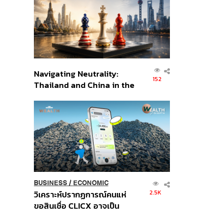
อินโดนีเซีย
Navigating Neutrality:
152
Thailand and China in the
Age of a New Global
Order
BUSINESS
/
ECONOMIC
2.5K
วิเคราะห์ปรากฏการณ์คนแห่
ขอสินเชื่อ CLICX อาจเป็น
เพียงยอดภูเขาน้ำแข็ง ของ