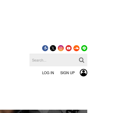
LOG IN
SIGN UP