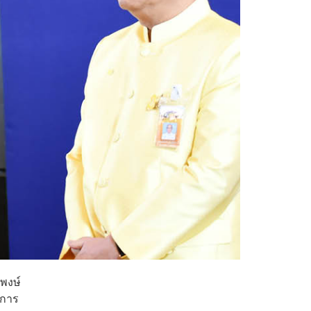
พงษ์
งการ