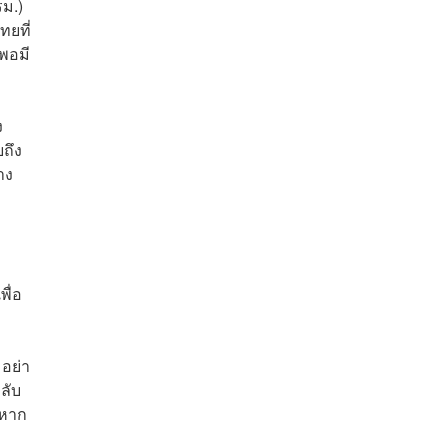
ม.)
ทยที่
พอมี
ง
ยถึง
าง
พื่อ
 อย่า
ลับ
 หาก