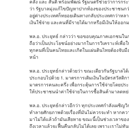
คลัง และ สันติ พร้อมพัฒน์ รัฐมนตรีช่วยว่าการ
ว่า รัฐบาลมุ่งแก้ไขปัญหาปากท้องของประชาชนกว่า
อยู่ต่างประเทศก็ทยอยเดินทางกลับประเทศกว่าหลาย
เงินใช้จ่าย และคนที่มีรายได้มากหรือมีเงินให้ออก
พล.อ. ประยุทธ์ กล่าวว่า ขอขอบคุณภาคเอกชนในการเข
ถือว่าเป็นประโยชน์อย่างมากในการวิเคราะห์เพื่อให
ทุกคนที่เป็นคนไทยและเกิดในแผ่นดินไทยต้องจับม
หน้า
พล.อ. ประยุทธ์กล่าวด้วยว่า ขณะเดียวกันรัฐบาลไ
ประกอบไปด้วย 1. มาตรการเติมเงินในบัตรสวัสดิกา
มาตรการคนละครึ่ง เพื่อกระตุ้นการใช้จ่ายโดยประชา
ให้ประชาชนนำค่าใช้จ่ายในการซื้อสินค้ามาลดหย่
พล.อ. ประยุทธ์กล่าวอีกว่า ทุกประเทศกำลังเผชิญว
ทำลายศักยภาพด้วยเรื่องที่มันไม่ควรจะทำ หากคว
มาไม่ได้แล้วถ้ามันเสียหาย ขณะนี้เป็นช่วงเวลา
ถึงเวลาแล้วจะฟื้นคืนกลับไม่ได้เลย เพราะเราไม