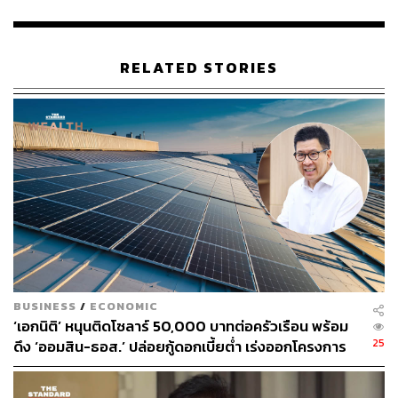
เสียภาษี (กรณีนิติบุคคล) ที่ตรงกับการลงทะเบียนร้าน
ค้าในโครงการคนละครึ่ง พลัส เท่านั้น
ไม่เป็นผู้ประกอบการด้านขนส่งมวลชนสาธารณะใน
RELATED STORIES
โครงการคนละครึ่ง พลัส
ไม่เป็นผู้ที่ถูกระงับสิทธิหรือถูกเรียกเงินคืนในโครงการ
ของรัฐ ได้แก่ โครงการคนละครึ่ง ระยะที่ 1 – 5 และ
โครงการคนละครึ่ง พลัส
ทั้งนี้ หากตรวจสอบพบในภายหลังว่า ร้านค้ามีการกระทำผิด
หลักเกณฑ์และเงื่อนไขโครงการของรัฐข้างต้น จะถูกตัดสิทธิ
จากโครงการฯ
4. วิธีดำเนินการ ร้านค้าในโครงการคนละครึ่ง พลัส สามารถ
เลือกเข้าร่วมการพัฒนาทักษะระหว่างวันที่ 19 พฤศจิกายน
BUSINESS
/
ECONOMIC
ถึงวันที่ 19 ธันวาคม 2568 อย่างใดอย่างหนึ่งหรือหลายอย่าง
‘เอกนิติ’ หนุนติดโซลาร์ 50,000 บาทต่อครัวเรือน พร้อม
ดังต่อไปนี้
25
ดึง ‘ออมสิน-ธอส.’ ปล่อยกู้ดอกเบี้ยต่ำ เร่งออกโครงการ
ภายใน 1 เดือน
เข้าร่วมเป็นร้านค้าบนแพลตฟอร์มของผู้ให้บริการระบบ