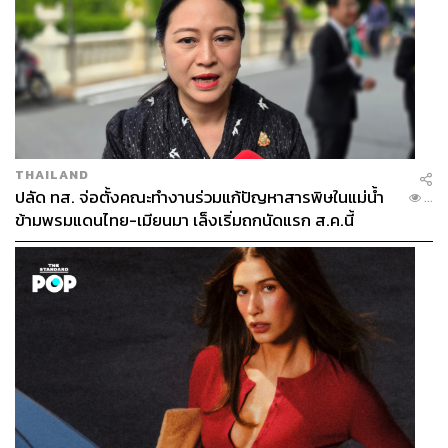
THAILAND
ปลัด ทส. จ่อตั้งคณะทำงานร่วมแก้ปัญหาสารพิษในแม่น้ำ
...
ข้ามพรมแดนไทย-เมียนมา เล็งเริ่มถกนัดแรก ส.ค.นี้