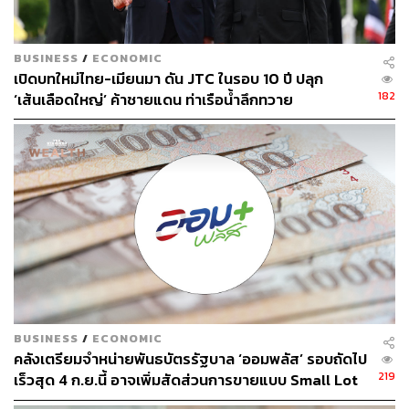
สำนักนายกรัฐมนตรี
คณะรัฐมนตรี
สำนักงานเศรษฐกิจการคลัง
สิริพงศ์ อังคสกุลเกียรติ
กรมพัฒนาธุรกิจการค้า
คนละครึ่ง
คนละครึ่งพลัส
BUSINESS
/
ECONOMIC
เปิดบทใหม่ไทย-เมียนมา ดัน JTC ในรอบ 10 ปี ปลุก
182
‘เส้นเลือดใหญ่’ ค้าชายแดน ท่าเรือน้ำลึกทวาย
171
ABOUT THE AUTHOR
THE STANDARD TEAM
กองบรรณาธิการ THE STANDARD
BUSINESS
/
ECONOMIC
คลังเตรียมจำหน่ายพันธบัตรรัฐบาล ‘ออมพลัส’ รอบถัดไป
219
เร็วสุด 4 ก.ย.นี้ อาจเพิ่มสัดส่วนการขายแบบ Small Lot
First มากขึ้น