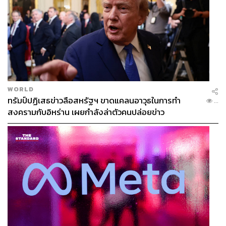
WORLD
ทรัมป์ปฏิเสธข่าวลือสหรัฐฯ ขาดแคลนอาวุธในการทำ
...
สงครามกับอิหร่าน เผยกำลังล่าตัวคนปล่อยข่าว