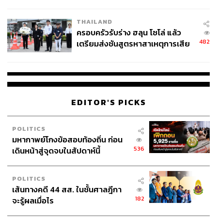
นัยทางการเมือง
THAILAND
ครอบครัวรับร่าง ฮลุน โซโล่ แล้ว
482
เตรียมส่งชันสูตรหาสาเหตุการเสีย
ชีวิต
EDITOR'S PICKS
POLITICS
มหากาพย์โกงข้อสอบท้องถิ่น ก่อน
536
เดินหน้าสู่จุดจบในสัปดาห์นี้
POLITICS
เส้นทางคดี 44 สส. ในชั้นศาลฎีกา
182
จะรู้ผลเมื่อไร