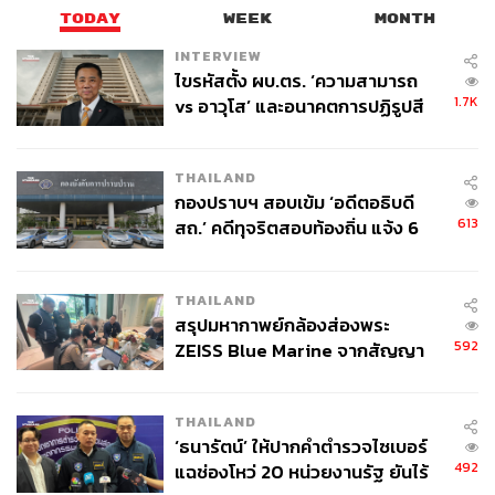
TODAY
WEEK
MONTH
INTERVIEW
ไขรหัสตั้ง ผบ.ตร. ‘ความสามารถ
1.7K
vs อาวุโส’ และอนาคตการปฏิรูปสี
กากี กับ พล.ต.อ. เอก อังสนานนท์
THAILAND
กองปราบฯ สอบเข้ม ‘อดีตอธิบดี
613
สถ.’ คดีทุจริตสอบท้องถิ่น แจ้ง 6
ข้อหาหนัก จ่อชง ป.ป.ช. 12 ส.ค. นี้
THAILAND
สรุปมหากาพย์กล้องส่องพระ
592
ZEISS Blue Marine จากสัญญา
ผลิต 8.3 ล้าน สู่ข้อพิพาท ‘มา
เวลล์ฯ’ ฟ้อง ‘โทน บางแค’ ผิดนัด
THAILAND
จ่ายหนี้-แอบระบุแบรนด์
‘ธนารัตน์’ ให้ปากคำตำรวจไซเบอร์
492
แฉช่องโหว่ 20 หน่วยงานรัฐ ยันไร้