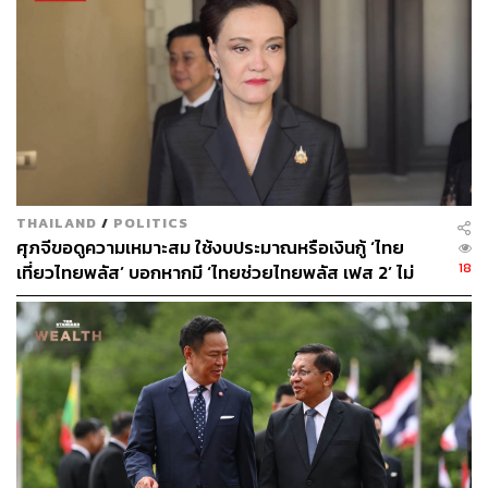
ขนส่งอาหาร (Food Delivery Platform)
เข้าร่วมและผ่านเกณฑ์การอบรมออนไลน์ของธนาคาร
ออมสิน
เข้าร่วมและผ่านเกณฑ์การอบรมออนไลน์ของกรม
พัฒนาธุรกิจการค้า กระทรวงพาณิชย์
5. สิทธิประโยชน์: ร้านค้าที่ผ่านหลักเกณฑ์และเงื่อนไขการ
พัฒนาทักษะจำนวนไม่เกิน 400,000 ร้านค้าแรก จะได้รับ
THAILAND
/
POLITICS
สิทธิเงินสนับสนุนจากภาครัฐ ร้อยละ 20 ของยอดขายที่เกิด
ศุภจีขอดูความเหมาะสม ใช้งบประมาณหรือเงินกู้ ‘ไทย
จากโครงการคนละครึ่ง พลัส เฉพาะในส่วนที่ภาครัฐร่วมจ่าย
18
เที่ยวไทยพลัส’ บอกหากมี ‘ไทยช่วยไทยพลัส เฟส 2’ ไม่
นับตั้งแต่วันที่ร้านค้าได้ดำเนินการพัฒนาทักษะสำเร็จ จนถึง
จำเป็นต้องออกพร้อมกัน
วันที่ 19 ธันวาคม 2568
ทั้งนี้ สูงสุดไม่เกิน 2,000 บาทต่อร้านค้า โดยกระทรวงการ
คลังจะโอนเงินสนับสนุนให้แก่ร้านค้าผ่านบัญชีธนาคารกรุง
ไทย จำกัด (มหาชน) ที่ผูกกับแอปพลิเคชันถุงเงิน ในวันที่ 25
ธันวาคม 2568
TAGS:
กระทรวงการคลัง
กระทรวงพาณิชย์