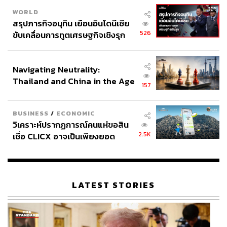
WORLD
สรุปภารกิจอนุทิน เยือนอินโดนีเซีย
526
ขับเคลื่อนการทูตเศรษฐกิจเชิงรุก
ประกาศหุ้นส่วนยุทธศาสตร์ไทย –
อินโดนีเซีย
Navigating Neutrality:
Thailand and China in the Age
157
of a New Global Order
BUSINESS
/
ECONOMIC
วิเคราะห์ปรากฏการณ์คนแห่ขอสิน
2.5K
เชื่อ CLICX อาจเป็นเพียงยอด
ภูเขาน้ำแข็ง ของปัญหาหนี้ครัว
เรือนไทยที่ถูกซุกไว้
LATEST STORIES