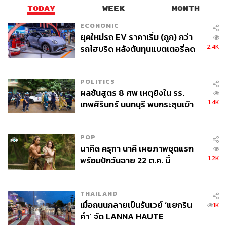
TODAY
WEEK
MONTH
ฐานิส สุดโต
บรรณาธิการภาพ ประจำสำนักข่าว THE
ECONOMIC
STANDARD
ยุคใหม่รถ EV ราคาเริ่ม (ถูก) กว่า
2.4K
รถไฮบริด หลังต้นทุนแบตเตอรี่ลด
ลง - จีนแห่บุกตลาดเกิดใหม่
POLITICS
ผลชันสูตร 8 ศพ เหตุยิงใน รร.
1.4K
เทพศิรินทร์ นนทบุรี พบกระสุนเข้า
จุดสำคัญ ‘ศีรษะ-หน้าอก’ ครูถูกยิง
4 นัด จากระยะไกล
POP
นาคี๓ ครุฑา นาคี เผยภาพชุดแรก
1.2K
พร้อมปักวันฉาย 22 ต.ค. นี้
THAILAND
เมื่อถนนกลายเป็นรันเวย์ ‘แยกริน
1K
คำ’ จัด LANNA HAUTE