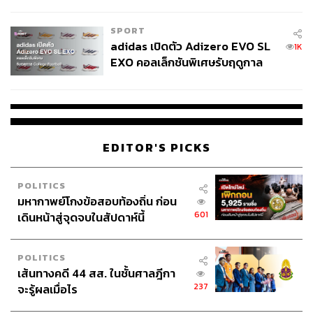
COUTURE กลางสายฝน
SPORT
adidas เปิดตัว Adizero EVO SL
1K
EXO คอลเล็กชันพิเศษรับฤดูกาล
College Football
EDITOR'S PICKS
POLITICS
มหากาพย์โกงข้อสอบท้องถิ่น ก่อน
601
เดินหน้าสู่จุดจบในสัปดาห์นี้
POLITICS
เส้นทางคดี 44 สส. ในชั้นศาลฎีกา
237
จะรู้ผลเมื่อไร