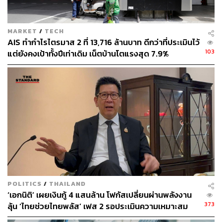
สำหรับผู้มีสิทธิเข้าร่วมโครงการ กำหนดอายุตั้งแต่ 18 ปีขึ้น
MARKET
/
TECH
ไป ส่วนร้านค้าที่เข้าร่วมจะตัดภาคบริการบางประเภทออก
AIS ทำกำไรไตรมาส 2 ที่ 13,716 ล้านบาท ดีกว่าที่ประเมินไว้
เช่น ร้านทำเล็บ ร้านทำผม และร้านนวดสปา เพื่อให้เม็ดเงิน
103
แต่ยังคงเป้าทั้งปีเท่าเดิม เน็ตบ้านโตแรงสุด 7.9%
ถูกใช้กับสินค้าอุปโภคบริโภคอย่างแท้จริง โดยกำหนดวงเงิน
ใช้จ่ายไม่เกินวันละ 200 บาท
ทั้งนี้ จะเปิดลงทะเบียนประชาชนระหว่างวันที่ 25-29
พฤษภาคม 2569 เวลา 06.00-22.00 น. ส่วนร้านค้าเดิมที่เคย
ร่วมโครงการให้ยืนยันสิทธิ ขณะที่ร้านค้าใหม่สามารถสมัคร
เข้าร่วมได้ระหว่างวันที่ 25-30 พฤษภาคม ผ่านธนาคารกรุง
ไทยทุกสาขา
ลวรณ ยังระบุว่า ระบบ Food Delivery จะเข้าร่วมในอีก
ประมาณ 2 สัปดาห์ เนื่องจากต้องเชื่อมต่อแพลตฟอร์มผู้ให้
POLITICS
/
THAILAND
บริการรายใหญ่ 4 ราย โดยรัฐบาลยืนยันว่า ‘ไทยช่วยไทย
‘เอกนิติ’ เผยเงินกู้ 4 แสนล้าน โฟกัสเปลี่ยนผ่านพลังงาน
พลัส’ จะเป็นมาตรการบรรเทาค่าครองชีพ ดูแลเศรษฐกิจ
373
ลุ้น ‘ไทยช่วยไทยพลัส’ เฟส 2 รอประเมินความเหมาะสม
ฐานราก และช่วยให้ประชาชนผ่านวิกฤตไปด้วยกัน