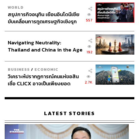
WORLD
สรุปภารกิจอนุทิน เยือนอินโดนีเซีย
557
ขับเคลื่อนการทูตเศรษฐกิจเชิงรุก
ประกาศหุ้นส่วนยุทธศาสตร์ไทย –
อินโดนีเซีย
Navigating Neutrality:
Thailand and China in the Age
192
of a New Global Order
BUSINESS
/
ECONOMIC
วิเคราะห์ปรากฏการณ์คนแห่ขอสิน
2.7K
เชื่อ CLICX อาจเป็นเพียงยอด
ภูเขาน้ำแข็ง ของปัญหาหนี้ครัว
เรือนไทยที่ถูกซุกไว้
LATEST STORIES