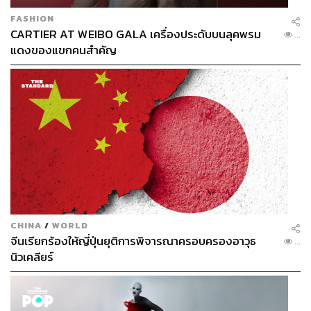
FASHION
CARTIER AT WEIBO GALA เครื่องประดับบนลุคพรม
...
แดงของแขกคนสำคัญ
CHINA
/
WORLD
จีนเรียกร้องให้ญี่ปุ่นยุติการพิจารณาครอบครองอาวุธ
...
นิวเคลียร์