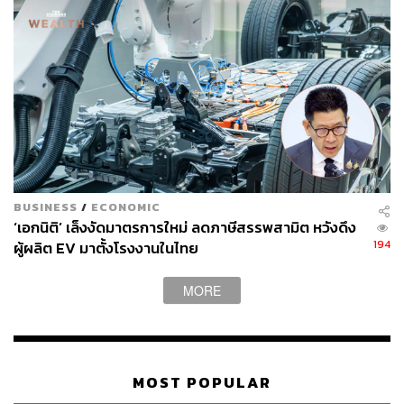
TAGS:
กระทรวงการคลัง
ธนาคารกรุงไทย
บัตรสวัสดิการแห่งรัฐ
คณะรัฐมนตรี
เอกนิติ นิติทัณฑ์ประภาศ
ลวรณ แสงสนิท
ไทยช่วยไทย พลัส
BUSINESS
/
ECONOMIC
‘เอกนิติ’ เล็งงัดมาตรการใหม่ ลดภาษีสรรพสามิต หวังดึง
244
194
ผู้ผลิต EV มาตั้งโรงงานในไทย
MORE
ABOUT THE AUTHOR
THE STANDARD TEAM
กองบรรณาธิการ THE STANDARD
MOST POPULAR
ABOUT THE PHOTOGRAPHER