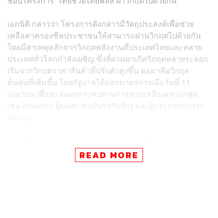
ชอบโครงการ ‘ไทยช่วยไทยพลัส ฝ่าวิกฤตไปด้วยกัน’
เอกนิติ กล่าวว่า โครงการดังกล่าวมีวัตถุประสงค์เพื่อช่วย
เหลือค่าครองชีพประชาชนให้สามารถผ่านวิกฤตไปด้วยกัน
โดยมีสาเหตุหลักจากวิกฤตพลังงานที่ประเทศไทยและหลาย
ประเทศทั่วโลกกำลังเผชิญ ซึ่งที่ผ่านมาเกิดวิกฤตหลายระลอก
เริ่มจากวิกฤตราคาสินค้าที่ปรับตัวสูงขึ้น ต่อมาคือวิกฤต
ต้นทุนที่เพิ่มขึ้น โดยรัฐบาลได้ออกมาตรการเมื่อวันที่ 11
เมษายน เพื่อชะลอผลกระทบผ่านการช่วยเหลือเฉพาะกลุ่ม
เช่น เกษตรกร ผู้ขนส่ง คนขับรถรับจ้าง และผู้ประกอบการรถ
บรรทุก
ขณะนี้ประเทศไทยกำลังเข้าสู่วิกฤตระลอกที่ 3 คือ ‘วิกฤตของ
แพง’ ซึ่งมีโอกาสทำให้อัตราเงินเฟ้อเพิ่มสูงขึ้น และหากไม่
READ MORE
สามารถควบคุมได้ จะนำไปสู่วิกฤตกำลังซื้อหดตัว รายได้ลด
ลง ต้นทุนธุรกิจสูงขึ้น กระทบคนรายได้น้อย ผู้ที่ไม่มีเงินออม
รองรับ และธุรกิจรายเล็กที่มีความเปราะบางทางเศรษฐกิจ จึง
เป็นที่มาของโครงการ ‘ไทยช่วยไทยพลัส ฝ่าวิกฤตไปด้วยกัน’
เพื่อประคับประคองประชาชนและธุรกิจรายย่อย รองรับผลก