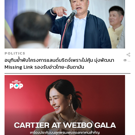
POLITICS
อนุทินย้ำพับโครงการแลนด์บริดจ์เพราะไม่คุ้ม มุ่งพัฒนา
...
Missing Link รองรับอ่าวไทย-อันดามัน