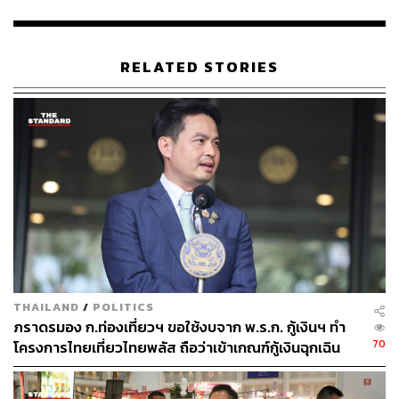
นอกจากนี้ รัฐบาลจะนำเทคโนโลยี AI เข้ามาช่วยผู้ประกอบ
การบริหารต้นทุน โดยสามารถตรวจสอบราคาสินค้ากับ
กระทรวงพาณิชย์ และส่งเสริมให้ผู้ประกอบการรายย่อยเข้า
ถึงแหล่งสินเชื่อในระบบ ลดการพึ่งพาหนี้นอกระบบ
RELATED STORIES
เอกนิติ ยืนยันว่า วิกฤตครั้งนี้แตกต่างจากที่ผ่านมา เพราะเป็น
วิกฤตค่าครองชีพที่กระทบคนส่วนใหญ่ โดยเฉพาะคนตัวเล็ก
ตัวน้อย มนุษย์เงินเดือน และผู้ที่ไม่มีเงินสำรองรองรับ รัฐบาล
จึงต้องช่วยประคองประชาชนให้ผ่านวิกฤตครั้งนี้ไปด้วยกัน
นอกจากนี้ ที่ประชุม ครม. ยังหารือกรณี พ.ร.ก.กู้เงิน ที่ศาล
รัฐธรรมนูญรับคำร้องไว้ โดย ครม. ได้รับหนังสือให้ชี้แจงข้อ
เท็จจริง และมอบหมายให้ ปกรณ์ นิลประพันธ์ รองนายก
รัฐมนตรีฝ่ายกฎหมาย และกระทรวงการคลัง เป็นผู้ชี้แจง
พร้อมยืนยันว่า พ.ร.ก. ดังกล่าวมีผลบังคับใช้แล้ว หลังประกาศ
THAILAND
/
POLITICS
ในราชกิจจานุเบกษา ส่วนกระบวนการพิจารณาคำร้องเป็น
ภราดรมอง ก.ท่องเที่ยวฯ ขอใช้งบจาก พ.ร.ก. กู้เงินฯ ทำ
ไปตามขั้นตอนทางกฎหมาย
70
โครงการไทยเที่ยวไทยพลัส ถือว่าเข้าเกณฑ์กู้เงินฉุกเฉิน
สำหรับการลงทะเบียนประชาชนที่เคยเข้าร่วมโครงการเดิม