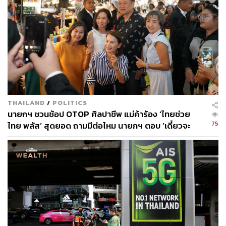
จะยืนยันสิทธิผ่านระบบอีกครั้ง และได้รับผลตอบกลับทันที
ส่วนผู้ลงทะเบียนใหม่จะต้องดำเนินการตามขั้นตอน และรอ
การตรวจสอบข้อมูลกับกรมการปกครองประมาณ 3 วัน
ด้าน ลวรณ แสงสนิท ปลัดกระทรวงการคลัง กล่าวว่า
โครงการไทยช่วยไทยพลัส จะช่วยเหลือประชาชนมากกว่า
43 ล้านคน โดยกลุ่มผู้ถือบัตรสวัสดิการแห่งรัฐ 13.2 ล้านคน
จะได้รับเงินเพิ่มจาก 300 บาท เป็น 1,000 บาทต่อเดือน ตั้งแต่
เดือน มิ.ย.-ก.ย. 2569 สำหรับซื้อสินค้าอุปโภคบริโภคผ่าน
THAILAND
/
POLITICS
นายกฯ ชวนช้อป OTOP ศิลปาชีพ แม่ค้าร้อง ‘ไทยช่วย
ร้านธงฟ้า
75
ไทย พลัส’ สุดยอด ถามมีต่อไหม นายกฯ ตอบ ‘เดี๋ยวจะ
พยายาม’
ส่วนประชาชนทั่วไป รัฐบาลจะช่วยบรรเทาภาระผ่าน
โครงการ 60:40 วงเงินคนละ 1,000 บาท ครอบคลุมไม่เกิน
30 ล้านคน ระยะเวลา 4 เดือน ตั้งแต่ มิ.ย.-ก.ย. 2569
ลวรณ ย้ำว่า โครงการ 60:40 ไม่ใช่มาตรการกระตุ้น
เศรษฐกิจ แต่เป็นมาตรการบรรเทาภาระค่าครองชีพ โดยแตก
ต่างจาก “คนละครึ่ง” เดิม เพราะรัฐบาลออกให้ 60% และ
ประชาชนร่วมจ่าย 40%