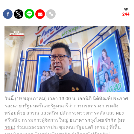
244
วันนี้ (19 พฤษภาคม) เวลา 13.00 น. เอกนิติ นิติทัณฑ์ประภาศ
รองนายกรัฐมนตรีและรัฐมนตรีว่าการกระทรวงการคลัง
พร้อมด้วย ลวรณ แสงสนิท ปลัดกระทรวงการคลัง และ ผยง
ศรีวณิช กรรมการผู้จัดการใหญ่
ธนาคารกรุงไทย จำกัด (มห
าชน)
ร่วมแถลงผลการประชุมคณะรัฐมนตรี (ครม.) ที่เห็น