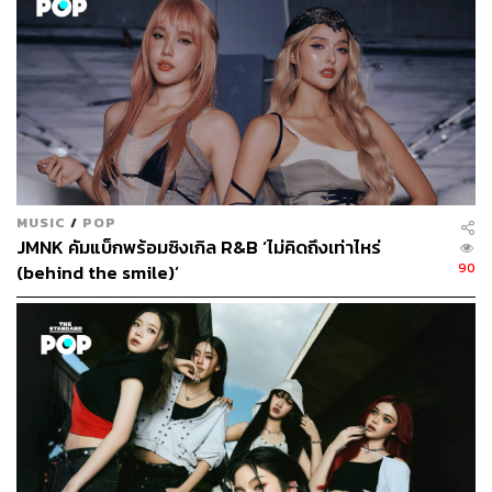
MUSIC
/
POP
ดังนั้นหลังจากนี้สมาชิก 789 DEBUT GROUP อย่าง
อลัน-พ
JMNK คัมแบ็กพร้อมซิงเกิล R&B ‘ไม่คิดถึงเท่าไหร่
ศวีร์ ศรีอรุโณทัย, มาร์ค-กฤษณ์ กัญจนาทิพย์, ขุนพล-ปองพล
90
(behind the smile)’
ปัญญามิตร, ฮาร์ท-ชุติวัฒน์ จันเคน, จินวุค คิม, ไทย-ชญา
นนท์ ภาคฐิน, เน็กซ์-ณัฐกิตติ์ แช่มดารา, ภู-ธัชชัย ลิ้มปัญญา
กุล, คอปเปอร์-เดชาวัต พรเดชาพิพัฒ, เอเอ-อชิรกรณ์ สุวิทยะ
เสถียร, จั๋ง-ธีร์ บุญเสริมสุวงศ์ และ ภีม-วสุพล พรพนานุรักษ์
จะเปลี่ยนสถานะจากศิลปินฝึกหัดภายใต้สังกัด SUNRAY
MUSIC มาเป็นสมาชิกวง BUS อย่างเต็มตัว
โดยแฟนๆ สามารถเข้าไปติดตามความเคลื่อนไหวของพวก