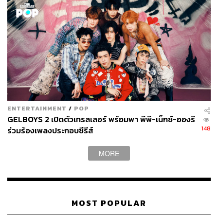
ต้องจัดกระเป๋า” แต่ THE STANDARD POP หวังว่าทุกคนจะ
เตรียมจัดกระเป๋าเข้าร่วมแฟนด้อม และติดตามการเดินทาง
ของรถ BUS คันนี้ไปจนกว่าพวกเขาจะถึงเป้าหมายที่ตั้งเอา
ไว้
ภาพ: 789survival / Facebook
TAGS:
T-POP
789SURVIVAL
789 DEBUT GROUP
BUS
ENTERTAINMENT
/
POP
GELBOYS 2 เปิดตัวเทรลเลอร์ พร้อมพา พีพี-เน็กซ์-อองรี
148
ร่วมร้องเพลงประกอบซีรีส์
MORE
16.5K
MOST POPULAR