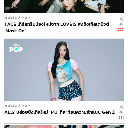
เขาได้ที่แอ็กเคานต์ @bus.becauseofyouishine ทาง
YouTube, Facebook, TikTok, Instagram, Weibo และ
@BUS_SONRAY สำหรับ X (Twitter) ส่วนสมาชิกทั้ง 12 คน
MUSIC
/
POP
นั้นสามารถติดตามได้ที่แอ็กเคานต์ Instagram ต่อไปนี้
TACE เกิร์ลกรุ๊ปน้องใหม่จาก LOVEiS ส่งซิงเกิลเดบิวต์
227
‘Mask On’
อลัน – @alan.busofficial
มาร์ค – @marckris.busofficial
ขุนพล – @khunpol.busofficial
ฮาร์ท – @heart.busofficial
จินวุค – @jinwook.busofficial
ไทย – @thai.busofficial
เน็กซ์ – @nex.busofficial
ภู – @phutatchai.busofficial
คอปเปอร์ – @copper.busofficial
เอเอ – @aa.busofficial
จั๋ง – @jungt.busofficial
MUSIC
/
POP
ภีม – @peemwasu.busofficial
ALLY ปล่อยซิงเกิลใหม่ ‘143’ ที่สะท้อนความรักแบบ Gen Z
521
ถึงแม้เพลง
ROAD TRIP
ของ 789 TRAINEE จะบอกว่า “ไม่