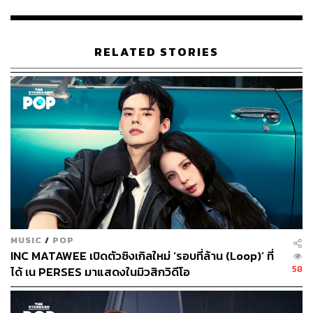
789SURVIVAL
เรียกได้ว่าเป็นการเคลื่อนไหวที่หลายคน
จับตา โดยหลังแอ็กเคานต์โซเชียลมีเดียของต้นสังกัด
SUNRAY MUSIC และ 789SURVIVAL มีการแชร์แอ็กเคา
RELATED STORIES
นต์ออฟฟิเชียลของวง BUS ลงในทุกโซเชียลมีเดีย ไม่นาน
แฮชแท็ก #BUSbecauseofyouishine ก็ขึ้นสู่อันดับ 1 บนเท
รนด์ X (Twitter) ประเทศไทยอย่างรวดเร็ว โดยมียอดโพสต์ใน
แฮชแท็กนี้สูงกว่า 2 แสนครั้ง
MUSIC
/
POP
INC MATAWEE เปิดตัวซิงเกิลใหม่ ‘รอบที่ล้าน (Loop)’ ที่
58
ได้ เน PERSES มาแสดงในมิวสิกวิดีโอ