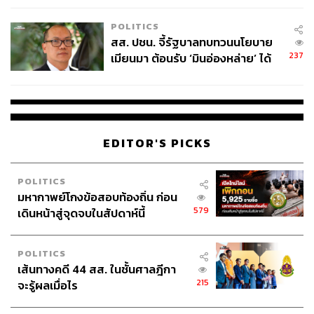
เหมาะสม
POLITICS
สส. ปชน. จี้รัฐบาลทบทวนนโยบาย
237
เมียนมา ต้อนรับ ‘มินอ่องหล่าย’ ได้
แค่สัญญาว่างเปล่า
EDITOR'S PICKS
POLITICS
มหากาพย์โกงข้อสอบท้องถิ่น ก่อน
579
เดินหน้าสู่จุดจบในสัปดาห์นี้
POLITICS
เส้นทางคดี 44 สส. ในชั้นศาลฎีกา
215
จะรู้ผลเมื่อไร