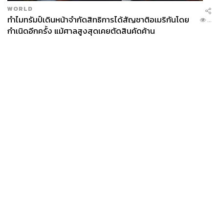
WORLD
ทำไมทรัมป์เดินหน้าจำกัดสิทธิการได้สัญชาติอเมริกันโดย
...
กำเนิดอีกครั้ง แม้ศาลสูงสุดเคยตัดสินคัดค้าน
News
Wealth
Pop
Podcast
Video
Now
Opinion
Careers
Events
Privacy
About
Contact
Policy
FOR
ADVERTISING
MEMBERSHIP