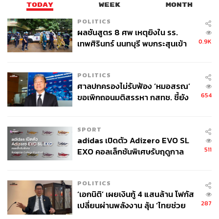
ABOUT THE AUTHOR
TODAY
WEEK
MONTH
ธมน ผดุงไทย
POLITICS
Content Creator ผู้เติบโตมากับ Pop Culture
ผลชันสูตร 8 ศพ เหตุยิงใน รร.
และกำลังหลงใหลในศาสตร์แห่งการเล่าเรื่อง
0.9K
เทพศิรินทร์ นนทบุรี พบกระสุนเข้า
จุดสำคัญ ‘ศีรษะ-หน้าอก’ ครูถูกยิง
4 นัด จากระยะไกล
POLITICS
ศาลปกครองไม่รับฟ้อง ‘หมอสรณ’
654
ขอเพิกถอนมติสรรหา กสทช. ชี้ยัง
ไม่ใช่ผู้เดือดร้อนเสียหาย
SPORT
adidas เปิดตัว Adizero EVO SL
511
EXO คอลเล็กชันพิเศษรับฤดูกาล
College Football
POLITICS
‘เอกนิติ’ เผยเงินกู้ 4 แสนล้าน โฟกัส
287
เปลี่ยนผ่านพลังงาน ลุ้น ‘ไทยช่วย
ไทยพลัส’ เฟส 2 รอประเมินความ