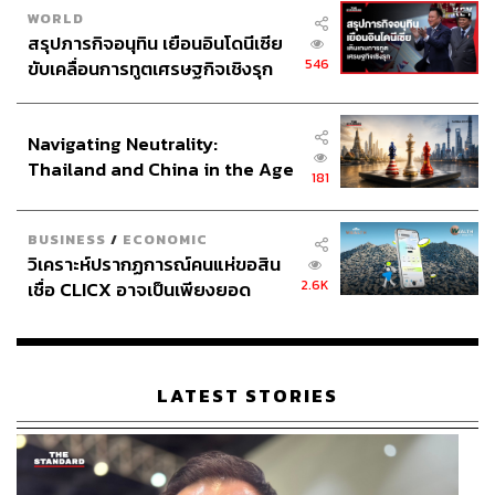
WORLD
สรุปภารกิจอนุทิน เยือนอินโดนีเซีย
546
ขับเคลื่อนการทูตเศรษฐกิจเชิงรุก
ประกาศหุ้นส่วนยุทธศาสตร์ไทย –
อินโดนีเซีย
Navigating Neutrality:
Thailand and China in the Age
181
of a New Global Order
BUSINESS
/
ECONOMIC
วิเคราะห์ปรากฏการณ์คนแห่ขอสิน
2.6K
เชื่อ CLICX อาจเป็นเพียงยอด
ภูเขาน้ำแข็ง ของปัญหาหนี้ครัว
เรือนไทยที่ถูกซุกไว้
LATEST STORIES