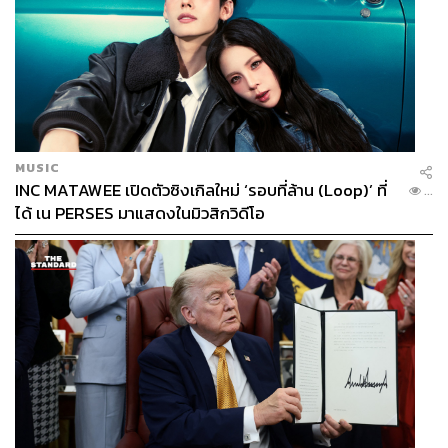
MUSIC
INC MATAWEE เปิดตัวซิงเกิลใหม่ ‘รอบที่ล้าน (Loop)’ ที่
...
ได้ เน PERSES มาแสดงในมิวสิกวิดีโอ