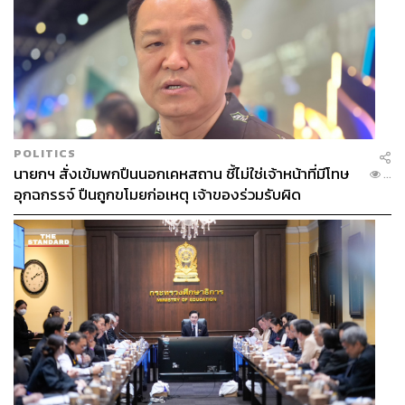
POLITICS
นายกฯ สั่งเข้มพกปืนนอกเคหสถาน ชี้ไม่ใช่เจ้าหน้าที่มีโทษ
...
อุกฉกรรจ์ ปืนถูกขโมยก่อเหตุ เจ้าของร่วมรับผิด