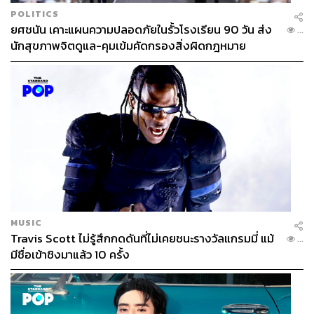
POLITICS
ยศชนัน เคาะแผนความปลอดภัยในรั้วโรงเรียน 90 วัน ส่ง
...
นักสุขภาพจิตดูแล-คุมเข้มคัดกรองสิ่งผิดกฎหมาย
MUSIC
Travis Scott ไม่รู้สึกกดดันที่ไม่เคยชนะรางวัลแกรมมี่ แม้
...
มีชื่อเข้าชิงมาแล้ว 10 ครั้ง