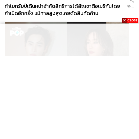
ทำไมทรัมป์เดินหน้าจำกัดสิทธิการได้สัญชาติอเมริกันโดย
...
กำเนิดอีกครั้ง แม้ศาลสูงสุดเคยตัดสินคัดค้าน
ENTERTAINMENT
เก้า นพเก้า และ พาย รินรดา เตรียมร่วมงานกันใน ‘รสกาล
...
Enchanted Taste In Time’