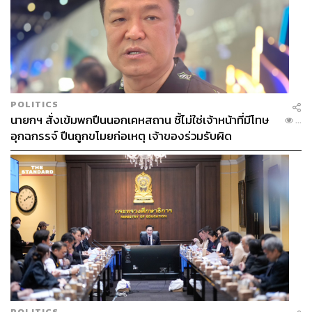
POLITICS
นายกฯ สั่งเข้มพกปืนนอกเคหสถาน ชี้ไม่ใช่เจ้าหน้าที่มีโทษ
...
อุกฉกรรจ์ ปืนถูกขโมยก่อเหตุ เจ้าของร่วมรับผิด
POLITICS