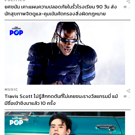
ยศชนัน เคาะแผนความปลอดภัยในรั้วโรงเรียน 90 วัน ส่ง
...
นักสุขภาพจิตดูแล-คุมเข้มคัดกรองสิ่งผิดกฎหมาย
TAGS:
กีฬาฟุตบอล
Burberry
Son Heung-min
Declan Rice
Romeo Beckham
World Cup
FIFA World Cup 2026
Jason Sudeikis
ฟุตบอลโลก 2026
MUSIC
Travis Scott ไม่รู้สึกกดดันที่ไม่เคยชนะรางวัลแกรมมี่ แม้
...
มีชื่อเข้าชิงมาแล้ว 10 ครั้ง
128