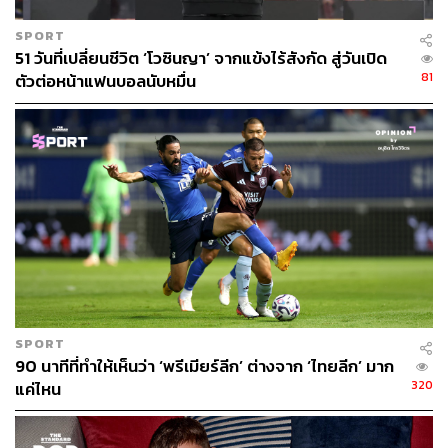
SPORT
51 วันที่เปลี่ยนชีวิต ‘โวซินญา’ จากแข้งไร้สังกัด สู่วันเปิด
81
ตัวต่อหน้าแฟนบอลนับหมื่น
SPORT
90 นาทีที่ทำให้เห็นว่า ‘พรีเมียร์ลีก’ ต่างจาก ‘ไทยลีก’ มาก
320
แค่ไหน