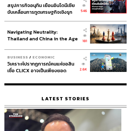
สรุปภารกิจอนุทิน เยือนอินโดนีเซีย
546
ขับเคลื่อนการทูตเศรษฐกิจเชิงรุก
ประกาศหุ้นส่วนยุทธศาสตร์ไทย –
อินโดนีเซีย
Navigating Neutrality:
Thailand and China in the Age
181
of a New Global Order
BUSINESS
/
ECONOMIC
วิเคราะห์ปรากฏการณ์คนแห่ขอสิน
2.6K
เชื่อ CLICX อาจเป็นเพียงยอด
ภูเขาน้ำแข็ง ของปัญหาหนี้ครัว
เรือนไทยที่ถูกซุกไว้
LATEST STORIES