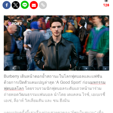
128
Burberry เดินหน้าตอกย้ำสถานะในโลกฟุตบอลและแฟชัน
ด้วยการเปิดตัวแคมเปญล่าสุด ‘A Good Sport’ ก่อน
มหกรรม
ฟุตบอลโลก
โดยรวบรวมนักฟุตบอลระดับแถวหน้ามาร่วม
ถ่ายทอดวัฒนธรรมแฟนบอล นำโดย เดแคลน ไรซ์, เอเบเรชี่
เอเซ่, ลีอาห์ วิลเลียมสัน และ ซน ฮึงมิน
แคมเปญครั้งนี้เล่าเรื่องผ่านสายตาของ “ผู้ชมในสนาม” เพื่อ