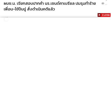
ผบช.น. เรียกสอบปากคำ นร.เซนต์คาเบรียล ปมรุมทำร้าย
...
เพื่อน-ใช้ปืนขู่ สั่งดำเนินคดีแล้ว
News
Wealth
Pop
Podcast
Video
Now
Opinion
Careers
Events
Privacy
About
Contact
Policy
FOR
ADVERTISING
MEMBERSHIP