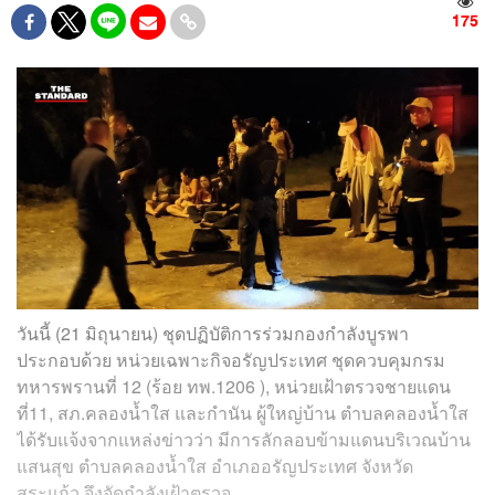
175
วันนี้ (21 มิถุนายน) ชุดปฏิบัติการร่วมกองกำลังบูรพา
ประกอบด้วย หน่วยเฉพาะกิจอรัญประเทศ ชุดควบคุมกรม
ทหารพรานที่ 12 (ร้อย ทพ.1206 ), หน่วยเฝ้าตรวจชายแดน
ที่11, สภ.คลองน้ำใส และกำนัน ผู้ใหญ่บ้าน ตำบลคลองน้ำใส
ได้รับแจ้งจากแหล่งข่าวว่า มีการลักลอบข้ามแดนบริเวณบ้าน
แสนสุข ตำบลคลองน้ำใส อำเภออรัญประเทศ จังหวัด
สระแก้ว จึงจัดกำลังเฝ้าตรวจ