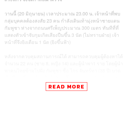
วานนี้ (20 มิถุนายน) เวลาประมาณ 23.00 น. เจ้าหน้าที่พบ
กลุ่มบุคคลต้องสงสัย 23 คน กำลังเดินเท้ามุ่งหน้าชายแดน
กัมพูชา ห่างจากถนนศรีเพ็ญประมาณ 300 เมตร ทันทีที่ที่
แสดงตัวเข้าจับกุมเกิดเสียงปืนขึ้น 3 นัด (ไม่ทราบฝ่าย) เจ้า
หน้าที่จึงยิงเตือน 1 นัด (ยิงขึ้นฟ้า)
หลังจากควบคุมสถานการณ์ได้ สามารถควบคุมผู้ต้องหาได้
จำนวน 22 คน (ชาย 8, หญิง 14) และผู้นำพา1 ราย โดยผู้นำ
พาคนไทยข้ามไปฝั่ง กัมพูชา ชื่อ ไกร จันทร์ทา (38 ปี) บาด
เจ็บที่ชายโครงซ้าย จึงนำตัวส่งโรงพยาบาลอรัญประเทศ
อาการปลอดภัย จากการสอบสวนในขั้นต้นแยกผู้ลักลอบข้าม
READ MORE
แดนได้เป็น 2 กลุ่ม
กลุ่มแรก
เป็นพนักงานคาสิโนออนไลน์ ตึกซานโก้ กรุง
ปอยเปต เดินทางกลับไทยเพื่อประทับตราเอกสาร แต่ไม่
สามารถข้ามแดนได้ตามปกติ เนื่องจากมาตรการเข้ม
งวดของไทย