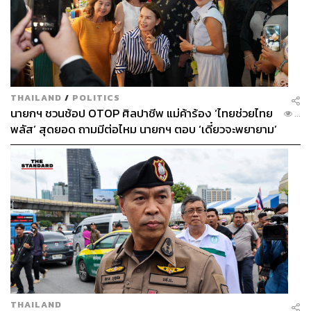
THAILAND
/
POLITICS
นายกฯ ชวนช้อป OTOP ศิลปาชีพ แม่ค้าร้อง ‘ไทยช่วยไทย
...
พลัส’ สุดยอด ถามมีต่อไหม นายกฯ ตอบ ‘เดี๋ยวจะพยายาม’
THAILAND