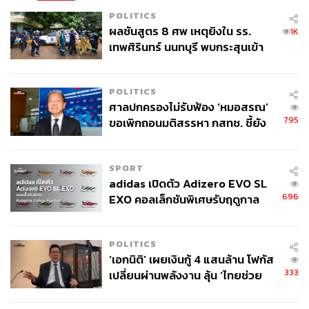
POLITICS
ผลชันสูตร 8 ศพ เหตุยิงใน รร.
1K
เทพศิรินทร์ นนทบุรี พบกระสุนเข้า
จุดสำคัญ ‘ศีรษะ-หน้าอก’ ครูถูกยิง
4 นัด จากระยะไกล
POLITICS
ศาลปกครองไม่รับฟ้อง ‘หมอสรณ’
795
ขอเพิกถอนมติสรรหา กสทช. ชี้ยัง
ไม่ใช่ผู้เดือดร้อนเสียหาย
SPORT
adidas เปิดตัว Adizero EVO SL
696
EXO คอลเล็กชันพิเศษรับฤดูกาล
College Football
POLITICS
‘เอกนิติ’ เผยเงินกู้ 4 แสนล้าน โฟกัส
333
เปลี่ยนผ่านพลังงาน ลุ้น ‘ไทยช่วย
ไทยพลัส’ เฟส 2 รอประเมินความ
เหมาะสม