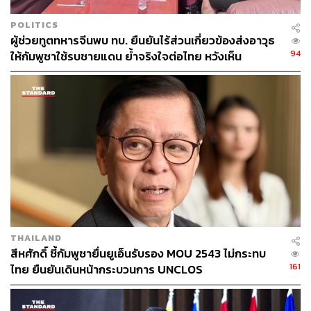
POLITICS
ผู้ช่วยทูตทหารจีนพบ ทบ. ยืนยันไร้ส่วนเกี่ยวข้องส่งอาวุธ
94
ให้กัมพูชาใช้รบชายแดน ย้ำจริงใจต่อไทย หวังเห็น
ทางออกสันติวิธี
THAILAND
สีหศักดิ์ ชี้กัมพูชายื่นยูเอ็นรับรอง MOU 2543 ไม่กระทบ
161
ไทย ยืนยันเดินหน้ากระบวนการ UNCLOS