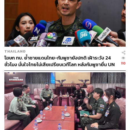
THAILAND
โฆษก ทบ. ย้ำชายแดนไทย-กัมพูชายังปกติ เฝ้าระวัง 24
110
ชั่วโมง มั่นใจไทยไม่เสียเปรียบเวทีโลก หลังกัมพูชายื่น UN
รับรอง MOU43