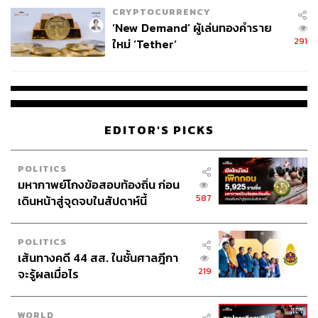
CRYPTOCURRENCY
‘New Demand’ ผู้เล่นทองคำราย
291
ใหม่ ‘Tether’
EDITOR'S PICKS
POLITICS
มหากาพย์โกงข้อสอบท้องถิ่น ก่อน
587
เดินหน้าสู่จุดจบในสัปดาห์นี้
POLITICS
เส้นทางคดี 44 สส. ในชั้นศาลฎีกา
219
จะรู้ผลเมื่อไร
WORLD