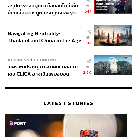
สรุปภารกิจอนุทิน เยือนอินโดนีเซีย
547
ขับเคลื่อนการทูตเศรษฐกิจเชิงรุก
ประกาศหุ้นส่วนยุทธศาสตร์ไทย –
อินโดนีเซีย
Navigating Neutrality:
Thailand and China in the Age
182
of a New Global Order
BUSINESS
/
ECONOMIC
วิเคราะห์ปรากฏการณ์คนแห่ขอสิน
2.6K
เชื่อ CLICX อาจเป็นเพียงยอด
ภูเขาน้ำแข็ง ของปัญหาหนี้ครัว
เรือนไทยที่ถูกซุกไว้
LATEST STORIES