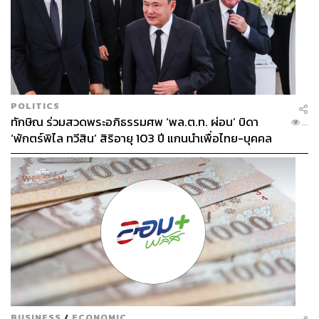
POLITICS
ทักษิณ ร่วมสวดพระอภิธรรมศพ ‘พล.ต.ท. ผ่อน’ บิดา
...
‘พักตร์พิไล ทวีสิน’ สิริอายุ 103 ปี แกนนำเพื่อไทย-บุคคล
หลากวงการร่วมอาลัย
BUSINESS
/
ECONOMIC