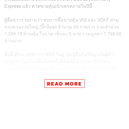
Express แล้ว คาดขายหุ้นเข้าเทรดภายในปีนี้
ผู้สื่อข่าวรายงานว่า พบการซื้อขายหุ้น VGI และ VGI-F ผ่าน
กระดานรายใหญ่ (บิ๊กล็อต) จำนวน 33 รายการ รวมจำนวน
1,299.78 ล้านหุ้น ในราคาหุ้นละ 6 บาท รวมมูลค่า 7,798.68
ล้านบาท
ทั้งนี้ มีกระแสข่าวว่า BTS ในฐานะผู้ถือหุ้นใหญ่ เป็นผู้ทำ
รายการ โดยโยนบิ๊กล็อตครั้งนี้คิดเป็นจำนวน 15% ของ
จำนวนหุ้นที่ถือทั้งหมด 66% ส่งผลให้ BTS เหลือสัดส่วนหุ้น
ใน VGI จำนวน 51% โดย BTS มีต้นทุน VGI ที่เพียงหุ้นละ 1
บาท
READ MORE
แหล่งข่าวระบุว่า BTS จะนำเงินจากการขายหุ้นครั้งนี้ไป
ลงทุนโครงสร้างพื้นฐานในอู่ตะเภา และ EEC
ความเคลื่อนไหวราคาหุ้น VGI ล่าสุด ณ เวลา 10.21 น. อยู่ที่
6.65 บาท ลดลง 0.10 บาท หรือ 1.48% มีมูลค่าซื้อขาย 552