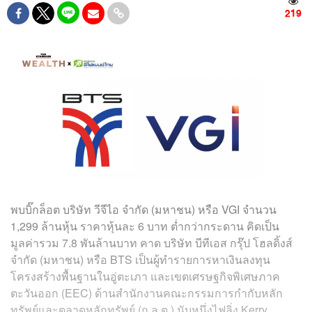
219
พบบิ๊กล็อต บริษัท วีจีไอ จำกัด (มหาชน) หรือ VGI จำนวน
1,299 ล้านหุ้น ราคาหุ้นละ 6 บาท ต่ำกว่ากระดาน คิดเป็น
มูลค่ารวม 7.8 พันล้านบาท คาด บริษัท บีทีเอส กรุ๊ป โฮลดิ้งส์
จำกัด (มหาชน) หรือ BTS เป็นผู้ทำรายการหาเงินลงทุน
โครงสร้างพื้นฐานในอู่ตะเภา และเขตเศรษฐกิจพิเศษภาค
ตะวันออก (EEC) ด้านสำนักงานคณะกรรมการกำกับหลัก
ทรัพย์และตลาดหลักทรัพย์ (ก.ล.ต.) นับหนึ่งไฟลิ่ง Kerry