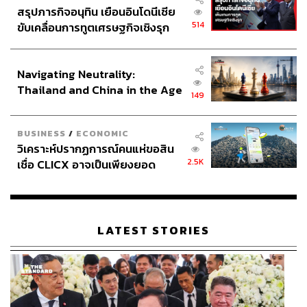
สรุปภารกิจอนุทิน เยือนอินโดนีเซีย
514
ขับเคลื่อนการทูตเศรษฐกิจเชิงรุก
ประกาศหุ้นส่วนยุทธศาสตร์ไทย –
อินโดนีเซีย
Navigating Neutrality:
Thailand and China in the Age
149
of a New Global Order
BUSINESS
/
ECONOMIC
วิเคราะห์ปรากฏการณ์คนแห่ขอสิน
2.5K
เชื่อ CLICX อาจเป็นเพียงยอด
ภูเขาน้ำแข็ง ของปัญหาหนี้ครัว
เรือนไทยที่ถูกซุกไว้
LATEST STORIES