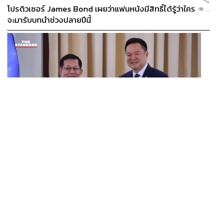
โปรดิวเซอร์ James Bond เผยว่าแฟนหนังมีสิทธิ์ได้รู้ว่าใคร
...
จะมารับบทนำช่วงปลายปีนี้
WORLD
อนุทิน-มินอ่องหล่าย ออกแถลงการณ์ร่วม หนุนความร่วม
...
มือรอบด้าน ยกระดับปราบอาชญากรรมข้ามชาติ แก้ปัญหา
หมอกควัน-มลพิษทางน้ำ