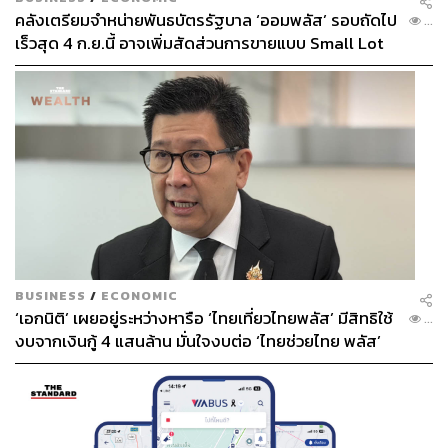
คลังเตรียมจำหน่ายพันธบัตรรัฐบาล ‘ออมพลัส’ รอบถัดไป
...
เร็วสุด 4 ก.ย.นี้ อาจเพิ่มสัดส่วนการขายแบบ Small Lot
First มากขึ้น
BUSINESS
/
ECONOMIC
‘เอกนิติ’ เผยอยู่ระหว่างหารือ ‘ไทยเที่ยวไทยพลัส’ มีสิทธิใช้
...
งบจากเงินกู้ 4 แสนล้าน มั่นใจงบต่อ ‘ไทยช่วยไทย พลัส’
เฟส 2 มีเพียงพอ