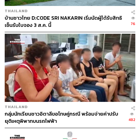
THAILAND
บ้านชาวไทย D:CODE SRI NAKARIN เริ่มนัดผู้ได้รับสิทธิ
76
เซ็นรับใบจอง 3 ส.ค. นี้
THAILAND
กลุ่มนักเรียนชาวอิตาลีขอโทษคู่กรณี พร้อมจ่ายค่าปรับ
482
ยุติเหตุพิพาทบนรถไฟฟ้า