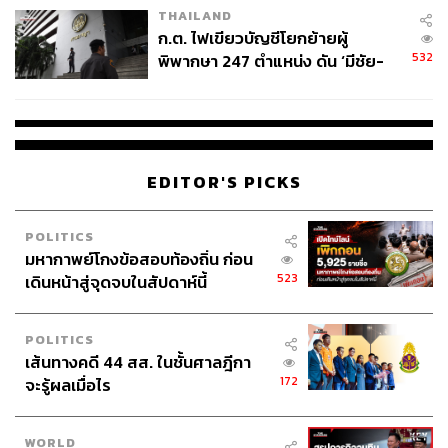
THAILAND
ก.ต. ไฟเขียวบัญชีโยกย้ายผู้
532
พิพากษา 247 ตำแหน่ง ดัน ‘มีชัย-
สรรพวิทย์’ คุมศาลอาญา-แพ่ง ‘วิธู
ร’ นั่งประธานศาลอุทธรณ์
EDITOR'S PICKS
POLITICS
มหากาพย์โกงข้อสอบท้องถิ่น ก่อน
523
เดินหน้าสู่จุดจบในสัปดาห์นี้
POLITICS
เส้นทางคดี 44 สส. ในชั้นศาลฎีกา
172
จะรู้ผลเมื่อไร
WORLD