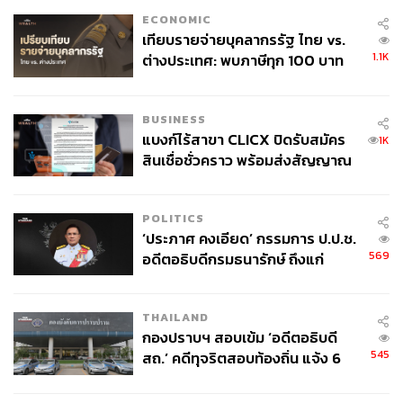
ECONOMIC
เทียบรายจ่ายบุคลากรรัฐ ไทย vs.
1.1K
ต่างประเทศ: พบภาษีทุก 100 บาท
ของคนไทยใช้ไปกับข้าราชการเฉียด
40 บาท
BUSINESS
แบงก์ไร้สาขา CLICX ปิดรับสมัคร
1K
สินเชื่อชั่วคราว พร้อมส่งสัญญาณ
เตือนกลุ่มกู้เงินผิดวัตถุประสงค์-ให้
ข้อมูลเท็จ เตรียมดำเนินคดีเด็ดขาด
POLITICS
‘ประภาศ คงเอียด’ กรรมการ ป.ป.ช.
569
อดีตอธิบดีกรมธนารักษ์ ถึงแก่
อนิจกรรม
THAILAND
กองปราบฯ สอบเข้ม ‘อดีตอธิบดี
545
สถ.’ คดีทุจริตสอบท้องถิ่น แจ้ง 6
ข้อหาหนัก จ่อชง ป.ป.ช. 12 ส.ค. นี้