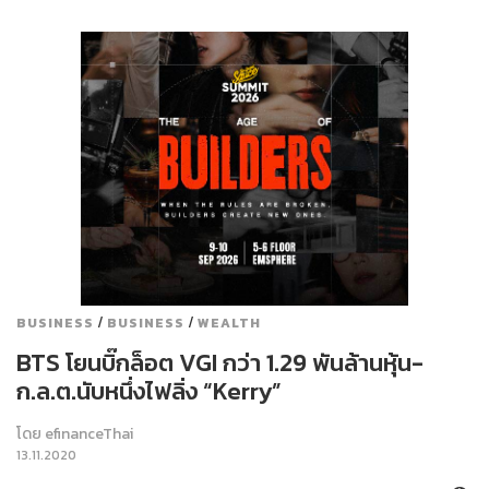
/
/
BUSINESS
BUSINESS
WEALTH
BTS โยนบิ๊กล็อต VGI กว่า 1.29 พันล้านหุ้น-
ก.ล.ต.นับหนึ่งไฟลิ่ง “Kerry”
โดย
efinanceThai
13.11.2020