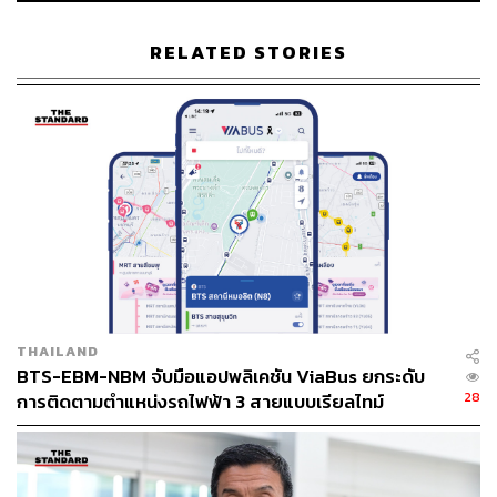
RELATED STORIES
219
ABOUT THE AUTHOR
efinanceThai
efinanceThai สำนักข่าวอีไฟแนนซ์ไทย สรุป
ประเด็นข่าวหุ้นล่าสุด-เศรษฐกิจ-การเงิน ที่
รวดเร็วและน่าเชื่อถือที่สุด
www.efinancethai.com
THAILAND
BTS-EBM-NBM จับมือแอปพลิเคชัน ViaBus ยกระดับ
28
การติดตามตำแหน่งรถไฟฟ้า 3 สายแบบเรียลไทม์