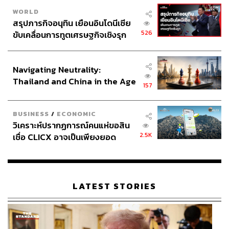
WORLD
สรุปภารกิจอนุทิน เยือนอินโดนีเซีย
526
ขับเคลื่อนการทูตเศรษฐกิจเชิงรุก
ประกาศหุ้นส่วนยุทธศาสตร์ไทย –
อินโดนีเซีย
Navigating Neutrality:
Thailand and China in the Age
157
of a New Global Order
BUSINESS
/
ECONOMIC
วิเคราะห์ปรากฏการณ์คนแห่ขอสิน
2.5K
เชื่อ CLICX อาจเป็นเพียงยอด
ภูเขาน้ำแข็ง ของปัญหาหนี้ครัว
เรือนไทยที่ถูกซุกไว้
LATEST STORIES