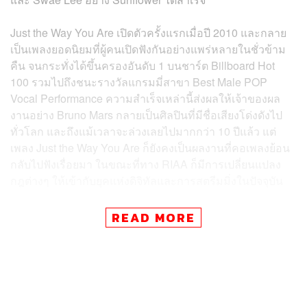
Just the Way You Are เปิดตัวครั้งแรกเมื่อปี 2010 และกลาย
เป็นเพลงยอดนิยมที่ผู้คนเปิดฟังกันอย่างแพร่หลายในชั่วข้าม
คืน จนกระทั่งได้ขึ้นครองอันดับ 1 บนชาร์ต Billboard Hot
100 รวมไปถึงชนะรางวัลแกรมมี่สาขา Best Male POP
Vocal Performance ความสำเร็จเหล่านี้ส่งผลให้เจ้าของผล
งานอย่าง Bruno Mars กลายเป็นศิลปินที่มีชื่อเสียงโด่งดังไป
ทั่วโลก และถึงแม้เวลาจะล่วงเลยไปมากกว่า 10 ปีแล้ว แต่
เพลง Just the Way You Are ก็ยังคงเป็นผลงานที่คอเพลงย้อน
กลับไปฟังเรื่อยมา ในขณะที่ทาง RIAA ก็มีการเปลี่ยนแปลง
กฎต่างๆ ให้เข้ากับยุคแห่งดิจิทัลและการสตรีมมิ่งในปัจจุบัน
การอัปเดตกฎการนับคะแนนของ RIAA ยังส่งผลถึงเพลงอื่น
READ MORE
ของ Bruno Mars อย่างเพลง The Lazy Song ที่ได้รับรางวัล
การันตีระดับ Diamond ซึ่งทำให้ Bruno Mars กลายเป็นศิลปิน
คนที่ 3 รองจาก The Weeknd และ Rihanna ที่ได้รับรางวัล
Diamond มากที่สุดในประวัติศาสตร์ของ RIAA ตอกย้ำความ
สำเร็จเชิงพาณิชย์และการเป็นศิลปินที่ได้รับการสตรีมมิ่ง