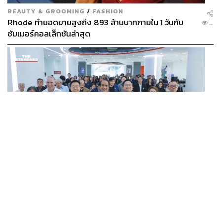
BEAUTY & GROOMING
/
FASHION
Rhode ทำยอดขายสูงถึง 893 ล้านบาทภายใน 1 วันกับ
...
ซัมเมอร์คอลเล็กชันล่าสุด
SCIENCE
/
TECH
/
THAILAND
KMITL ชู ‘Farming the Future 2026’ พลิกครัวโลก สู่
...
เกษตร-อาหารยั่งยืนด้วย One Health