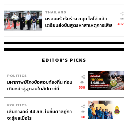
นัยทางการเมือง
THAILAND
ครอบครัวรับร่าง ฮลุน โซโล่ แล้ว
482
เตรียมส่งชันสูตรหาสาเหตุการเสีย
ชีวิต
EDITOR'S PICKS
POLITICS
มหากาพย์โกงข้อสอบท้องถิ่น ก่อน
536
เดินหน้าสู่จุดจบในสัปดาห์นี้
POLITICS
เส้นทางคดี 44 สส. ในชั้นศาลฎีกา
181
จะรู้ผลเมื่อไร