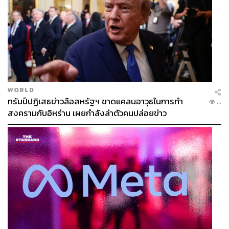
WORLD
ทรัมป์ปฏิเสธข่าวลือสหรัฐฯ ขาดแคลนอาวุธในการทำ
...
สงครามกับอิหร่าน เผยกำลังล่าตัวคนปล่อยข่าว