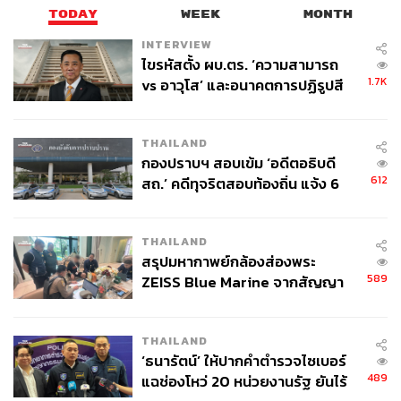
TODAY
WEEK
MONTH
INTERVIEW
ไขรหัสตั้ง ผบ.ตร. ‘ความสามารถ
1.7K
vs อาวุโส’ และอนาคตการปฏิรูปสี
กากี กับ พล.ต.อ. เอก อังสนานนท์
THAILAND
กองปราบฯ สอบเข้ม ‘อดีตอธิบดี
612
สถ.’ คดีทุจริตสอบท้องถิ่น แจ้ง 6
ข้อหาหนัก จ่อชง ป.ป.ช. 12 ส.ค. นี้
THAILAND
สรุปมหากาพย์กล้องส่องพระ
589
ZEISS Blue Marine จากสัญญา
ผลิต 8.3 ล้าน สู่ข้อพิพาท ‘มา
เวลล์ฯ’ ฟ้อง ‘โทน บางแค’ ผิดนัด
THAILAND
จ่ายหนี้-แอบระบุแบรนด์
‘ธนารัตน์’ ให้ปากคำตำรวจไซเบอร์
489
แฉช่องโหว่ 20 หน่วยงานรัฐ ยันไร้