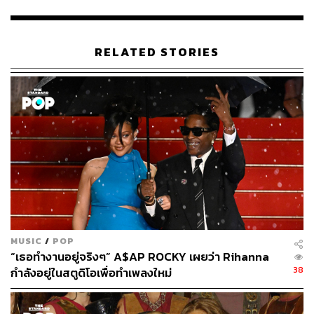
พิมพ์ คำภีร์
นักเขียนกองบรรณาธิการคัลเจอร์ สำนักข่าว
THE STANDARD
RELATED STORIES
MUSIC
/
POP
“เธอทำงานอยู่จริงๆ” A$AP ROCKY เผยว่า Rihanna
38
กำลังอยู่ในสตูดิโอเพื่อทำเพลงใหม่