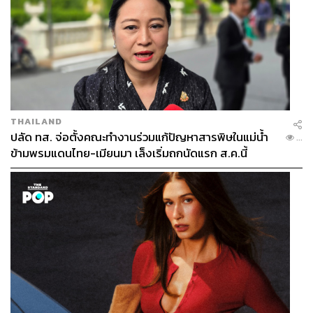
THAILAND
ปลัด ทส. จ่อตั้งคณะทำงานร่วมแก้ปัญหาสารพิษในแม่น้ำ
...
ข้ามพรมแดนไทย-เมียนมา เล็งเริ่มถกนัดแรก ส.ค.นี้