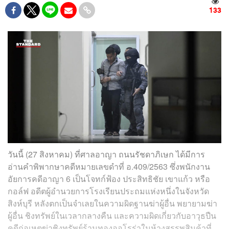
133
วันนี้ (27 สิงหาคม) ที่ศาลอาญา ถนนรัชดาภิเษก ได้มีการ
อ่านคำพิพากษาคดีหมายเลขดำที่ อ.409/2563 ซึ่งพนักงาน
อัยการคดีอาญา 6 เป็นโจทก์ฟ้อง ประสิทธิชัย เขาแก้ว หรือ
กอล์ฟ อดีตผู้อำนวยการโรงเรียนประถมแห่งหนึ่งในจังหวัด
สิงห์บุรี หลังตกเป็นจำเลยในความผิดฐานฆ่าผู้อื่น พยายามฆ่า
ผู้อื่น ชิงทรัพย์ในเวลากลางคืน และความผิดเกี่ยวกับอาวุธปืน
คดีก่อเหตุฆ่าชิงทรัพย์ร้านทองออโรร่าในห้างสรรพสินค้าที่