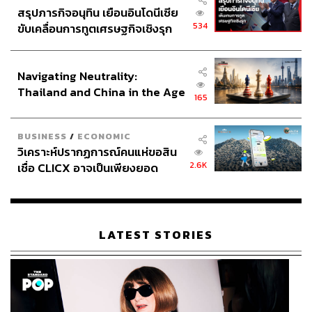
สรุปภารกิจอนุทิน เยือนอินโดนีเซีย
534
ขับเคลื่อนการทูตเศรษฐกิจเชิงรุก
ประกาศหุ้นส่วนยุทธศาสตร์ไทย –
อินโดนีเซีย
Navigating Neutrality:
Thailand and China in the Age
165
of a New Global Order
BUSINESS
/
ECONOMIC
วิเคราะห์ปรากฏการณ์คนแห่ขอสิน
2.6K
เชื่อ CLICX อาจเป็นเพียงยอด
ภูเขาน้ำแข็ง ของปัญหาหนี้ครัว
เรือนไทยที่ถูกซุกไว้
LATEST STORIES