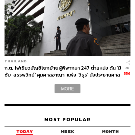
THAILAND
ก.ต. ไฟเขียวบัญชีโยกย้ายผู้พิพากษา 247 ตำแหน่ง ดัน ‘มี
556
ชัย-สรรพวิทย์’ คุมศาลอาญา-แพ่ง ‘วิธูร’ นั่งประธานศาล
อุทธรณ์
MORE
MOST POPULAR
TODAY
WEEK
MONTH