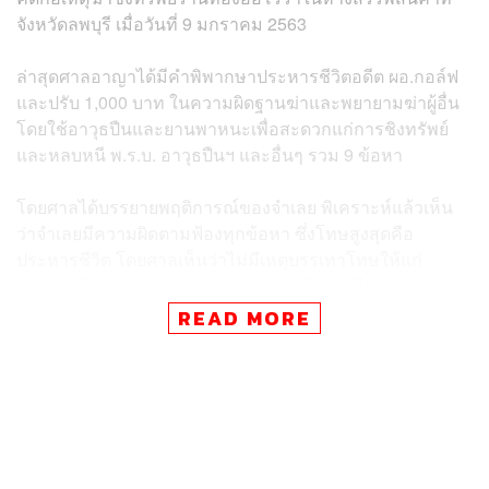
จังหวัดลพบุรี เมื่อวันที่ 9 มกราคม 2563
ล่าสุดศาลอาญาได้มีคำพิพากษาประหารชีวิตอดีต ผอ.กอล์ฟ
และปรับ 1,000 บาท ในความผิดฐานฆ่าและพยายามฆ่าผู้อื่น
โดยใช้อาวุธปืนและยานพาหนะเพื่อสะดวกแก่การชิงทรัพย์
และหลบหนี พ.ร.บ. อาวุธปืนฯ และอื่นๆ รวม 9 ข้อหา
โดยศาลได้บรรยายพฤติการณ์ของจำเลย พิเคราะห์แล้วเห็น
ว่าจำเลยมีความผิดตามฟ้องทุกข้อหา ซึ่งโทษสูงสุดคือ
ประหารชีวิต โดยศาลเห็นว่าไม่มีเหตุบรรเทาโทษให้แก่
จำเลย แม้จำเลยจะพยายามร้องขอและอ้างว่ามีการชดเชยค่า
เสียหายให้กับผู้ร้อง รวมถึงมีคุณงามความดีและให้การรับ
READ MORE
สารภาพนั้น ศาลเห็นว่าการรับสารภาพของจำเลยเป็นการ
จำนนต่อหลักฐานที่พนักงานสืบสวนสอบสวนได้ทำการสืบหา
มาประกอบในสำนวน คำสารภาพจึงไม่เป็นประโยชน์ต่อการ
พิจารณา
ส่วนที่จำเลยอ้างว่าไม่มีเจตนาในการยิงให้มีผู้อื่นถึงแก่ความ