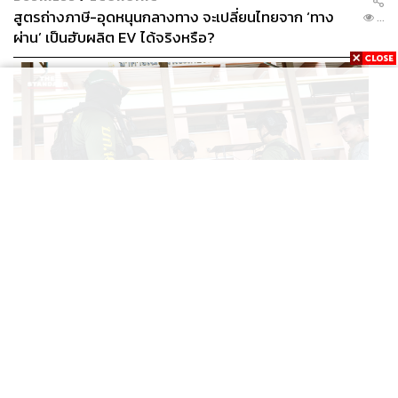
สูตรถ่างภาษี-อุดหนุนกลางทาง จะเปลี่ยนไทยจาก ‘ทาง
...
ผ่าน’ เป็นฮับผลิต EV ได้จริงหรือ?
WORLD
ยูนิเซฟ ประเทศไทย ออกแถลงการณ์เสียใจ เหตุกราดยิงที่
...
เทพศิรินทร์ นนทบุรี ชี้โรงเรียนควรเป็นพื้นที่ปลอดภัย