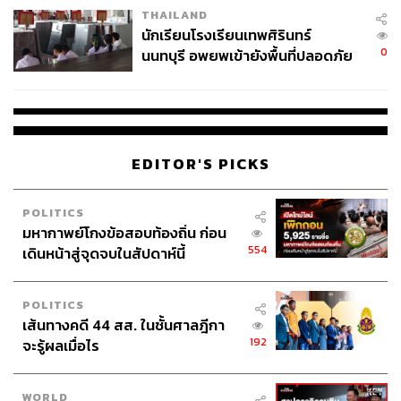
THAILAND
จ่ายหนี้-แอบระบุแบรนด์
นักเรียนโรงเรียนเทพศิรินทร์
0
นนทบุรี อพยพเข้ายังพื้นที่ปลอดภัย
ชั่วคราว หลังเหตุใช้อาวุธปืนภายใน
โรงเรียนคลี่คลาย
EDITOR'S PICKS
POLITICS
มหากาพย์โกงข้อสอบท้องถิ่น ก่อน
554
เดินหน้าสู่จุดจบในสัปดาห์นี้
POLITICS
เส้นทางคดี 44 สส. ในชั้นศาลฎีกา
192
จะรู้ผลเมื่อไร
WORLD