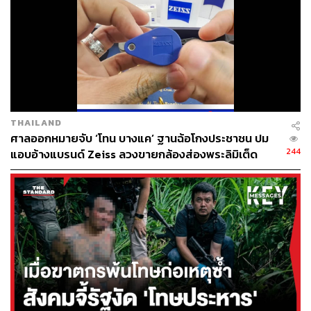
THAILAND
ศาลออกหมายจับ ‘โทน บางแค’ ฐานฉ้อโกงประชาชน ปม
244
แอบอ้างแบรนด์ Zeiss ลวงขายกล้องส่องพระลิมิเต็ด