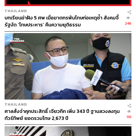
THAILAND
บทเรียนฆ่าฝัง 5 ศพ เมื่อฆาตกรพ้นโทษก่อเหตุซ้ำ สังคมจี้
246
รัฐงัด ‘โทษประหาร’ คืนความยุติธรรม
THAILAND
ศาลสั่งจำคุกประสิทธิ์ เจียวก๊ก เพิ่ม 343 ปี ฐานลวงลงทุน
110
ทัวร์ทิพย์ ยอดรวมโทษ 2,673 ปี