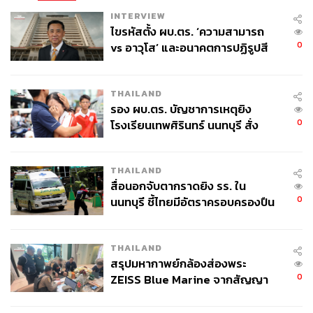
INTERVIEW
ไขรหัสตั้ง ผบ.ตร. ‘ความสามารถ
0
vs อาวุโส’ และอนาคตการปฏิรูปสี
กากี กับ พล.ต.อ. เอก อังสนานนท์
THAILAND
รอง ผบ.ตร. บัญชาการเหตุยิง
0
โรงเรียนเทพศิรินทร์ นนทบุรี สั่ง
ค้นหา 2 รอบยืนยันไร้คนติดค้าง พบ
ศพปู่-ย่าที่บ้านพักผู้ก่อเหตุ
THAILAND
สื่อนอกจับตากราดยิง รร. ใน
0
นนทบุรี ชี้ไทยมีอัตราครอบครองปืน
สูงในระดับต้นของภูมิภาค
THAILAND
สรุปมหากาพย์กล้องส่องพระ
0
ZEISS Blue Marine จากสัญญา
ผลิต 8.3 ล้าน สู่ข้อพิพาท ‘มา
เวลล์ฯ’ ฟ้อง ‘โทน บางแค’ ผิดนัด