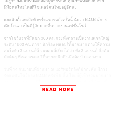
ได้รู้ว่า ยังมีแบรนด์เสื้อผ้าผู้ชายระดับคุณภาพที่ตัดเย็บด้วย
ฝีมือคนไทยโดยดีไซเนอร์คนไทยอยู่อีกนะ
และนับตั้งแต่เปิดตัวครั้งแรกจนถึงครั้งนี้ นับว่า B.O.B มีการ
เติบโตและเป็นที่รู้จักมากขึ้นจากงานแฟชั่นโชว์
จากโชว์แรกที่มีแขก 300 คน กระทั่งกลายเป็นงานสเกลใหญ่
ระดับ 1500 คน ดารา นักร้อง เซเลบริตี้มากมาย ต่างให้ความ
สนใจกับ 3 แบรนด์นี้ จนตอนนี้เรียกได้ว่า ทั้ง 3 แบรนด์ คืออัน
ดับต้นๆ ที่เหล่าเซเลบริตี้ชายจะนึกถึงเมื่อต้องไปออกงาน
วันที่ 14 กันยายนที่ผ่านมา ณ แอร์พอร์ตลิงก์มักกะสัน มีการ
จัดแฟชั่นโชว์ของ B.O.B ครั้งที่ 5 ขึ้น โดยมีผู้เข้าร่วมมากมาย
เหล่านายแบบและดีไซเนอร์ต่างเตรียมตัวกันอย่างดีเยี่ยม เพื่อ
ทำให้ทั้งสามโชว์ออกมาสมบรูณ์แบบที่สุด
READ MORE
Leisure Project – Descendants
เปิดตัวนายแบบออกสู่รันเวย์เป็นแบรนด์แรก ซึ่งเรียกเสียงฮือ