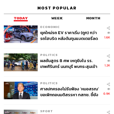
MOST POPULAR
TODAY
WEEK
MONTH
ECONOMIC
ยุคใหม่รถ EV ราคาเริ่ม (ถูก) กว่า
1.6K
รถไฮบริด หลังต้นทุนแบตเตอรี่ลด
ลง - จีนแห่บุกตลาดเกิดใหม่
POLITICS
ผลชันสูตร 8 ศพ เหตุยิงใน รร.
1.2K
เทพศิรินทร์ นนทบุรี พบกระสุนเข้า
จุดสำคัญ ‘ศีรษะ-หน้าอก’ ครูถูกยิง
4 นัด จากระยะไกล
POLITICS
ศาลปกครองไม่รับฟ้อง ‘หมอสรณ’
0.9K
ขอเพิกถอนมติสรรหา กสทช. ชี้ยัง
ไม่ใช่ผู้เดือดร้อนเสียหาย
SPORT