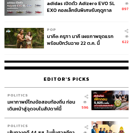
adidas เปิดตัว Adizero EVO SL
897
EXO คอลเล็กชันพิเศษรับฤดูกาล
College Football
POP
นาคี๓ ครุฑา นาคี เผยภาพชุดแรก
622
พร้อมปักวันฉาย 22 ต.ค. นี้
EDITOR'S PICKS
POLITICS
มหากาพย์โกงข้อสอบท้องถิ่น ก่อน
596
เดินหน้าสู่จุดจบในสัปดาห์นี้
POLITICS
เส้นทางคดี 44 สส. ในชั้นศาลฎีกา