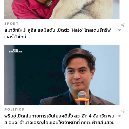
SPORT
สมาชิกใหม่! ลูอิส แฮมิลตัน เปิดตัว ‘Halo’ โกลเดนรีทรีฟ
...
เวอร์ตัวใหม่
POLITICS
พริษฐ์เปิดเส้นทางการเงินโยงคดีฮั้ว สว. อีก 4 จังหวัด พบ
...
ส.อบจ. อำนาจเจริญโอนเงินให้เจ้าหน้าที่ กกต. ฝ่ายสืบสวน