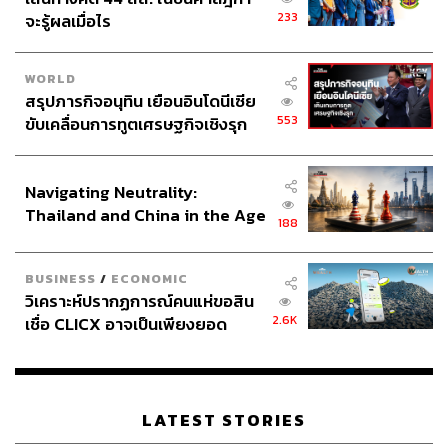
233
จะรู้ผลเมื่อไร
WORLD
สรุปภารกิจอนุทิน เยือนอินโดนีเซีย
553
ขับเคลื่อนการทูตเศรษฐกิจเชิงรุก
ประกาศหุ้นส่วนยุทธศาสตร์ไทย –
อินโดนีเซีย
Navigating Neutrality:
Thailand and China in the Age
188
of a New Global Order
BUSINESS
/
ECONOMIC
วิเคราะห์ปรากฏการณ์คนแห่ขอสิน
2.6K
เชื่อ CLICX อาจเป็นเพียงยอด
ภูเขาน้ำแข็ง ของปัญหาหนี้ครัว
เรือนไทยที่ถูกซุกไว้
LATEST STORIES