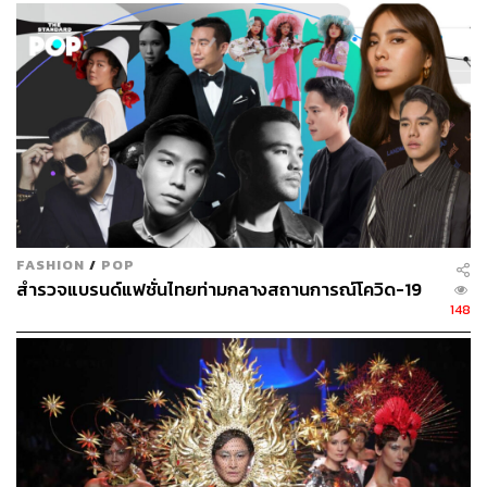
FASHION
/
POP
สำรวจแบรนด์แฟชั่นไทยท่ามกลางสถานการณ์โควิด-19
148