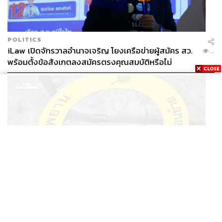
POLITICS
iLaw เปิดจักรวาลอำนาจเจริญ โยงเครือข่ายผู้สมัคร สว.
...
พร้อมตั้งข้อสังเกตลงสมัครตรงคุณสมบัติหรือไม่
THAILAND
รอง ผบช. ภ.1 เผย เก็บพยานหลักฐานเกี่ยวกับผู้ก่อเหตุยิง
...
ในโรงเรียนไปตรวจสอบทั้งหมดแล้ว