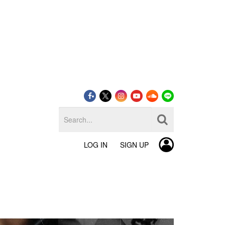
LOG IN
SIGN UP