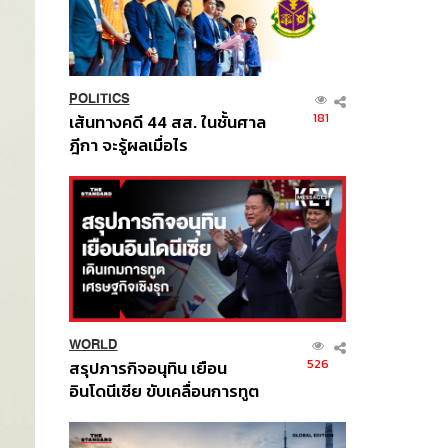
POLITICS
181
เส้นทางคดี 44 สส. ในชั้นศาล
ฎีกา จะรู้ผลเมื่อไร
WORLD
526
สรุปภารกิจอนุทิน เยือน
อินโดนีเซีย ขับเคลื่อนการทูต
เศรษฐกิจเชิงรุก ประกาศหุ้น
ส่วนยุทธศาสตร์ไทย –