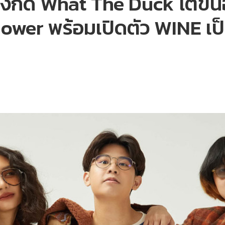
สังกัด What The Duck โตขึ้น
ower พร้อมเปิดตัว WINE เป