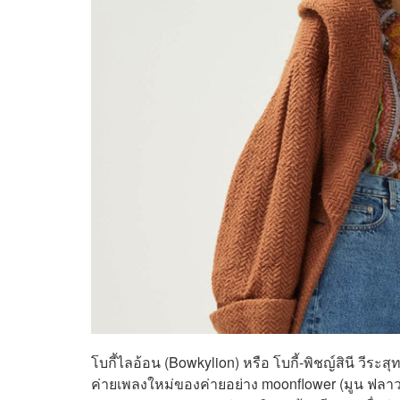
โบกี้ไลอ้อน (Bowkylion) หรือ โบกี้-พิชญ์สินี วีระส
ค่ายเพลงใหม่ของค่ายอย่าง moonflower (มูน ฟลาวเว