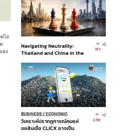
อินโดนีเซีย
ดยไอ
วม
Navigating Neutrality:
157
ามอง
Thailand and China in the
Age of a New Global
Order
BUSINESS
/
ECONOMIC
2.5K
วิเคราะห์ปรากฏการณ์คนแห่
ขอสินเชื่อ CLICX อาจเป็น
เพียงยอดภูเขาน้ำแข็ง ของ