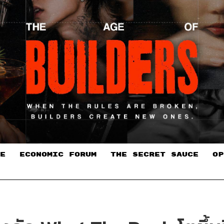
E
ECONOMIC FORUM
THE SECRET SAUCE​
OP