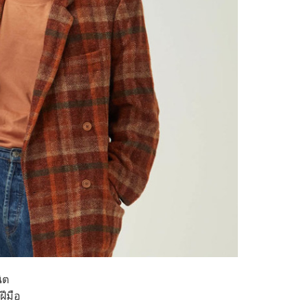
ิต
ฝีมือ