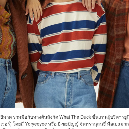
ุทธิมาศ ร่วมมือกับทางต้นสังกัด What The Duck ขึ้นแท่นผู้บริหารยูน
อร์) โดยมี Yoryeeyee หรือ ยี่-ชยปัญญ์ จันทรานุสนธิ์ มือเบสมาก