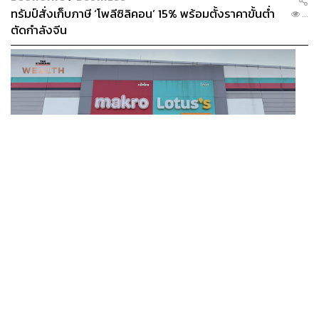
ทรัมป์สั่งเก็บภาษี ‘โพลีซิลิคอน’ 15% พร้อมตั้งราคาขั้นต่ำ
...
ตัดกำลังจีน
BUSINESS
/
BUSINESS
แม็คโคร-โลตัส ฟอร์มดี! CPAXT โชว์ครึ่งปีแรกรายได้ทะลุ
...
2.6 แสนล้าน เร่งปรับโฉมสาขาใหม่ดันพื้นที่เช่าโต