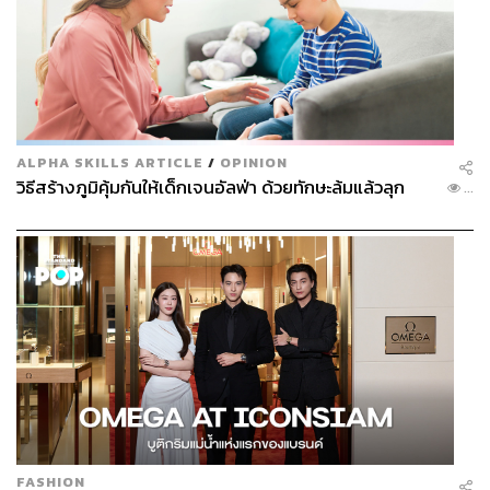
ALPHA SKILLS ARTICLE
/
OPINION
วิธีสร้างภูมิคุ้มกันให้เด็กเจนอัลฟ่า ด้วยทักษะล้มแล้วลุก
...
FASHION