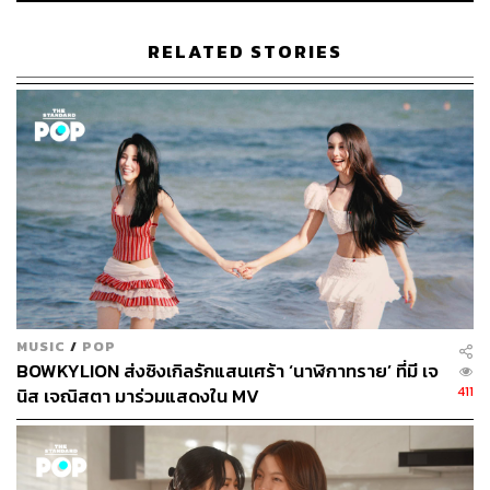
RELATED STORIES
ด้านมิวสิกวิดีโอได้ผู้กำกับ guayteaw ที่เพิ่งกำกับเพลง
บาน
ปลาย
ของโบกี้ก่อนหน้านี้มาช่วยสานต่อบรรยากาศน่ารักๆ
บนน่านฟ้าสีชมพู เมื่อแอร์สาวมีความในใจอยากจะประกาศ
ให้คุณผู้โดยสารที่รักได้รับทราบและช่วยลองเปิดใจให้กันดู
สักครั้ง
ถึงจะเกิดเหตุขัดข้องเมื่อเครื่องบินตกหลุม (รัก) จนต้องพากัน
กระโดดร่มลง แต่ยอดวิวบน YouTube ขณะนี้กำลังไต่สูงขึ้น
เรื่อยๆ ไม่หยุด ทราบแล้วไปรับชมมิวสิกวิดีโอเพลง
ทราบแล้ว
MUSIC
/
POP
เปลี่ยน
กันได้ที่
BOWKYLION ส่งซิงเกิลรักแสนเศร้า ‘นาฬิกาทราย’ ที่มี เจ
411
นิส เจณิสตา มาร่วมแสดงใน MV