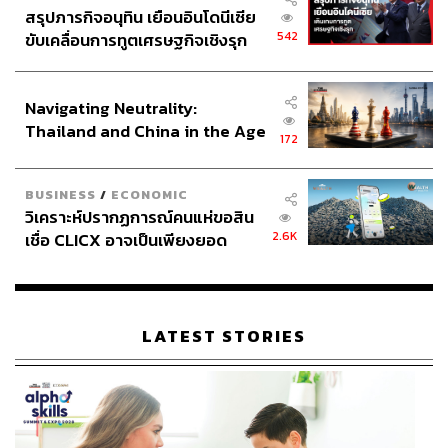
สรุปภารกิจอนุทิน เยือนอินโดนีเซีย
542
ขับเคลื่อนการทูตเศรษฐกิจเชิงรุก
ประกาศหุ้นส่วนยุทธศาสตร์ไทย –
อินโดนีเซีย
Navigating Neutrality:
Thailand and China in the Age
172
of a New Global Order
BUSINESS
/
ECONOMIC
วิเคราะห์ปรากฏการณ์คนแห่ขอสิน
2.6K
เชื่อ CLICX อาจเป็นเพียงยอด
ภูเขาน้ำแข็ง ของปัญหาหนี้ครัว
เรือนไทยที่ถูกซุกไว้
LATEST STORIES