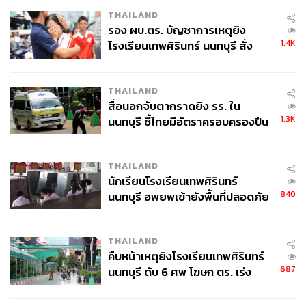
THAILAND
รอง ผบ.ตร. บัญชาการเหตุยิง
1.4K
โรงเรียนเทพศิรินทร์ นนทบุรี สั่ง
ค้นหา 2 รอบยืนยันไร้คนติดค้าง พบ
ศพปู่-ย่าที่บ้านพักผู้ก่อเหตุ
THAILAND
สื่อนอกจับตากราดยิง รร. ใน
1.3K
นนทบุรี ชี้ไทยมีอัตราครอบครองปืน
สูงในระดับต้นของภูมิภาค
THAILAND
นักเรียนโรงเรียนเทพศิรินทร์
840
นนทบุรี อพยพเข้ายังพื้นที่ปลอดภัย
ชั่วคราว หลังเหตุใช้อาวุธปืนภายใน
โรงเรียนคลี่คลาย
THAILAND
คืบหน้าเหตุยิงโรงเรียนเทพศิรินทร์
687
นนทบุรี ดับ 6 ศพ โฆษก ตร. เร่ง
สอบปมขโมยปืนปู่ก่อเหตุ