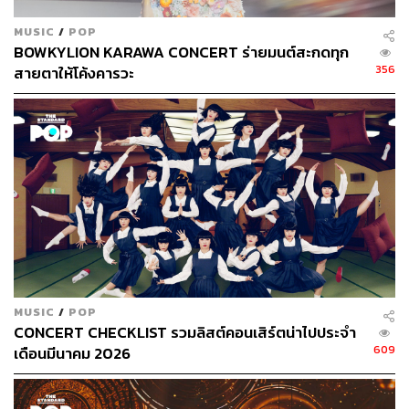
388
MUSIC
/
POP
BOWKYLION KARAWA CONCERT ร่ายมนต์สะกดทุก
356
สายตาให้โค้งคารวะ
ABOUT THE AUTHOR
หทัยธาร ฉัตรเลิศมงคล
นักศึกษาเอกภาษาศาสตร์ สนใจภาษา
วัฒนธรรม และชีวิตขับเคลื่อนด้วยการติ่ง
เสมอมา
MUSIC
/
POP
CONCERT CHECKLIST รวมลิสต์คอนเสิร์ตน่าไปประจำ
609
เดือนมีนาคม 2026