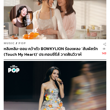
MUSIC
/
POP
ติดตามข่าวสารต่างๆ ของ Bowkylion ได้ที่
หลิงหลิง-ออม คว้าตัว BOWKYLION ร้องเพลง ‘สัมผัสรัก
www.facebook.com/bowkylion
143
(Touch My Heart)’ ประกอบซีรีส์ วาดฝันวิวาห์
www.facebook.com/whattheduckmusic
TAGS:
BOWKYLION
โบกี้-พิชญ์สินี วีระสุทธิมาศ