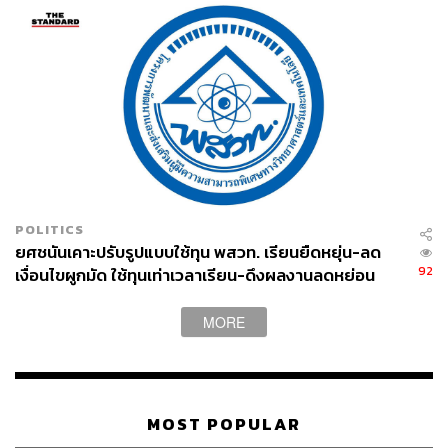
POLITICS
ยศชนันเคาะปรับรูปแบบใช้ทุน พสวท. เรียนยืดหยุ่น-ลด
92
เงื่อนไขผูกมัด ใช้ทุนเท่าเวลาเรียน-ดึงผลงานลดหย่อน
เวลา ดันให้มีผลย้อนหลัง
MORE
TAGS:
การเมืองไทย
รองนายกรัฐมนตรี
รัฐบาลอนุทิน
ครม. อนุทิน 1
บวรศักดิ์ อุวรรณโณ
MOST POPULAR