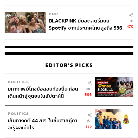
College Football
POP
BLACKPINK มียอดสตรีมบน
470
Spotify จากประเทศไทยสูงถึง 536
ล้านครั้ง ตลอด 10 ปีที่ผ่านมา
EDITOR'S PICKS
POLITICS
มหากาพย์โกงข้อสอบท้องถิ่น ก่อน
596
เดินหน้าสู่จุดจบในสัปดาห์นี้
POLITICS
เส้นทางคดี 44 สส. ในชั้นศาลฎีกา
225
จะรู้ผลเมื่อไร