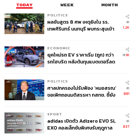
TODAY
WEEK
MONTH
POLITICS
ผลชันสูตร 8 ศพ เหตุยิงใน รร.
1.2K
เทพศิรินทร์ นนทบุรี พบกระสุนเข้า
จุดสำคัญ ‘ศีรษะ-หน้าอก’ ครูถูกยิง
4 นัด จากระยะไกล
126
ECONOMIC
ยุคใหม่รถ EV ราคาเริ่ม (ถูก) กว่า
1K
รถไฮบริด หลังต้นทุนแบตเตอรี่ลด
ABOUT THE AUTHOR
ลง - จีนแห่บุกตลาดเกิดใหม่
THE STANDARD TEAM
POLITICS
กองบรรณาธิการ THE STANDARD
ศาลปกครองไม่รับฟ้อง ‘หมอสรณ’
881
ขอเพิกถอนมติสรรหา กสทช. ชี้ยัง
ABOUT THE PHOTOGRAPHER
ไม่ใช่ผู้เดือดร้อนเสียหาย
ศวิตา พูลเสถียร
ช่างภาพข่าว ประจำสำนักข่าว THE
SPORT
STANDARD
adidas เปิดตัว Adizero EVO SL
837
EXO คอลเล็กชันพิเศษรับฤดูกาล