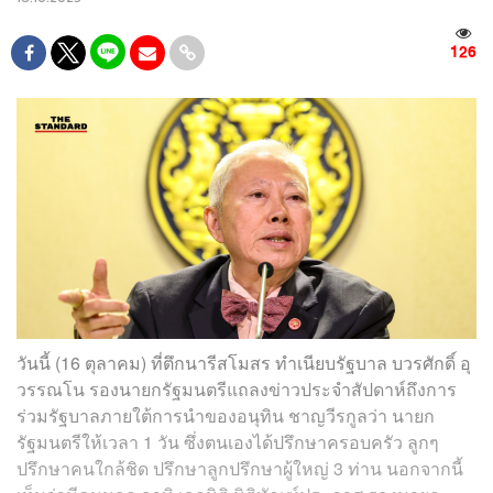
126
วันนี้ (16 ตุลาคม) ที่ตึกนารีสโมสร ทำเนียบรัฐบาล บวรศักดิ์ อุ
วรรณโน รองนายกรัฐมนตรีแถลงข่าวประจำสัปดาห์ถึงการ
ร่วมรัฐบาลภายใต้การนำของอนุทิน ชาญวีรกูลว่า นายก
รัฐมนตรีให้เวลา 1 วัน ซึ่งตนเองได้ปรึกษาครอบครัว ลูกๆ
ปรึกษาคนใกล้ชิด ปรึกษาลูกปรึกษาผู้ใหญ่ 3 ท่าน นอกจากนี้