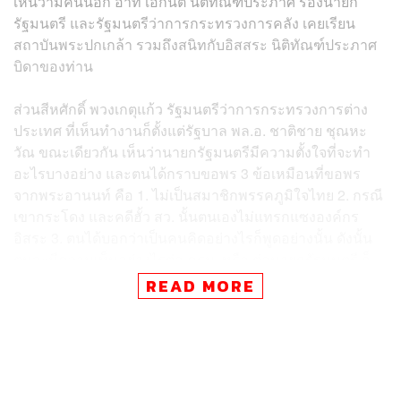
เห็นว่ามีคนนอก อาทิ เอกนิติ นิติทัณฑ์ประภาศ รองนายก
รัฐมนตรี และรัฐมนตรีว่าการกระทรวงการคลัง เคยเรียน
สถาบันพระปกเกล้า รวมถึงสนิทกับอิสสระ นิติทัณฑ์ประภาศ
บิดาของท่าน
ส่วนสีหศักดิ์ พวงเกตุแก้ว รัฐมนตรีว่าการกระทรวงการต่าง
ประเทศ ที่เห็นทำงานก็ตั้งแต่รัฐบาล พล.อ. ชาติชาย ชุณหะ
วัณ ขณะเดียวกัน เห็นว่านายกรัฐมนตรีมีความตั้งใจที่จะทำ
อะไรบางอย่าง และตนได้กราบขอพร 3 ข้อเหมือนที่ขอพร
จากพระอานนท์ คือ 1. ไม่เป็นสมาชิกพรรคภูมิใจไทย 2. กรณี
เขากระโดง และคดีฮั้ว สว. นั้นตนเองไม่แทรกแซงองค์กร
อิสระ 3. ตนได้บอกว่าเป็นคนคิดอย่างไรก็พูดอย่างนั้น​ ดังนั้น
ตนจะมีความเห็นอย่างไรต่อ ครม.​ หรือ ต่อนายกรัฐมนตรี​ ก็
ต้องให้ตนพูด​ และจะทำหรือไม่ก็เป็นอำนาจของนายก
READ MORE
รัฐมนตรี​ และคิดว่ารัฐบาล​ 4 เดือน​ บวก​ 4 เดือนรักษาการ​ก็ไม่
ได้เยอะอะไร​
บวรศักดิ์​ ยังเปิดเผยอีกว่า​ ตนอยากทำอะไรบางอย่างเกี่ยวกับ
พระพุทธ​ศาสนา​ โดยในสัปดาห์หน้าจะเสนออะไรบางอย่าง