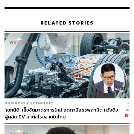
ยืนยันว่า ไม่มี​ ตนก็โทรไปถามท่าน​ ท่านก็บอกให้รับเถิด​
เพราะวิษณุเป็นรองนายกรัฐมนตรีตลอดกาล ตนอาจจะฝีมือ
ไม่เท่าท่าน ท่านรักพวกท่านแถลงข่าว เช้า กลางวัน เย็น หลัง
RELATED STORIES
อาหาร แต่ตนเองทำอย่างนั้นไม่ได้ เพราะสุขภาพไม่ดี
เมื่อผู้สื่อข่าวถามถึงอนาคตทางการเมืองนั้น บวรศักดิ์​กล่าวว่า
เป็นเรื่องของอนาคต อยู่ ตามกำหนดเวลา 4 เดือน + 4 เดือน
(รักษาการณ์)
เมื่อผู้สื่อข่าวถามถึงความรู้สึกหลังเขาร่วมรัฐบาล บวรศักดิ์​
กล่าวว่า ก็ดี เพราะคณะรัฐมนตรีแอคทีฟตามนายกรัฐมนตรี
เวลาตนเองเจอท่านก็ขยันมากไปนั่นไปนี่ ท่านบอกว่าท่าน
สนุก ท่านมีความสุข ก็ดีไป แต่ถ้าต้องเดินทางเช่นนั้นก็คงไม่
ไหว และมีเพื่อนข้าราชการดีๆ เช่น สํานักเลขาธิการนายก
BUSINESS
/
ECONOMIC
รัฐมนตรี, สำนักเลขาธิการคณะรัฐมนตรี มีความคุ้นเคยกัน
‘เอกนิติ’ เล็งงัดมาตรการใหม่ ลดภาษีสรรพสามิต หวังดึง
เหมือนกลับบ้านเดิม และตนเองก็เป็นข้าราชการเก่า จะไม่ทำ
191
ผู้ผลิต EV มาตั้งโรงงานในไทย
อะไรบุ่มบ่าม