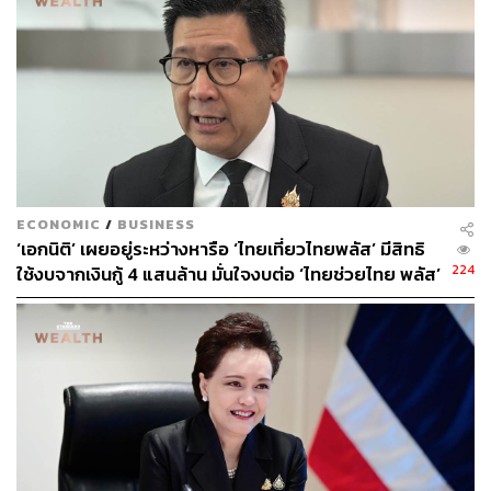
เมื่อผู้สื่อข่าวถามว่า หากนายกรัฐมนตรีขอพรกลับให้ช่วยงาน
ต่อ บวรศักดิ์​กล่าวว่า ยังไม่ถึงเวลา อย่าเพิ่งถามสิ่งที่เป็น
อนาคตให้ผ่านช่วงนี้ไปก่อนวันต่อวัน พูดกันตรงๆ ไม่มีอะไร
แน่นอนในโลกนี้ เราอยู่ในปัจจุบันดีที่สุด หากไปพูดถึงอนาคต
รวมถึงอดีต จะไปกันไม่ได้
ECONOMIC
/
BUSINESS
‘เอกนิติ’ เผยอยู่ระหว่างหารือ ‘ไทยเที่ยวไทยพลัส’ มีสิทธิ
224
ใช้งบจากเงินกู้ 4 แสนล้าน มั่นใจงบต่อ ‘ไทยช่วยไทย พลัส’
เฟส 2 มีเพียงพอ