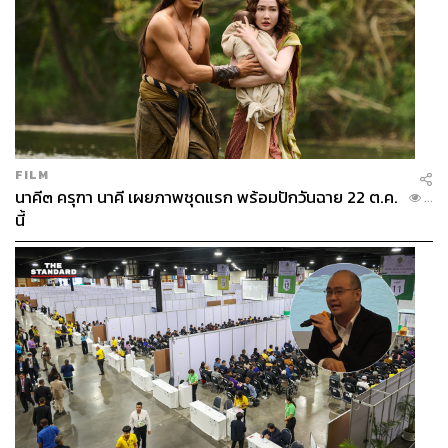
FILM
นาคี๓ ครุฑา นาคี เผยภาพชุดแรก พร้อมปักวันฉาย 22 ต.ค.
...
นี้