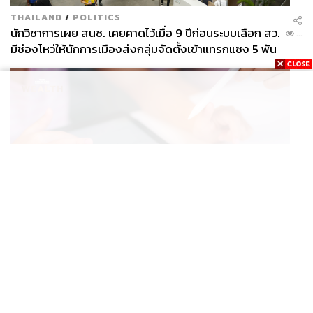
THAILAND
/
POLITICS
นักวิชาการเผย สนช. เคยคาดไว้เมื่อ 9 ปีก่อนระบบเลือก สว.
...
มีช่องโหว่ให้นักการเมืองส่งกลุ่มจัดตั้งเข้าแทรกแซง 5 พัน
ล้านยึดประเทศได้
BUSINESS
/
TECH
กวดวิชาดับ แต่แท็บเล็ต AI โต ผู้ปกครองจีนแห่ซื้อ หวังช่วย
...
ติวลูกช่วงปิดเทอม ดันยอดขายพุ่งทะลุ 7 ล้านเครื่อง