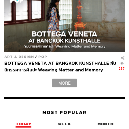
ABOUT THE AUTHOR
สมศักดิ์ จันทวิชชประภา
โปรดิวเซอร์ คอลัมนิสต์ และบรรณาธิการ ผู้
หลงใหลในความตื่นเต้นของกีฬาและความ
สงบของการอ่านหนังสือเงียบๆ
ART & DESIGN
/
POP
BOTTEGA VENETA AT BANGKOK KUNSTHALLE กับ
257
นิทรรศการศิลปะ Weaving Matter and Memory
MORE
MOST POPULAR
TODAY
WEEK
MONTH