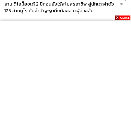
ยาน ดิโอม็องเด้ 2 ปีก่อนยังไร้สโมสรอาชีพ สู่นักเตะค่าตัว
...
125 ล้านยูโร กับคำสัญญาถึงน้องสาวผู้ล่วงลับ
News
Wealth
Pop
Podcast
Video
Now
Opinion
Careers
Events
Privacy
About
Contact
Policy
FOR
ADVERTISING
MEMBERSHIP