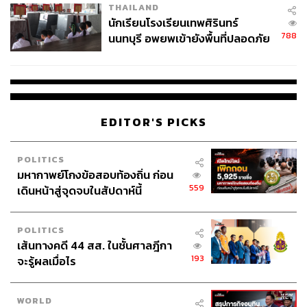
THAILAND
จ่ายหนี้-แอบระบุแบรนด์
นักเรียนโรงเรียนเทพศิรินทร์
788
นนทบุรี อพยพเข้ายังพื้นที่ปลอดภัย
ชั่วคราว หลังเหตุใช้อาวุธปืนภายใน
โรงเรียนคลี่คลาย
EDITOR'S PICKS
POLITICS
มหากาพย์โกงข้อสอบท้องถิ่น ก่อน
559
เดินหน้าสู่จุดจบในสัปดาห์นี้
POLITICS
เส้นทางคดี 44 สส. ในชั้นศาลฎีกา
193
จะรู้ผลเมื่อไร
WORLD