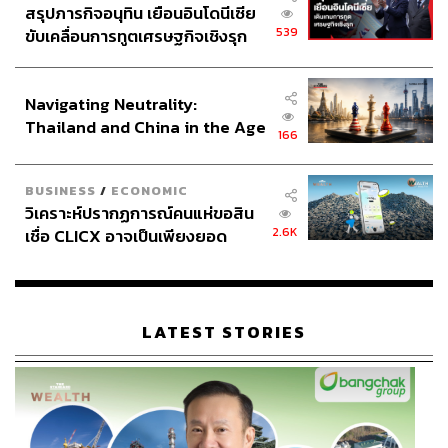
สรุปภารกิจอนุทิน เยือนอินโดนีเซีย
539
ขับเคลื่อนการทูตเศรษฐกิจเชิงรุก
ประกาศหุ้นส่วนยุทธศาสตร์ไทย –
อินโดนีเซีย
Navigating Neutrality:
Thailand and China in the Age
166
of a New Global Order
BUSINESS
/
ECONOMIC
วิเคราะห์ปรากฏการณ์คนแห่ขอสิน
2.6K
เชื่อ CLICX อาจเป็นเพียงยอด
ภูเขาน้ำแข็ง ของปัญหาหนี้ครัว
เรือนไทยที่ถูกซุกไว้
LATEST STORIES