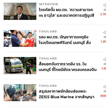
INTERVIEW
ไขรหัสตั้ง ผบ.ตร. ‘ความสามารถ
2.7K
vs อาวุโส’ และอนาคตการปฏิรูปสี
กากี กับ พล.ต.อ. เอก อังสนานนท์
THAILAND
รอง ผบ.ตร. บัญชาการเหตุยิง
1.2K
โรงเรียนเทพศิรินทร์ นนทบุรี สั่ง
ค้นหา 2 รอบยืนยันไร้คนติดค้าง พบ
ศพปู่-ย่าที่บ้านพักผู้ก่อเหตุ
THAILAND
สื่อนอกจับตากราดยิง รร. ใน
1.1K
นนทบุรี ชี้ไทยมีอัตราครอบครองปืน
สูงในระดับต้นของภูมิภาค
THAILAND
สรุปมหากาพย์กล้องส่องพระ
806
ZEISS Blue Marine จากสัญญา
ผลิต 8.3 ล้าน สู่ข้อพิพาท ‘มา
เวลล์ฯ’ ฟ้อง ‘โทน บางแค’ ผิดนัด