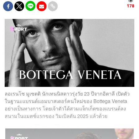
178
ลอเรนโซ มูเซตติ นักเทนนิสดาวรุ่งวัย 23 ปีจากอิตาลี เปิดตัว
ในฐานะแบรนด์แอมบาสเดอร์คนใหม่ของ Bottega Veneta
อย่างเป็นทางการ โดยเจ้าตัวได้สวมแจ็กเก็ตของแบรนด์ลง
สนามในแมตช์แรกของ วิมเบิลดัน 2025 แล้วด้วย