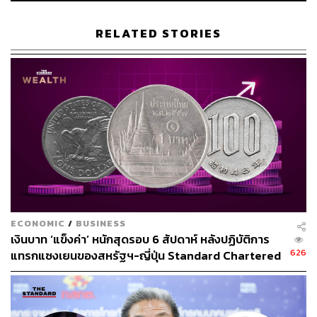
สามารถติดตาม THE STANDARD WEALTH
ผ่านแอปพลิเคชันต่างๆ ที่คุณสะดวกหรือใช้งานอยู่แล้วได้เลย
RELATED STORIES
TAGS:
ธนาคารแห่งประเทศไทย
ธนาคาร
รณดล นุ่มนนท์
ECONOMIC
/
BUSINESS
เงินบาท ‘แข็งค่า’ หนักสุดรอบ 6 สัปดาห์ หลังปฏิบัติการ
59
626
แทรกแซงเยนของสหรัฐฯ-ญี่ปุ่น Standard Chartered
เปิดเป้าสิ้นปีนี้จ่อแข็งต่อแตะ 32.50 บาทต่อดอลลาร์
ABOUT THE AUTHOR