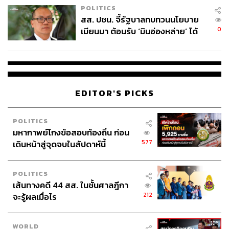
POLITICS
สส. ปชน. จี้รัฐบาลทบทวนนโยบาย
0
เมียนมา ต้อนรับ ‘มินอ่องหล่าย’ ได้
แค่สัญญาว่างเปล่า
EDITOR'S PICKS
POLITICS
มหากาพย์โกงข้อสอบท้องถิ่น ก่อน
577
เดินหน้าสู่จุดจบในสัปดาห์นี้
POLITICS
เส้นทางคดี 44 สส. ในชั้นศาลฎีกา
212
จะรู้ผลเมื่อไร
WORLD