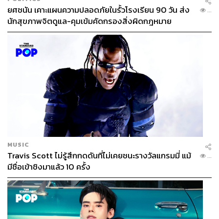
ยศชนัน เคาะแผนความปลอดภัยในรั้วโรงเรียน 90 วัน ส่ง
...
นักสุขภาพจิตดูแล-คุมเข้มคัดกรองสิ่งผิดกฎหมาย
MUSIC
Travis Scott ไม่รู้สึกกดดันที่ไม่เคยชนะรางวัลแกรมมี่ แม้
...
มีชื่อเข้าชิงมาแล้ว 10 ครั้ง