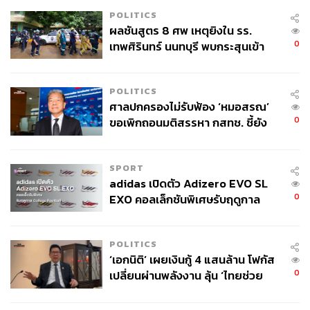
POLITICS
ผลชันสูตร 8 ศพ เหตุยิงใน รร.
0
เทพศิรินทร์ นนทบุรี พบกระสุนเข้า
จุดสำคัญ ‘ศีรษะ-หน้าอก’ ครูถูกยิง
4 นัด จากระยะไกล
POLITICS
ศาลปกครองไม่รับฟ้อง ‘หมอสรณ’
0
ขอเพิกถอนมติสรรหา กสทช. ชี้ยัง
ไม่ใช่ผู้เดือดร้อนเสียหาย
SPORT
adidas เปิดตัว Adizero EVO SL
0
EXO คอลเล็กชันพิเศษรับฤดูกาล
College Football
POLITICS
‘เอกนิติ’ เผยเงินกู้ 4 แสนล้าน โฟกัส
0
เปลี่ยนผ่านพลังงาน ลุ้น ‘ไทยช่วย
ไทยพลัส’ เฟส 2 รอประเมินความ
เหมาะสม