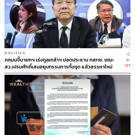
ชุตินันท์ สงวนประสิทธิ์
Content Creator สำนักข่าว THE
STANDARD
POLITICS
ภคมนจี้นายกฯ เร่งทูลเกล้าฯ ปลดประธาน กสทช. ขณะ
127
สว.เปรมศักดิ์เสนอยุบกรรมการทั้งชุด แล้วสรรหาใหม่