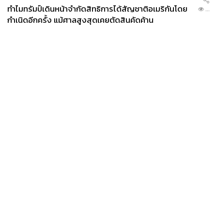
ทำไมทรัมป์เดินหน้าจำกัดสิทธิการได้สัญชาติอเมริกันโดย
...
กำเนิดอีกครั้ง แม้ศาลสูงสุดเคยตัดสินคัดค้าน
News
Wealth
Pop
Podcast
Video
Now
Opinion
Careers
Events
Privacy
About
Contact
Policy
FOR
ADVERTISING
MEMBERSHIP