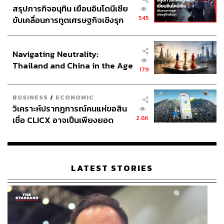
สรุปภารกิจอนุทิน เยือนอินโดนีเซีย
545
ขับเคลื่อนการทูตเศรษฐกิจเชิงรุก
ประกาศหุ้นส่วนยุทธศาสตร์ไทย –
อินโดนีเซีย
Navigating Neutrality:
Thailand and China in the Age
179
of a New Global Order
BUSINESS
/
ECONOMIC
วิเคราะห์ปรากฏการณ์คนแห่ขอสิน
2.6K
เชื่อ CLICX อาจเป็นเพียงยอด
ภูเขาน้ำแข็ง ของปัญหาหนี้ครัว
เรือนไทยที่ถูกซุกไว้
LATEST STORIES