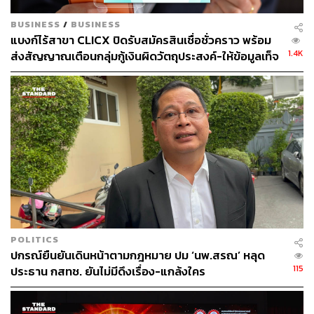
BUSINESS
/
BUSINESS
แบงก์ไร้สาขา CLICX ปิดรับสมัครสินเชื่อชั่วคราว พร้อม
1.4K
ส่งสัญญาณเตือนกลุ่มกู้เงินผิดวัตถุประสงค์-ให้ข้อมูลเท็จ
เตรียมดำเนินคดีเด็ดขาด
POLITICS
ปกรณ์ยืนยันเดินหน้าตามกฎหมาย ปม ‘นพ.สรณ’ หลุด
115
ประธาน กสทช. ยันไม่มีดึงเรื่อง-แกล้งใคร