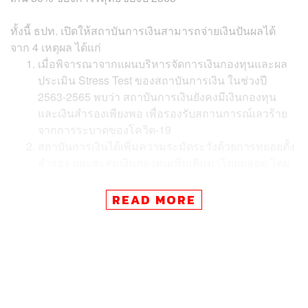
ทั้งนี้ ธปท. เปิดให้สถาบันการเงินสามารถจ่ายเงินปันผลได้
จาก 4 เหตุผล ได้แก่
เมื่อพิจารณาจากแผนบริหารจัดการเงินกองทุนและผล
ประเมิน Stress Test ของสถาบันการเงิน ในช่วงปี
2563-2565 พบว่า สถาบันการเงินยังคงมีเงินกองทุน
และเงินสำรองเพียงพอ เพื่อรองรับสถานการณ์เลวร้าย
จากการระบาดของโควิด-19
สถาบันการเงินได้เพิ่มความระมัดระวังด้วยการทยอยตั้ง
สำรอง และสะสมเงินกองทุนเพิ่มเติมมาโดยตลอด โดย
อัตราส่วนเงินกองทุนต่อสินทรัพย์เสี่ยง (BIS Ratio) ที่
19.85% ณ ไตรมาส 3/63 และระบบธนาคารพาณิชย์มี
READ MORE
อัตราการกันเงินสำรองถึง 1.5 เท่าของสินเชื่อด้อย
คุณภาพ (NPL Coverage Ratio อยู่ที่ 150%)
ช่วยรักษาเสถียรภาพของระบบสถาบันการเงิน ไว้
รองรับความไม่แน่นอนสูงในระยะข้างหน้า
การจ่ายปันผลบางส่วนยังสอดคล้องกับแนวทางของผู้
กำกับดูแลสถาบันการเงินต่างประเทศหลายแห่ง เช่น