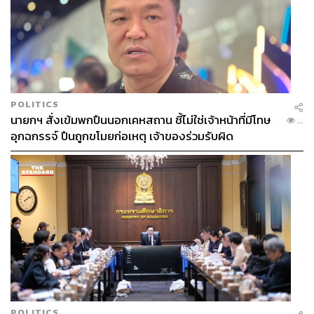
POLITICS
นายกฯ สั่งเข้มพกปืนนอกเคหสถาน ชี้ไม่ใช่เจ้าหน้าที่มีโทษ
...
อุกฉกรรจ์ ปืนถูกขโมยก่อเหตุ เจ้าของร่วมรับผิด
POLITICS