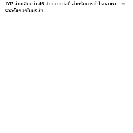
JYP จ่ายเงินกว่า 46 ล้านบาทต่อปี สำหรับการทำโรงอาหา
...
รออร์แกนิกในบริษัท
News
Wealth
Pop
Podcast
Video
Now
Opinion
Careers
Events
Privacy
About
Contact
Policy
FOR
ADVERTISING
MEMBERSHIP