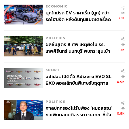
แห่งประเทศไทย
ECONOMIC
ยุคใหม่รถ EV ราคาเริ่ม (ถูก) กว่า
2.1K
รถไฮบริด หลังต้นทุนแบตเตอรี่ลด
ลง - จีนแห่บุกตลาดเกิดใหม่
พิสูจน์อักษร: ภาวิกา ขันติศรีสกุล
POLITICS
ผลชันสูตร 8 ศพ เหตุยิงใน รร.
สามารถติดตาม THE STANDARD WEALTH
1.3K
เทพศิรินทร์ นนทบุรี พบกระสุนเข้า
ผ่านแอปพลิเคชันต่างๆ ที่คุณสะดวกหรือใช้งานอยู่แล้วได้เลย
จุดสำคัญ ‘ศีรษะ-หน้าอก’ ครูถูกยิง
4 นัด จากระยะไกล
SPORT
adidas เปิดตัว Adizero EVO SL
0.9K
EXO คอลเล็กชันพิเศษรับฤดูกาล
TAGS:
พระราชพิธีบรมราชาภิเษก
EURion
College Football
ธนาคารแห่งประเทศไทย
ธนบัตรที่ระลึก
POLITICS
ศาลปกครองไม่รับฟ้อง ‘หมอสรณ’
0.9K
ขอเพิกถอนมติสรรหา กสทช. ชี้ยัง
ไม่ใช่ผู้เดือดร้อนเสียหาย