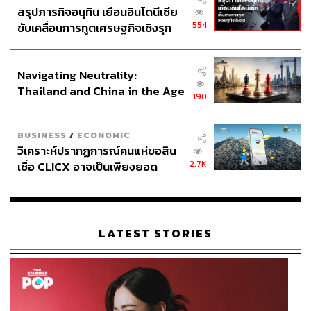
สรุปภารกิจอนุทิน เยือนอินโดนีเซีย
554
ขับเคลื่อนการทูตเศรษฐกิจเชิงรุก
ประกาศหุ้นส่วนยุทธศาสตร์ไทย –
อินโดนีเซีย
Navigating Neutrality:
Thailand and China in the Age
190
of a New Global Order
BUSINESS
/
ECONOMIC
วิเคราะห์ปรากฏการณ์คนแห่ขอสิน
2.7K
เชื่อ CLICX อาจเป็นเพียงยอด
ภูเขาน้ำแข็ง ของปัญหาหนี้ครัว
เรือนไทยที่ถูกซุกไว้
LATEST STORIES