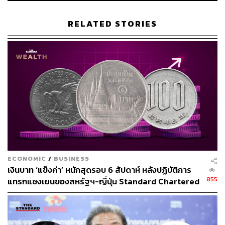
ธนบัตรทุกฉบับที่ออกโดย ธปท. สามารถใช้ชำระหนี้ได้ตาม
RELATED STORIES
กฎหมาย จึงสามารถใช้ธนบัตรที่ระลึกทำธุรกรรมต่างๆ ใน
ประเทศได้เหมือนธนบัตรทั่วไป รวมถึงการแลกเปลี่ยนเป็นเงิน
ตราต่างประเทศด้วย โดยในช่วงแรกร้านค้ารวมถึงผู้ให้
บริการแลกเปลี่ยนเงินอาจยังไม่คุ้นเคย เนื่องจากเป็นธนบัตร
รูปแบบใหม่ แต่ต่อมาก็มีการประกาศว่ารับชำระด้วยธนบัตรที่
ระลึกดังกล่าวแล้ว
สำหรับการแลกเปลี่ยนธนบัตรเงินบาทในต่างประเทศนั้น เงิน
บาทไม่ใช่สกุลเงินสากล ไม่ได้มีการใช้อย่างแพร่หลายในต่าง
ประเทศอยู่แล้ว ธนาคารหรือผู้ให้บริการแลกเปลี่ยนเงินใน
ต่างประเทศอาจจะรับหรือไม่รับแลกธนบัตรใดๆ ก็ได้ ไม่เกี่ยว
ECONOMIC
/
BUSINESS
กับการมีหรือไม่มี EURion แต่ขึ้นอยู่กับว่ามีความต้องการทั้ง
เงินบาท ‘แข็งค่า’ หนักสุดรอบ 6 สัปดาห์ หลังปฏิบัติการ
ด้านซื้อและขายจากลูกค้ามากพอที่จะเกิดธุรกรรมแลก
855
แทรกแซงเยนของสหรัฐฯ-ญี่ปุ่น Standard Chartered
เปลี่ยนเงิน
เปิดเป้าสิ้นปีนี้จ่อแข็งต่อแตะ 32.50 บาทต่อดอลลาร์
ธนบัตรที่ระลึกใหม่มีเงินทุนสำรองฯ หนุนหลังครบถ้วน