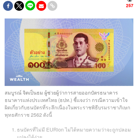
257
สมบูรณ์ จิตเป็นธม ผู้ช่วยผู้ว่าการสายออกบัตรธนาคาร
ธนาคารแห่งประเทศไทย (ธปท.) ชี้แจงว่า กรณีความเข้าใจ
ผิดเกี่ยวกับธนบัตรที่ระลึกเนื่องในพระราชพิธีบรมราชาภิเษก
พุทธศักราช 2562 ดังนี้
ธนบัตรที่ไม่มี EURion ไม่ได้หมายความว่าจะถูกปลอม
แปลงได้ง่าย