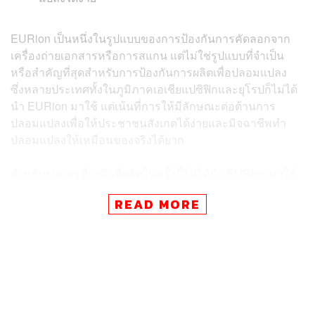
EURion เป็นหนึ่งในรูปแบบของการป้องกันการคัดลอกจาก
เครื่องถ่ายเอกสารหรือการสแกน แต่ไม่ใช่รูปแบบที่จำเป็น
หรือสำคัญที่สุดสำหรับการป้องกันการผลิตเพื่อปลอมแปลง
ซึ่งหลายประเทศทั้งในภูมิภาคเอเชียแปซิฟิกและยุโรปก็ไม่ได้
นำ EURion มาใช้ แต่เน้นที่การให้มีลักษณะต่อต้านการ
ปลอมแปลงเพื่อให้ประชาชนสังเกตได้ง่ายและมิจฉาชีพทำ
ปลอมแปลงให้เหมือนของจริงได้ยาก
สำหรับธนบัตรที่ระลึกที่ผลิตในครั้งนี้ไม่ได้นำ EURion มาใช้
เช่นเดียวกับธนบัตรที่ระลึกส่วนใหญ่ในอดีต แต่มีลักษณะต่อ
READ MORE
ต้านการปลอมแปลงในหลายจุด และยังคงนำเทคโนโลยีต่อ
ต้านการปลอมแปลงตามมาตรฐานขั้นสูงมาใช้เหมือนธนบัตร
หมุนเวียนและธนบัตรที่ระลึกทุกรุ่นที่ผ่านมา
ทั้งนี้ หากมีการปลอมธนบัตรโดยการสแกนและพิมพ์ขึ้นมา
กระดาษและหมึกที่ใช้ ตลอดจนลายน้ำนั้นจะไม่มีทางทำให้
เหมือนธนบัตรจริงได้ ประชาชนสามารถสังเกตความแตก