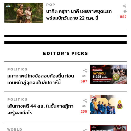
POP
นาคี๓ ครุฑา นาคี เผยภาพชุดแรก
887
พร้อมปักวันฉาย 22 ต.ค. นี้
257
ABOUT THE AUTHOR
ชุตินันท์ สงวนประสิทธิ์
EDITOR'S PICKS
Content Creator สำนักข่าว THE
STANDARD
POLITICS
มหากาพย์โกงข้อสอบท้องถิ่น ก่อน
597
เดินหน้าสู่จุดจบในสัปดาห์นี้
POLITICS
เส้นทางคดี 44 สส. ในชั้นศาลฎีกา
236
จะรู้ผลเมื่อไร
WORLD