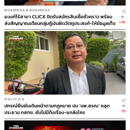
บริการในระบบเศรษฐกิจ (รวมทั้งเก็บเป็นเงินออมหรือเก็บเป็น
ที่ระลึก) ปริมาณธนบัตรที่หมุนเวียนในระบบถูกกำหนดด้วย
BUSINESS
/
BUSINESS
ความต้องการของประชาชนและธุรกิจเป็นสำคัญ เช่น ช่วง
แบงก์ไร้สาขา CLICX ปิดรับสมัครสินเชื่อชั่วคราว พร้อม
เทศกาลปีใหม่และสงกรานต์ที่ประชาชนมีความต้องการจับ
1.4K
ส่งสัญญาณเตือนกลุ่มกู้เงินผิดวัตถุประสงค์-ให้ข้อมูลเท็จ
จ่ายใช้เงินสดมาก ธปท. ก็ต้องออกใช้ธนบัตรมากขึ้น และเมื่อ
เตรียมดำเนินคดีเด็ดขาด
เทศกาลผ่านไป ความต้องการเงินสดของประชาชนลดลง
ธปท. ก็ถอนเงินสดออกจากระบบ โดยสรุป ธปท. ไม่สามารถ
เพิ่มปริมาณธนบัตรออกใช้ได้ หากประชาชนและธุรกิจไม่มี
ความต้องการเบิกถอนเงินสดจากธนาคารพาณิชย์
ส่วนการทำ QE ในต่างประเทศนั้น เป็นการอัดฉีดสภาพคล่อง
ของธนาคารกลางเข้าสู่ระบบเศรษฐกิจผ่านบัญชีของสถาบัน
การเงิน ไม่เกี่ยวข้องกับการนำธนบัตรออกใช้แต่อย่างใด
จำนวนธนบัตรที่ระลึกที่ออกมาเพื่อเก็บสะสมมีจำนวนที่
POLITICS
ปกรณ์ยืนยันเดินหน้าตามกฎหมาย ปม ‘นพ.สรณ’ หลุด
น้อยมากเมื่อเทียบกับธนบัตรหมุนเวียนปกติจึงบรรจุในตู้
115
ประธาน กสทช. ยันไม่มีดึงเรื่อง-แกล้งใคร
ATM ด้วย เพื่อให้ประชาชนเข้าถึงได้ง่าย