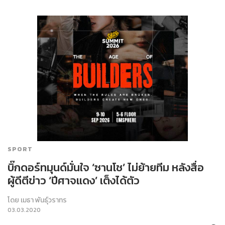
SPORT
บิ๊กดอร์ทมุนด์มั่นใจ ‘ซานโช’ ไม่ย้ายทีม หลังสื่อ
ผู้ดีตีข่าว ‘ปีศาจแดง’ เต็งได้ตัว
โดย
เมธา พันธุ์วราทร
03.03.2020