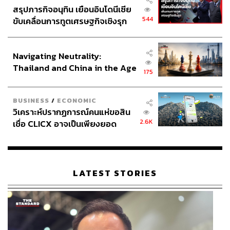
สรุปภารกิจอนุทิน เยือนอินโดนีเซีย
544
ขับเคลื่อนการทูตเศรษฐกิจเชิงรุก
ประกาศหุ้นส่วนยุทธศาสตร์ไทย –
อินโดนีเซีย
Navigating Neutrality:
Thailand and China in the Age
175
of a New Global Order
BUSINESS
/
ECONOMIC
วิเคราะห์ปรากฏการณ์คนแห่ขอสิน
2.6K
เชื่อ CLICX อาจเป็นเพียงยอด
ภูเขาน้ำแข็ง ของปัญหาหนี้ครัว
เรือนไทยที่ถูกซุกไว้
LATEST STORIES