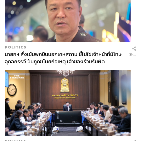
POLITICS
นายกฯ สั่งเข้มพกปืนนอกเคหสถาน ชี้ไม่ใช่เจ้าหน้าที่มีโทษ
...
อุกฉกรรจ์ ปืนถูกขโมยก่อเหตุ เจ้าของร่วมรับผิด
POLITICS