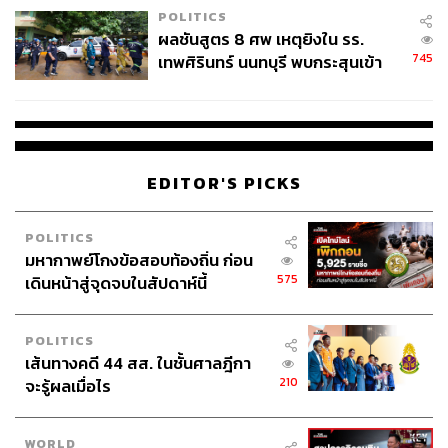
POLITICS
ผลชันสูตร 8 ศพ เหตุยิงใน รร.
745
เทพศิรินทร์ นนทบุรี พบกระสุนเข้า
จุดสำคัญ ‘ศีรษะ-หน้าอก’ ครูถูกยิง
4 นัด จากระยะไกล
EDITOR'S PICKS
POLITICS
มหากาพย์โกงข้อสอบท้องถิ่น ก่อน
575
เดินหน้าสู่จุดจบในสัปดาห์นี้
POLITICS
เส้นทางคดี 44 สส. ในชั้นศาลฎีกา
210
จะรู้ผลเมื่อไร
WORLD