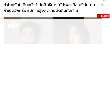
ทำไมทรัมป์เดินหน้าจำกัดสิทธิการได้สัญชาติอเมริกันโดย
...
กำเนิดอีกครั้ง แม้ศาลสูงสุดเคยตัดสินคัดค้าน
ENTERTAINMENT
เก้า นพเก้า และ พาย รินรดา เตรียมร่วมงานกันใน ‘รสกาล
...
Enchanted Taste In Time’