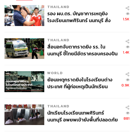
THAILAND
รอง ผบ.ตร. บัญชาการเหตุยิง
1.5K
โรงเรียนเทพศิรินทร์ นนทบุรี สั่ง
ค้นหา 2 รอบยืนยันไร้คนติดค้าง พบ
ศพปู่-ย่าที่บ้านพักผู้ก่อเหตุ
THAILAND
สื่อนอกจับตากราดยิง รร. ใน
1.4K
นนทบุรี ชี้ไทยมีอัตราครอบครองปืน
สูงในระดับต้นของภูมิภาค
WORLD
ย้อนเหตุกราดยิงในโรงเรียนต่าง
0.9K
ประเทศ ที่ผู้ก่อเหตุเป็นนักเรียน
THAILAND
นักเรียนโรงเรียนเทพศิรินทร์
881
นนทบุรี อพยพเข้ายังพื้นที่ปลอดภัย
ชั่วคราว หลังเหตุใช้อาวุธปืนภายใน
โรงเรียนคลี่คลาย