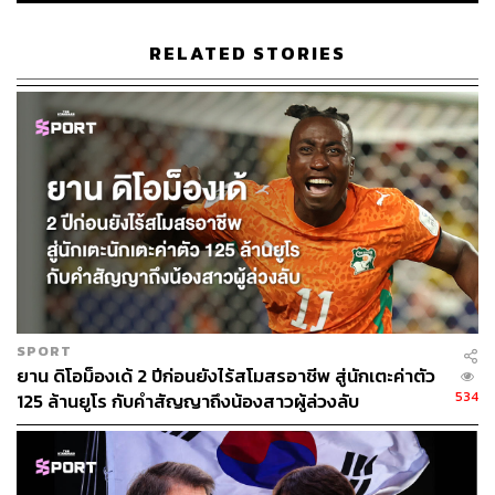
เรื่องกีฬาให้คนนำไปปรับใช้ในชีวิต ซึ่งจะ
ทำให้ได้รับแรงบันดาลใจจากกีฬาที่คุณชื่น
ชอบ ในคอลัมน์ ‘Goal of Life’
RELATED STORIES
SPORT
ยาน ดิโอม็องเด้ 2 ปีก่อนยังไร้สโมสรอาชีพ สู่นักเตะค่าตัว
534
125 ล้านยูโร กับคำสัญญาถึงน้องสาวผู้ล่วงลับ