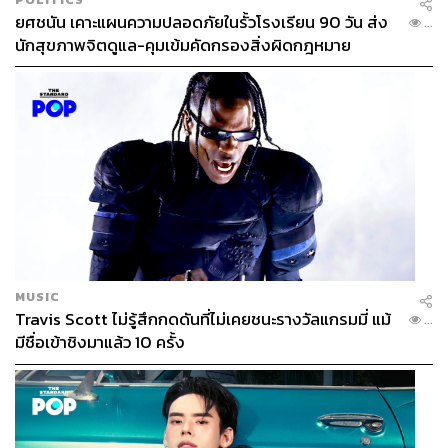
ยศชนัน เคาะแผนความปลอดภัยในรั้วโรงเรียน 90 วัน ส่ง
...
นักสุขภาพจิตดูแล-คุมเข้มคัดกรองสิ่งผิดกฎหมาย
MUSIC
Travis Scott ไม่รู้สึกกดดันที่ไม่เคยชนะรางวัลแกรมมี่ แม้
...
มีชื่อเข้าชิงมาแล้ว 10 ครั้ง