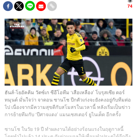
74
ฮันส์-โยอัคคิม วัตซ์เก ซีอีโอทีม ‘เสือเหลือง’ โบรุสเซีย ดอร์
ทมุนด์ มั่นใจว่า จาดอน ซานโช ปีกตัวเก่งจะยังคงอยู่กับทีมต่อ
ไป เนื่องจากมีความสุขดีกับสโมสรในเวลานี้ หลังเริ่มเป็นข่าว
การย้ายทีมกับ ‘ปีศาจแดง’ แมนเชสเตอร์ ยูไนเต็ด อีกครั้ง
ซานโช ในวัย 19 ปี ทำผลงานได้อย่างร้อนแรงในฤดูกาลนี้
โดยทำไปแล้ว 14 ประตู กับผ่านบอลให้เพื่อนทำประตูได้อีกถึง