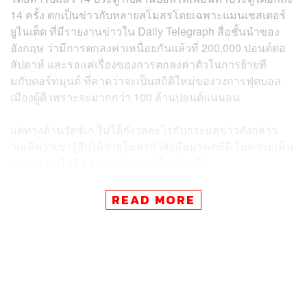
14 ครั้ง ตกเป็นข่าวกับหลายสโมสรโดยเฉพาะแมนเชสเตอร์
ยูไนเต็ด ที่มีรายงานข่าวใน Daily Telegraph สื่อชั้นนำของ
อังกฤษ ว่ามีการตกลงค่าเหนื่อยกันแล้วที่ 200,000 ปอนด์ต่อ
สัปดาห์ และรอแค่เรื่องของการตกลงค่าตัวในการย้ายที
มกับดอร์ทมุนด์ ที่คาดว่าจะเป็นสถิติใหม่ของวงการฟุตบอล
เมืองผู้ดี เพราะจะมากกว่า 100 ล้านปอนด์แน่นอน
แต่ทางด้านวัตซ์เก ไม่ได้กังวลอะไรกับกระแสข่าวดังกล่าว
“ผมคิดว่าเขารู้สึกได้ว่าสโมสรกำลังมีอนาคตที่ดี ในความเห็น
ของผม ผมไม่คิดว่าเขาต้องการที่จะย้ายทีม
“เรามีความสัมพันธ์ที่ดีอย่างมากระหว่างเรากับเขา และเอ
READ MORE
เจนต์ของเขา มันไม่ได้เกี่ยวอะไรกับเรื่องเงิน สำหรับเรามันจะ
ดีที่สุดถ้าเขายังอยู่ที่โบรุสเซีย ดอร์ทมุนด์ เรามีเงินมากพอ เรา
ต้องการแชมป์ ผมคิดว่าทีมชุดนี้จะมีอนาคตที่ดีมากกว่า ถ้า
เขาจะอยู่กับเราต่อไป”
อ้างอิง: