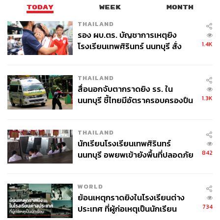
จัดการประชุมนักธุรกิจชาวจีน ครั้งที่ 16 ณ ศูนย์การประชุม
TODAY
WEEK
MONTH
แห่งชาติสิริกิติ์ โดยจะมีนักธุรกิจจีนทั้งที่ลงทุนในประเทศไทย
และลงทุนในประเทศอื่นๆ เดินทางมาร่วมประชุมมากกว่า
THAILAND
รอง ผบ.ตร. บัญชาการเหตุยิง
4,000 คน” นฤตม์กล่าว
1.4K
โรงเรียนเทพศิรินทร์ นนทบุรี สั่ง
ค้นหา 2 รอบยืนยันไร้คนติดค้าง พบ
ยุบสภา! ไม่ทำให้นักลงทุนชะลอแผน
ศพปู่-ย่าที่บ้านพักผู้ก่อเหตุ
THAILAND
นฤตม์กล่าวอีกว่า หลังจากที่ พล.อ. ประยุทธ์ จันทร์โอชา
สื่อนอกจับตากราดยิง รร. ใน
นายกรัฐมนตรี ประกาศยุบสภาไปเมื่อช่วงเวลา 15.00 น. วันที่
1.3K
นนทบุรี ชี้ไทยมีอัตราครอบครองปืน
20 มีนาคม 2566 นั้น มั่นใจว่าสถานการณ์การเมืองของไทย
สูงในระดับต้นของภูมิภาค
ในครั้งนี้ไม่ได้มีผลต่อการตัดสินใจลงทุนของนักลงทุน
เนื่องจากนักลงทุนส่วนใหญ่ได้ติดตามเรื่องการเมือง และรับ
THAILAND
นักเรียนโรงเรียนเทพศิรินทร์
ทราบมาโดยตลอดว่าไทยจะมีการเปลี่ยนแปลงรัฐบาลใหม่
842
นนทบุรี อพยพเข้ายังพื้นที่ปลอดภัย
โดยช่วงรัฐบาลรักษาการนี้ ทุกอย่างจะยังคงดำเนินได้ตาม
ชั่วคราว หลังเหตุใช้อาวุธปืนภายใน
ปกติ
โรงเรียนคลี่คลาย
WORLD
ทั้งการอนุมัติโครงการที่ขอรับส่งเสริมไว้ การเดินสายพบนัก
ย้อนเหตุกราดยิงในโรงเรียนต่าง
ลงทุนทั่วประเทศทั้ง 4 ภาค การโรดโชว์ต่างประเทศที่จะมีขึ้น
734
ประเทศ ที่ผู้ก่อเหตุเป็นนักเรียน
ช่วงต้นเดือนเมษายน 2566 ที่ประเทศจีน การทำโปรโมชัน