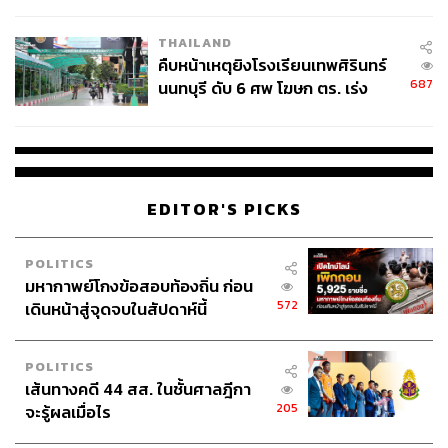
รวมถึงการจัดกิจกรรมต่างๆ ทั้งหมด
THAILAND
“การที่ BOI ได้ประกาศนโยบายใหม่เมื่อต้นปี 2566 ที่ผ่านมา
คืบหน้าเหตุยิงโรงเรียนเทพศิรินทร์
687
มันก็ชัดเจนแล้ว นักลงทุนเขารู้นโยบาย และมันไม่ได้มีการ
นนทบุรี ดับ 6 ศพ โฆษก ตร. เร่ง
สอบปมขโมยปืนปู่ก่อเหตุ
เปลี่ยนแปลงแม้จะเปลี่ยนรัฐบาลใหม่ นักลงทุนเขารับรู้ว่าเรา
จะมีการยุบสภาและเลือกตั้งใหม่ แบบนี้เขายิ่งรีบยื่นขอรับส่ง
เสริม เพราะการลงทุนมันรอไม่ได้
“จากการที่พบนักลงทุนมาโดยตลอด นักลงทุนเองพอใจกับ
EDITOR'S PICKS
สิทธิประโยชน์ที่ BOI มี นโยบายของไทยมีแต่ปรับให้มี
ประสิทธิภาพให้ดี และสิทธิประโยชน์เพิ่มขึ้น สิ่งนี้จะใช้เป็น
POLITICS
กลไกเพื่อพัฒนาเศรษฐกิจ นอกจากนี้นักลงทุนเองไม่ได้
มหากาพย์โกงข้อสอบท้องถิ่น ก่อน
พิจารณาจากแค่สิทธิประโยชน์ของ BOI แต่จะพิจารณาจาก
572
เดินหน้าสู่จุดจบในสัปดาห์นี้
ตลาด โครงสร้างพื้นฐาน Ecosystem และความพร้อมด้าน
พลังงานสะอาด ซึ่งไทยได้เปรียบเพื่อนแทบทุกเรื่อง จึงไม่ใช่
POLITICS
เรื่องกังวลใจว่านักลงทุนจะเปลี่ยนใจเลือกประเทศเพื่อนบ้าน
เส้นทางคดี 44 สส. ในชั้นศาลฎีกา
ลงทุนแทนไทย” นฤตม์กล่าวทิ้งท้าย
205
จะรู้ผลเมื่อไร