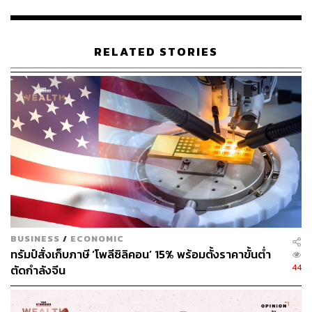
อุตสาหกรรมปิโตรเคมีและเคมีภัณฑ์
อุตสาหกรรมดิจิทัล
อุตสาหกรรมการแพทย์
อุตสาหกรรมการป้องกันประเทศ
RELATED STORIES
อุตสาหกรรมที่สนับสนุนเศรษฐกิจหมุนเวียนโดยตรง
เช่น การผลิตเชื้อเพลิงจากขยะ การบริหารจัดการ
ทรัพยากรน้ำ
ศูนย์กลางธุรกิจระหว่างประเทศ (IBC)
อุตสาหกรรมอื่นๆ ที่ต้องทำงานโดยใช้ทักษะเชี่ยวชาญ
พิเศษในด้านใดด้านหนึ่ง เช่น นักวิจัยในสาขา
อุตสาหกรรมหรือเทคโนโลยีเป้าหมาย หรือผู้เชี่ยวชาญ
ด้านต่างๆ ทั้งเทคโนโลยีปัญญาประดิษฐ์ (AI) ระบบ
ดิจิทัล การเงิน สิ่งแวดล้อม และพลังงาน ผู้เชี่ยวชาญใน
โครงการบ่มเพาะสตาร์ทอัพ รวมทั้งองค์กรส่งเสริมการ
ค้าและการลงทุนจากต่างประเทศ
BUSINESS
/
ECONOMIC
ทรัมป์สั่งเก็บภาษี ‘โพลีซิลิคอน’ 15% พร้อมตั้งราคาขั้นต่ำ
44
ตัดกำลังจีน
เสริมแกร่งดิจิทัลฮับ-ทุ่ม 5 หมื่นล้านบาทดันบิ๊กโปรเจ
กต์