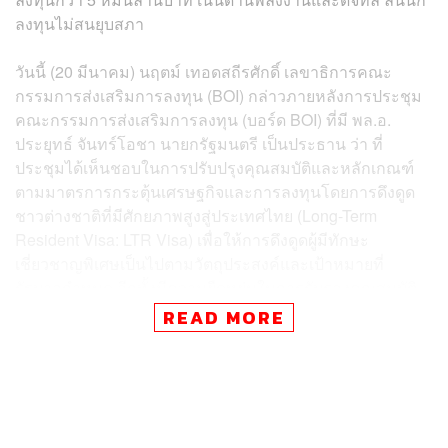
ลงทุนไม่สนยุบสภา
วันนี้ (20 มีนาคม) นฤตม์ เทอดสถีรศักดิ์ เลขาธิการคณะ
กรรมการส่งเสริมการลงทุน (BOI) กล่าวภายหลังการประชุม
คณะกรรมการส่งเสริมการลงทุน (บอร์ด BOI) ที่มี พล.อ.
ประยุทธ์ จันทร์โอชา นายกรัฐมนตรี เป็นประธาน ว่า ที่
ประชุมได้เห็นชอบในการปรับปรุงคุณสมบัติและหลักเกณฑ์
ตามมาตรการกระตุ้นเศรษฐกิจและการลงทุนโดยการดึงดูด
ชาวต่างชาติที่มีศักยภาพสูงสู่ประเทศไทย (Long-Term
Resident Visa: LTR Visa) เพื่อให้การดึงดูดผู้มีทักษะ
เชี่ยวชาญพิเศษเป็นไปตามวัตถุประสงค์และเป้าหมายที่
รัฐบาลกำหนด อีกทั้งมีความยืดหยุ่นในการรับรองคุณสมบัติ
มากขึ้น
READ MORE
บทความที่เกี่ยวข้อง
กูรูแนะกลยุทธ์นักลงทุนในปี 2023 ศึกษาตลาด อย่าหวั่
นไหว และรู้ข้อจำกัดตนเอง