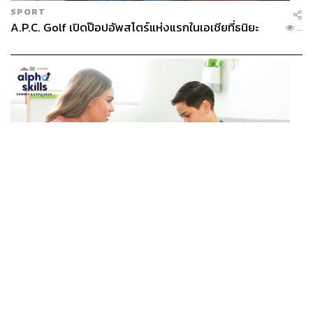
SPORT
A.P.C. Golf เปิดป๊อปอัพสโตร์แห่งแรกในเอเชียที่ธนิยะ
...
ALPHA SKILLS ARTICLE
/
OPINION
วิธีสร้างภูมิคุ้มกันให้เด็กเจนอัลฟ่า ด้วยทักษะล้มแล้วลุก
...