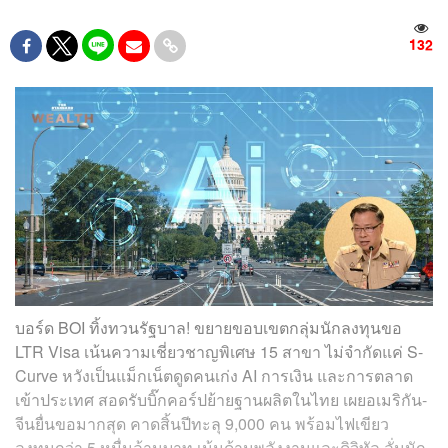
132
บอร์ด BOI ทิ้งทวนรัฐบาล! ขยายขอบเขตกลุ่มนักลงทุนขอ
LTR Visa เน้นความเชี่ยวชาญพิเศษ 15 สาขา ไม่จำกัดแค่ S-
Curve หวังเป็นแม็กเน็ตดูดคนเก่ง AI การเงิน และการตลาด
เข้าประเทศ สอดรับบิ๊กคอร์ปย้ายฐานผลิตในไทย เผยอเมริกัน-
จีนยื่นขอมากสุด คาดสิ้นปีทะลุ 9,000 คน พร้อมไฟเขียว
ลงทุนกว่า 5 หมื่นล้านบาท เน้นด้านพลังงานและดิจิทัล ลั่นนัก