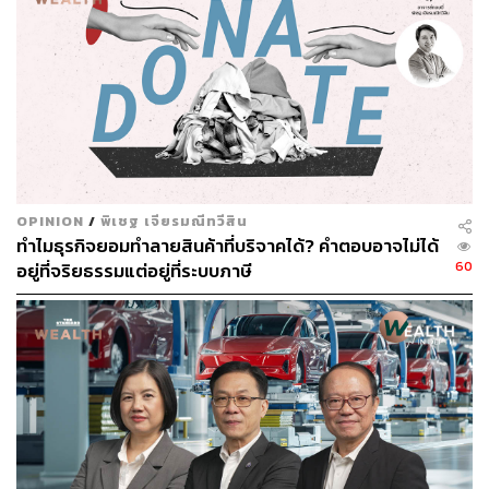
โดยการเพิ่มและปรับปรุงอุตสาหกรรมเป้าหมายของ LTR
Visa ในครั้งนี้ เพื่อให้ครอบคลุมอุตสาหกรรมเป้าหมาย และ
ทักษะความเชี่ยวชาญในสาขาที่มีความสำคัญและประเทศยัง
ขาดแคลน โดยเปิดโอกาสให้ชาวต่างชาติที่มีศักยภาพสูงกลุ่ม
นี้ สามารถได้รับ LTR Visa เพื่อเข้ามาทำงานร่วมกับบุคลากร
ไทย จะเป็นประโยชน์ต่อการถ่ายทอดองค์ความรู้และการ
พัฒนาเศรษฐกิจการลงทุนของไทยได้ในระยะยาว โดย
ปัจจุบันมีชาวต่างชาติมายื่นขอ LTR Visa แล้วกว่า 3,000 ราย
OPINION
/
พิเชฐ เจียรมณีทวีสิน
ส่วนใหญ่เป็นชาวอเมริกัน จีน และยุโรป
ทำไมธุรกิจยอมทำลายสินค้าที่บริจาคได้? คำตอบอาจไม่ได้
60
อยู่ที่จริยธรรมแต่อยู่ที่ระบบภาษี
“ดังนั้นเมื่อขยายขอบเขตไปหลายกลุ่มอุตสาหกรรมที่ไม่จำกัด
แค่ S-Curve จะทำให้เราได้คนเก่งทางด้านการเงิน การตลาด
AI ดิจิทัล จะเป็นแม็กเน็ตใหม่ดึงดูดการลงทุนจากต่างประเทศ
และธุรกิจรายใหญ่โยกย้ายฐานการผลิตมายังประเทศไทย อีก
ทั้งจะช่วยเสริมสร้างศักยภาพในการเป็นดิจิทัลฮับของ
ประเทศไทยด้วย ซึ่งไทยต้องการคนเหล่านี้มาก คาดว่าอีก 6
เดือนนับจากนี้ จะมีผู้มายื่นขอ LTR Visa เพิ่มเป็น 2 เท่า หรือ
สิ้นปี 2566 จะอยู่ที่ 9,000 คน”