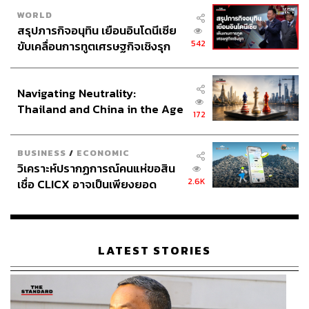
สามารถติดตาม THE STANDARD WEALTH
WORLD
ผ่านแอปพลิเคชันต่างๆ ที่คุณสะดวกหรือใช้งานอยู่แล้วได้เลย
สรุปภารกิจอนุทิน เยือนอินโดนีเซีย
542
ขับเคลื่อนการทูตเศรษฐกิจเชิงรุก
ประกาศหุ้นส่วนยุทธศาสตร์ไทย –
อินโดนีเซีย
Navigating Neutrality:
Thailand and China in the Age
TAGS:
China
BOI
วีซ่าพำนักระยะยาว (LTR Visa)
172
of a New Global Order
นฤตม์ เทอดสถีรศักดิ์
ปัญญาประดิษฐ์ (Artificial intelligence - AI)
USA
BUSINESS
/
ECONOMIC
วิเคราะห์ปรากฏการณ์คนแห่ขอสิน
2.6K
เชื่อ CLICX อาจเป็นเพียงยอด
ภูเขาน้ำแข็ง ของปัญหาหนี้ครัว
เรือนไทยที่ถูกซุกไว้
LATEST STORIES
132