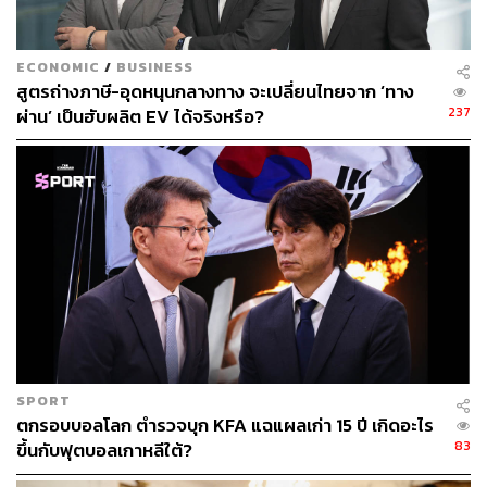
นอกจากนี้ บอร์ดยังอนุมัติส่งเสริมการลงทุนโครงการขนาด
ใหญ่ รวมมูลค่า 56,615 ล้านบาท เช่น โครงการท่าเทียบเรือ
ECONOMIC
/
BUSINESS
ขนถ่ายก๊าซธรรมชาติเหลว (LNG) มูลค่าเงินลงทุน 32,710
สูตรถ่างภาษี-อุดหนุนกลางทาง จะเปลี่ยนไทยจาก ‘ทาง
ล้านบาท และโครงการโรงไฟฟ้าระบบ Cogeneration ซึ่งเป็น
237
ผ่าน’ เป็นฮับผลิต EV ได้จริงหรือ?
โครงการร่วมทุนระหว่างไทยและสิงคโปร์ มูลค่าเงินลงทุน
5,005 ล้านบาท รวมถึงกิจการดาต้าเซ็นเตอร์ขนาดใหญ่ 2
ราย มูลค่าเงินลงทุนรวม 10,371 ล้านบาท โดยหนึ่งในนั้นเป็น
โครงการร่วมทุนระหว่างอังกฤษและสิงคโปร์ที่เน้นความ
ยั่งยืนด้านสิ่งแวดล้อม และจะใช้พลังงานหมุนเวียนเพื่อลด
คาร์บอนฟุตพรินต์
อีกทั้งยังมีโครงการผลิตเหล็กแผ่นรีดเย็นเพื่อใช้เป็นวัตถุดิบใน
การผลิตชิ้นส่วนต่างๆ ในอุตสาหกรรมยานยนต์และเครื่องใช้
ไฟฟ้า โครงการผลิตโลหะทองคำและเงินภายใต้รูปแบบโลหะ
ผสม และโครงการกำจัดของเสียอุตสาหกรรม มูลค่าเงิน
SPORT
ตกรอบบอลโลก ตำรวจบุก KFA แฉแผลเก่า 15 ปี เกิดอะไร
ลงทุนรวมกว่า 8,500 ล้านบาท
83
ขึ้นกับฟุตบอลเกาหลีใต้?
นฤตม์กล่าวว่า การลงทุนระยะนี้ยังพบว่าเอกชนสนใจตั้ง