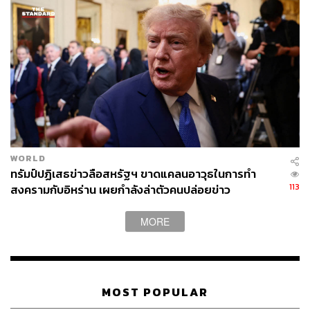
สำนักงานภูมิภาค ดังนั้น BOI จึงร่วมกับกรมสรรพากร กรม
พัฒนาธุรกิจการค้า และธนาคารแห่งประเทศไทย เปิดให้
บริการระบบ HQ Biz Portal ซึ่งเป็นศูนย์รวมข้อมูลที่เกี่ยวข้อง
กับการจัดตั้งสำนักงานภูมิภาค และระบบนัดหมายออนไลน์
รวมทั้งได้จัดตั้งทีมงานร่วมกัน เพื่ออำนวยความสะดวกให้แก่
ผู้ประกอบการที่สนใจจัดตั้งสำนักงานภูมิภาคในประเทศไทย
สำหรับยอดขอรับส่งเสริมการลงทุนกิจการสำนักงานภูมิภาค
ตั้งแต่ปี 2543 มีโครงการที่ได้รับการส่งเสริมกว่า 500
โครงการ รวมมูลค่าการลงทุนกว่า 13,000 ล้านบาท โดย
WORLD
บริษัทสัญชาติญี่ปุ่นมีสัดส่วนโครงการที่ได้รับการส่งเสริม
ทรัมป์ปฏิเสธข่าวลือสหรัฐฯ ขาดแคลนอาวุธในการทำ
สูงสุด 40% รองลงมาได้แก่ สหรัฐอเมริกา สิงคโปร์ และ
113
สงครามกับอิหร่าน เผยกำลังล่าตัวคนปล่อยข่าว
ฮ่องกง โดยอุตสาหกรรมที่ได้รับการส่งเสริม 3 อันดับแรก
ได้แก่ ยานยนต์ เครื่องจักรกลและอุปกรณ์ เครื่องใช้ไฟฟ้าและ
MORE
อิเล็กทรอนิกส์
“ในช่วงวันที่ 3-7 เมษายน 2566 BOI จะเดินทางไปโรดโชว์ที่
ประเทศจีน เพื่อดึงอุตสาหกรรมเป้าหมายที่เข้ามาลงทุนใน
MOST POPULAR
ไทย จากนั้นเดือนมิถุนายน 2566 ประเทศไทยจะเป็นเจ้าภาพ