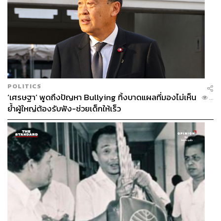
ABOUT THE AUTHOR
เสาวลักษณ์ เขตสูงเนิน
Content Creator THE STANDARD WEALTH
POLITICS
‘เศรษฐา’ พูดถึงปัญหา Bullying ทิ้งบาดแผลที่มองไม่เห็น
...
ย้ำผู้ใหญ่ต้องรับฟัง-ช่วยเด็กให้เร็ว