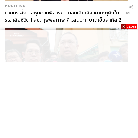
POLITICS
นายกฯ สั่งประชุมด่วนพิจารณามอบเงินเยียวยาเหตุยิงใน
...
รร. เสียชีวิต 1 ลบ. ทุพพลภาพ 7 แสนบาท บาดเจ็บสาหัส 2
แสนบาท บาดเจ็บเล็กน้อย 1 แสนบาท
THAILAND
คืบหน้าเหตุยิงเทพศิรินทร์ นนทบุรี เด็ก 14 เสียชีวิตที่โรง
...
พยาบาล สธ. ยืนยันครูเสียชีวิต 5 ราย เจ็บ 22 ราย