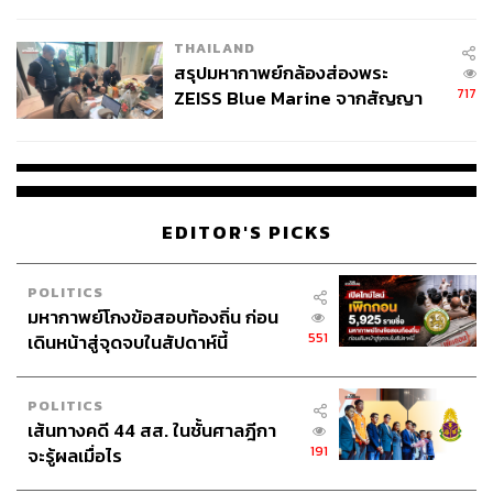
ชั่วคราว หลังเหตุใช้อาวุธปืนภายใน
โรงเรียนคลี่คลาย
THAILAND
สรุปมหากาพย์กล้องส่องพระ
717
ZEISS Blue Marine จากสัญญา
ผลิต 8.3 ล้าน สู่ข้อพิพาท ‘มา
เวลล์ฯ’ ฟ้อง ‘โทน บางแค’ ผิดนัด
จ่ายหนี้-แอบระบุแบรนด์
EDITOR'S PICKS
POLITICS
มหากาพย์โกงข้อสอบท้องถิ่น ก่อน
551
เดินหน้าสู่จุดจบในสัปดาห์นี้
POLITICS
เส้นทางคดี 44 สส. ในชั้นศาลฎีกา
191
จะรู้ผลเมื่อไร