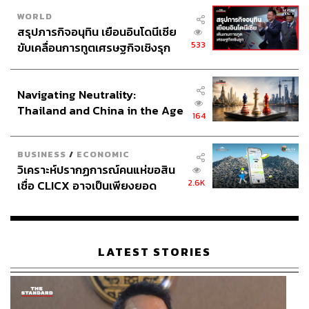
WORLD
สรุปภารกิจอนุทิน เยือนอินโดนีเซีย
533
ขับเคลื่อนการทูตเศรษฐกิจเชิงรุก
ประกาศหุ้นส่วนยุทธศาสตร์ไทย –
อินโดนีเซีย
Navigating Neutrality:
Thailand and China in the Age
164
of a New Global Order
BUSINESS
/
ECONOMIC
วิเคราะห์ปรากฏการณ์คนแห่ขอสิน
2.6K
เชื่อ CLICX อาจเป็นเพียงยอด
ภูเขาน้ำแข็ง ของปัญหาหนี้ครัว
เรือนไทยที่ถูกซุกไว้
LATEST STORIES