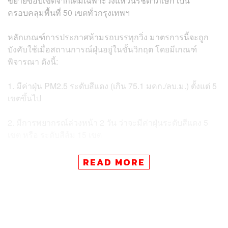
ขยายขอบเขตจากเดิมเฉพาะวงแหวนรัชดาภิเษก เป็น
ครอบคลุมพื้นที่ 50 เขตทั่วกรุงเทพฯ
หลักเกณฑ์การประกาศห้ามรถบรรทุกวิ่ง มาตรการนี้จะถูก
บังคับใช้เมื่อสถานการณ์ฝุ่นอยู่ในขั้นวิกฤต โดยมีเกณฑ์
พิจารณา ดังนี้:
1. มีค่าฝุ่น PM2.5 ระดับสีแดง (เกิน 75.1 มคก./ลบ.ม.) ตั้งแต่ 5
เขตขึ้นไป
2. มีการพยากรณ์ล่วงหน้า 2 วัน ว่าจะมีค่าฝุ่นระดับสีแดง 5
เขต หรือ ระดับสีส้ม 15 เขต
3. อัตราการระบายอากาศ (VR) น้อยกว่า 3,000 ตารางเมตร
READ MORE
ต่อวินาที
เมื่อเข้าเกณฑ์ดังกล่าว กองอำนวยการป้องกันและบรรเทา
สาธารณภัย กทม. จะออกประกาศห้ามรถบรรทุกตั้งแต่ 6 ล้อ
ขึ้นไป (ยกเว้นรถ EV, NGV, EURO 5-6 หรือรถที่อยู่ในบัญชี