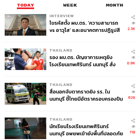
TODAY
WEEK
MONTH
INTERVIEW
ไขรหัสตั้ง ผบ.ตร. ‘ความสามารถ
2.3K
vs อาวุโส’ และอนาคตการปฏิรูปสี
กากี กับ พล.ต.อ. เอก อังสนานนท์
THAILAND
รอง ผบ.ตร. บัญชาการเหตุยิง
0.9K
โรงเรียนเทพศิรินทร์ นนทบุรี สั่ง
ค้นหา 2 รอบยืนยันไร้คนติดค้าง พบ
ศพปู่-ย่าที่บ้านพักผู้ก่อเหตุ
THAILAND
สื่อนอกจับตากราดยิง รร. ใน
826
นนทบุรี ชี้ไทยมีอัตราครอบครองปืน
สูงในระดับต้นของภูมิภาค
THAILAND
นักเรียนโรงเรียนเทพศิรินทร์
718
นนทบุรี อพยพเข้ายังพื้นที่ปลอดภัย