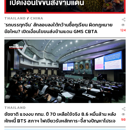
THAILAND
/
CHINA
‘รถบรรทุกจีน’ ลักลอบลงใต้กว้านซื้อทุเรียน ผิดกฎหมาย
124
ข้อไหน? เปิดเงื่อนไขขนส่งข้ามแดน GMS CBTA
THAILAND
ชัชชาติ แจงงบ กทม. ปี 70 เหลือใช้จริง 8.6 หมื่นล้าน หลัง
98
หักหนี้ BTS สภาฯ ไฟเขียวรับหลักการ-จี้สางปัญหาโปรเจ
กต์ล่าช้า