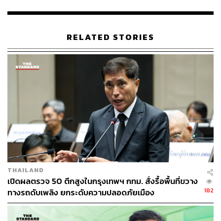
บัญชีสีเขียว (Green List)
กรุงเทพมหานคร
จักกพันธุ์ ผิวงาม
ฝุ่นละออง
มลพิษทางอากาศ
RELATED STORIES
84
ABOUT THE AUTHOR
THE STANDARD TEAM
กองบรรณาธิการ THE STANDARD
THAILAND
เปิดผลตรวจ 50 ตึกสูงในกรุงเทพฯ กทม. สั่งรื้อพื้นที่ขวาง
182
ทางรถดับเพลิง ยกระดับความปลอดภัยเมือง