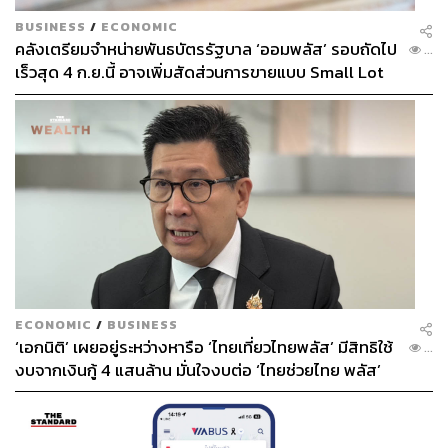
ABOUT THE PHOTOGRAPHER
BUSINESS
/
ECONOMIC
ศวิตา พูลเสถียร
คลังเตรียมจำหน่ายพันธบัตรรัฐบาล ‘ออมพลัส’ รอบถัดไป
...
ช่างภาพข่าว ประจำสำนักข่าว THE
เร็วสุด 4 ก.ย.นี้ อาจเพิ่มสัดส่วนการขายแบบ Small Lot
STANDARD
First มากขึ้น
ECONOMIC
/
BUSINESS
‘เอกนิติ’ เผยอยู่ระหว่างหารือ ‘ไทยเที่ยวไทยพลัส’ มีสิทธิใช้
...
งบจากเงินกู้ 4 แสนล้าน มั่นใจงบต่อ ‘ไทยช่วยไทย พลัส’
เฟส 2 มีเพียงพอ