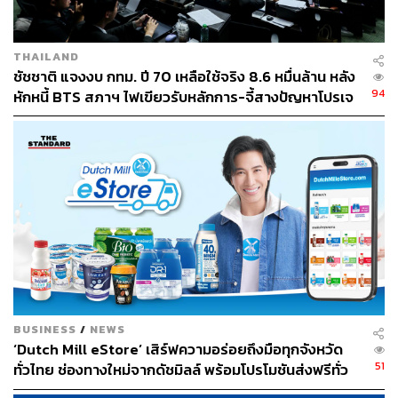
สั่งครั้งนี้เคยตักเตือนแล้ว ไม่ใช่อยู่ดีๆ จะมีคำสั่งเกิดขึ้น จากนี้
ผู้รับผิดชอบจะต้องใช้ช่วงที่หยุดก่อสร้าง หาแผนการปรับปรุง
แก้ไขมาเสนอทาง กทม. เพื่อที่จะได้กลับไปดำเนินงานต่อ แต่
THAILAND
หากยังไม่มีแผนที่เป็นรูปธรรม กทม. อาจจะขยายเวลาต่อไป
ชัชชาติ แจงงบ กทม. ปี 70 เหลือใช้จริง 8.6 หมื่นล้าน หลัง
อีก
94
หักหนี้ BTS สภาฯ ไฟเขียวรับหลักการ-จี้สางปัญหาโปรเจ
กต์ล่าช้า
วิศณุกล่าวว่า หลังจากนี้พื้นที่อื่นๆ ก็จะมีการปฏิบัติมาตรการ
นี้เช่นกัน คือจะต้องตรวจดูความเรียบร้อย อย่าให้เกิดข้อร้อง
เรียน และต้องหาทางแก้ปัญหา ซึ่งทางการไฟฟ้านครหลวง
(กฟน.) ในฐานะหน่วยงานที่เกี่ยวข้อง ได้ช่วยย้ำเตือนให้ผู้รับ
ผิดชอบตรวจความเรียบร้อยในโครงการหลังจากนี้ร่วมด้วย
BUSINESS
/
NEWS
‘Dutch Mill eStore’ เสิร์ฟความอร่อยถึงมือทุกจังหวัด
51
ทั่วไทย ช่องทางใหม่จากดัชมิลล์ พร้อมโปรโมชันส่งฟรีทั่ว
ประเทศ ส่งไว สั่งก่อนเที่ยง ได้ของวันถัดไป ส่งสินค้าแบบ