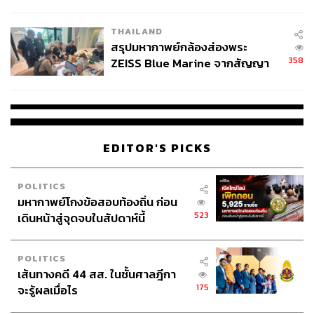
นัยทางการเมือง
อย่างไรก็ตาม วิธีการแก้ปัญหาลักษณะนี้อาจทำให้ต้นทุนของ
ผู้รับผิดชอบงานสูงขึ้น แต่ผลกระทบต่อประชาชนจะน้อยลง
THAILAND
ซึ่งในเรื่องนี้จำเป็นต้องทำ
สรุปมหากาพย์กล้องส่องพระ
358
ZEISS Blue Marine จากสัญญา
ผลิต 8.3 ล้าน สู่ข้อพิพาท ‘มา
เวลล์ฯ’ ฟ้อง ‘โทน บางแค’ ผิดนัด
จ่ายหนี้-แอบระบุแบรนด์
EDITOR'S PICKS
POLITICS
มหากาพย์โกงข้อสอบท้องถิ่น ก่อน
523
เดินหน้าสู่จุดจบในสัปดาห์นี้
POLITICS
เส้นทางคดี 44 สส. ในชั้นศาลฎีกา
175
จะรู้ผลเมื่อไร