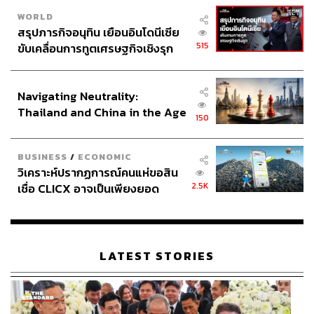
WORLD
สรุปภารกิจอนุทิน เยือนอินโดนีเซีย
515
ขับเคลื่อนการทูตเศรษฐกิจเชิงรุก
ประกาศหุ้นส่วนยุทธศาสตร์ไทย –
อินโดนีเซีย
Navigating Neutrality:
Thailand and China in the Age
150
of a New Global Order
BUSINESS
/
ECONOMIC
วิเคราะห์ปรากฏการณ์คนแห่ขอสิน
2.5K
เชื่อ CLICX อาจเป็นเพียงยอด
ภูเขาน้ำแข็ง ของปัญหาหนี้ครัว
เรือนไทยที่ถูกซุกไว้
LATEST STORIES