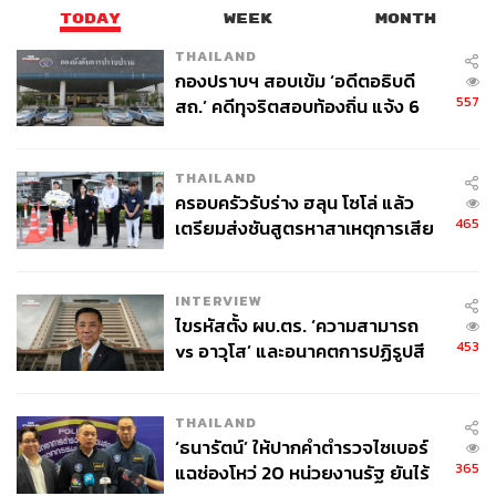
TODAY
WEEK
MONTH
THAILAND
กองปราบฯ สอบเข้ม ‘อดีตอธิบดี
557
สถ.’ คดีทุจริตสอบท้องถิ่น แจ้ง 6
ข้อหาหนัก จ่อชง ป.ป.ช. 12 ส.ค. นี้
THAILAND
ครอบครัวรับร่าง ฮลุน โซโล่ แล้ว
465
เตรียมส่งชันสูตรหาสาเหตุการเสีย
ชีวิต
อย่างไรก็ตาม จากการลงพื้นที่ทำให้เห็นว่าการก่อสร้างทั้ง 3
จุดมีปัญหาที่เห็นได้ชัดเจน คือรอยต่อบนพื้นจากฝาท่อที่ปิดบ่อ
INTERVIEW
ไขรหัสตั้ง ผบ.ตร. ‘ความสามารถ
เก็บสายสื่อสารเรียงต่อกันจำนวนมาก โดยทางแก้ที่ กทม. เคย
453
vs อาวุโส’ และอนาคตการปฏิรูปสี
เสนอให้คือโมเดลจากถนนพระราม 3 ที่ได้ทดลองใช้วิธีการ
กากี กับ พล.ต.อ. เอก อังสนานนท์
ลดจำนวนบ่อให้น้อยลงและทำให้ใหญ่ขึ้น นำสายต่างๆ ใส่
รวมกันในบ่อเดียว ต่อมาคือการปิดรอยต่อโดยเทคอนกรีตให้
THAILAND
เรียบเสมอกับพื้น แต่จะต้องมีฐานเพื่อรองรับน้ำหนักทั้งส่วน
‘ธนารัตน์’ ให้ปากคำตำรวจไซเบอร์
ข้างบนและในบ่อด้วย
365
แฉช่องโหว่ 20 หน่วยงานรัฐ ยันไร้