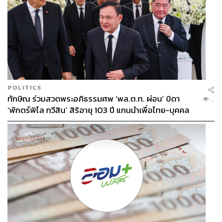
TAGS:
โครงการนำสายไฟฟ้าลงใต้ดิน
กรุงเทพมหานคร
ผู้ว่าฯ กทม.
ผู้ว่าราชการกรุงเทพมหานคร
บริษัทเอกชน
สายไฟฟ้า
POLITICS
ทักษิณ ร่วมสวดพระอภิธรรมศพ ‘พล.ต.ท. ผ่อน’ บิดา
...
‘พักตร์พิไล ทวีสิน’ สิริอายุ 103 ปี แกนนำเพื่อไทย-บุคคล
หลากวงการร่วมอาลัย
156
ABOUT THE AUTHOR
THE STANDARD TEAM
กองบรรณาธิการ THE STANDARD