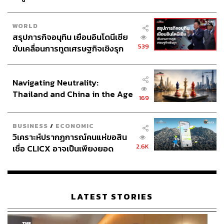
WORLD
สรุปภารกิจอนุทิน เยือนอินโดนีเซีย
539
ขับเคลื่อนการทูตเศรษฐกิจเชิงรุก
ประกาศหุ้นส่วนยุทธศาสตร์ไทย –
อินโดนีเซีย
Navigating Neutrality:
Thailand and China in the Age
169
of a New Global Order
BUSINESS
/
ECONOMIC
วิเคราะห์ปรากฏการณ์คนแห่ขอสิน
2.6K
เชื่อ CLICX อาจเป็นเพียงยอด
ภูเขาน้ำแข็ง ของปัญหาหนี้ครัว
เรือนไทยที่ถูกซุกไว้
LATEST STORIES