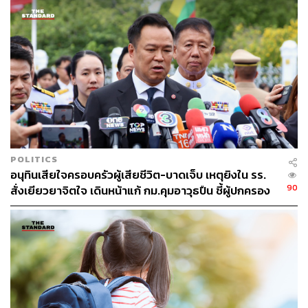
ราชชนนีพันปีหลวง
กระทรวงสาธารณสุข
140
POLITICS
อนุทินเสียใจครอบครัวผู้เสียชีวิต-บาดเจ็บ เหตุยิงใน รร.
90
สั่งเยียวยาจิตใจ เดินหน้าแก้ กม.คุมอาวุธปืน ชี้ผู้ปกครอง
ABOUT THE AUTHOR
ต้องร่วมรับผิดชอบ
THE STANDARD TEAM
กองบรรณาธิการ THE STANDARD