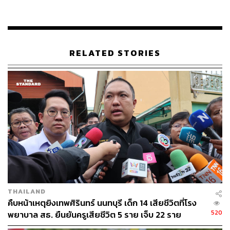
นอกจากบริการทางการแพทย์แล้ว โครงการนี้ยังมุ่งเน้นการ
สร้างเครือข่ายความร่วมมือระหว่างวัดและหน่วยงาน
สาธารณสุข เพื่อพัฒนาสภาพแวดล้อมภายในวัดให้เอื้อต่อ
RELATED STORIES
การมีสุขภาพที่ดี สอดคล้องกับนโยบายของกรุงเทพมหานคร
ที่ต้องการให้ประชาชนทุกกลุ่ม รวมถึงพระสงฆ์ สามารถเข้า
ถึงบริการของรัฐได้อย่างเท่าเทียมและทั่วถึง
ในพิธีดังกล่าวมีผู้บริหารจากสำนักอนามัย สำนักงานเขต
บางกอกใหญ่ สำนักงานหลักประกันสุขภาพแห่งชาติ (สปสช.)
และหน่วยงานภาคีเครือข่ายเข้าร่วมอย่างพร้อมเพรียง เพื่อ
ร่วมผลักดันกลไกการดูแลสุขภาพพระสงฆ์ให้เป็นรูปธรรม
สืบไป
TAGS:
กรุงเทพมหานคร
ธรรมนูญสุขภาพพระสงฆ์แห่งชาติ
THAILAND
สำนักอนามัย
พระสงฆ์
พระภิกษุ
สามเณร
คืบหน้าเหตุยิงเทพศิรินทร์ นนทบุรี เด็ก 14 เสียชีวิตที่โรง
เลิศลักษณ์ ลีลาเรืองแสง
520
พยาบาล สธ. ยืนยันครูเสียชีวิต 5 ราย เจ็บ 22 ราย
สำนักงานพระพุทธศาสนาแห่งชาติ
สมเด็จพระนางเจ้าสิริกิติ์ พระบรมราชินีนาถ พระบรม