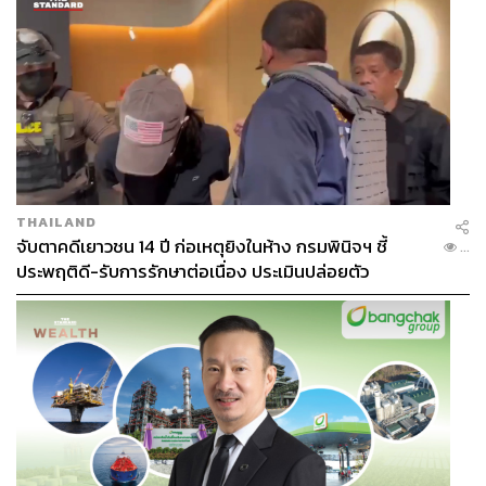
THAILAND
จับตาคดีเยาวชน 14 ปี ก่อเหตุยิงในห้าง กรมพินิจฯ ชี้
...
ประพฤติดี-รับการรักษาต่อเนื่อง ประเมินปล่อยตัว