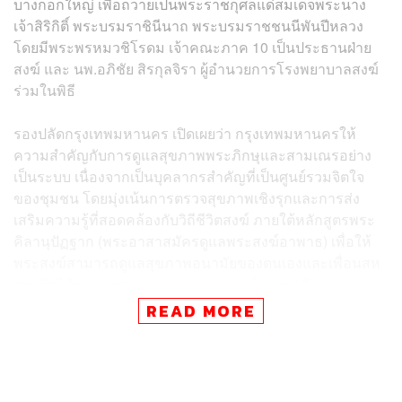
บางกอกใหญ่ เพื่อถวายเป็นพระราชกุศลแด่สมเด็จพระนาง
เจ้าสิริกิติ์ พระบรมราชินีนาถ พระบรมราชชนนีพันปีหลวง
โดยมีพระพรหมวชิโรดม เจ้าคณะภาค 10 เป็นประธานฝ่าย
สงฆ์ และ นพ.อภิชัย สิรกุลจิรา ผู้อำนวยการโรงพยาบาลสงฆ์
ร่วมในพิธี
รองปลัดกรุงเทพมหานคร เปิดเผยว่า กรุงเทพมหานครให้
ความสำคัญกับการดูแลสุขภาพพระภิกษุและสามเณรอย่าง
เป็นระบบ เนื่องจากเป็นบุคลากรสำคัญที่เป็นศูนย์รวมจิตใจ
ของชุมชน โดยมุ่งเน้นการตรวจสุขภาพเชิงรุกและการส่ง
เสริมความรู้ที่สอดคล้องกับวิถีชีวิตสงฆ์ ภายใต้หลักสูตรพระ
คิลานุปัฏฐาก (พระอาสาสมัครดูแลพระสงฆ์อาพาธ) เพื่อให้
พระสงฆ์สามารถดูแลสุขภาพอนามัยของตนเองและเพื่อนสห
ธรรมิกได้ตามธรรมนูญสุขภาพพระสงฆ์แห่งชาติ
READ MORE
ปัจจุบัน กรุงเทพมหานครได้ดำเนินการอบรมพระคิลานุปัฏ
ฐากไปแล้ว 290 วัด รวม 726 รูป และตั้งเป้าหมายที่จะขยาย
ผลให้ครอบคลุมทั้ง 457 วัดในพื้นที่กรุงเทพมหานคร เพื่อยก
ระดับคุณภาพชีวิตพระสงฆ์ให้สมบูรณ์ทั้งทางกาย จิต ปัญญา