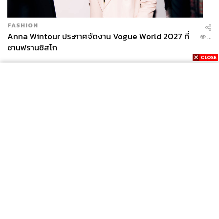
FASHION
Anna Wintour ประกาศจัดงาน Vogue World 2027 ที่
...
ซานฟรานซิสโก
News
Wealth
Pop
Podcast
Video
Now
Opinion
Careers
Events
Privacy
About
Contact
Policy
FOR
ADVERTISING