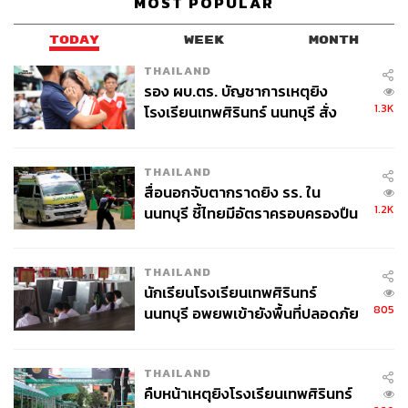
MOST POPULAR
TODAY
WEEK
MONTH
THAILAND
รอง ผบ.ตร. บัญชาการเหตุยิง
1.3K
โรงเรียนเทพศิรินทร์ นนทบุรี สั่ง
ค้นหา 2 รอบยืนยันไร้คนติดค้าง พบ
ศพปู่-ย่าที่บ้านพักผู้ก่อเหตุ
THAILAND
สื่อนอกจับตากราดยิง รร. ใน
1.2K
นนทบุรี ชี้ไทยมีอัตราครอบครองปืน
สูงในระดับต้นของภูมิภาค
THAILAND
นักเรียนโรงเรียนเทพศิรินทร์
805
นนทบุรี อพยพเข้ายังพื้นที่ปลอดภัย
ชั่วคราว หลังเหตุใช้อาวุธปืนภายใน
โรงเรียนคลี่คลาย
THAILAND
คืบหน้าเหตุยิงโรงเรียนเทพศิรินทร์