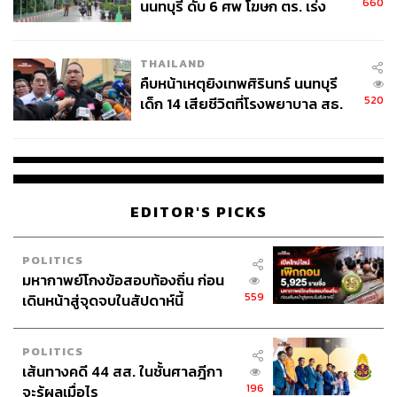
660
นนทบุรี ดับ 6 ศพ โฆษก ตร. เร่ง
สอบปมขโมยปืนปู่ก่อเหตุ
THAILAND
คืบหน้าเหตุยิงเทพศิรินทร์ นนทบุรี
520
เด็ก 14 เสียชีวิตที่โรงพยาบาล สธ.
ยืนยันครูเสียชีวิต 5 ราย เจ็บ 22
ราย
EDITOR'S PICKS
POLITICS
มหากาพย์โกงข้อสอบท้องถิ่น ก่อน
559
เดินหน้าสู่จุดจบในสัปดาห์นี้
POLITICS
เส้นทางคดี 44 สส. ในชั้นศาลฎีกา
196
จะรู้ผลเมื่อไร