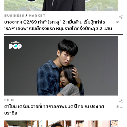
BUSINESS
/
MARKET
บางจากฯ Q2/69 ทำกำไรทะลุ 1.2 หมื่นล้าน เริ่มบุ๊กกำไร
...
‘SAF’ เชิงพาณิชย์ครั้งแรก หนุนรายได้ครึ่งปีทะลุ 3.2 แสน
ล้าน
FILM
ตาโขน เตรียมฉายที่เทศกาลภาพยนตร์ไทย ณ ประเทศ
...
บราซิล