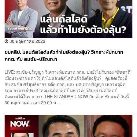
30 พฤษภาคม 2022
ชมคลิป: แลนด์สไลด์แล้วทำไมยังต้องลุ้น? วิเคราะห์บทบาท
กกต. กับ สมชัย-ปริญญา
LIVE: สมชัย-ปริญญา วิเคราะห์บทบาท กกต. ปมยังไม่รับรอง ‘ชัชชาติ’
เมื่อประชาชนคาใจ ทำไมแลนด์สไลด์แล้วยังต้องลุ้น? คุยสดเรื่องนี้
กับ สมชัย ศรีสุทธิยากร อดีต กกต. และ ผศ.ดร.ปริญญา เทวานฤมิต
รกุล อาจารย์ประจำคณะนิติศาสตร์ มหาวิทยาลัยธรรมศาสตร์
ติดตามได้ในรายการ THE STANDARD NOW กับ อ๊อฟ ชัยนนท์ วันนี้
30 พฤษภาคม เวลา 20.00 น....