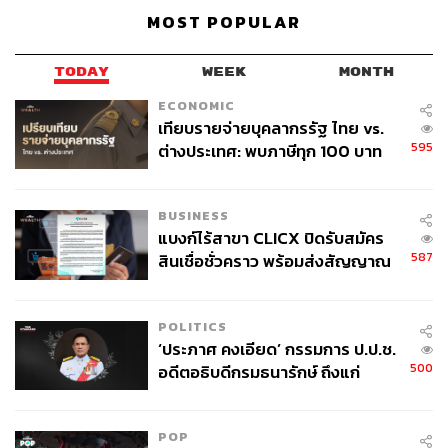
MOST POPULAR
TODAY
WEEK
MONTH
ECONOMIC
เทียบรายจ่ายบุคลากรรัฐ ไทย vs.
595
ต่างประเทศ: พบภาษีทุก 100 บาท
ของคนไทยใช้ไปกับข้าราชการเฉียด
40 บาท
BUSINESS
แบงก์ไร้สาขา CLICX ปิดรับสมัคร
587
สินเชื่อชั่วคราว พร้อมส่งสัญญาณ
เตือนกลุ่มกู้เงินผิดวัตถุประสงค์-ให้
ข้อมูลเท็จ เตรียมดำเนินคดีเด็ดขาด
POLITICS
‘ประภาศ คงเอียด’ กรรมการ ป.ป.ช.
500
อดีตอธิบดีกรมธนารักษ์ ถึงแก่
อนิจกรรม
POP