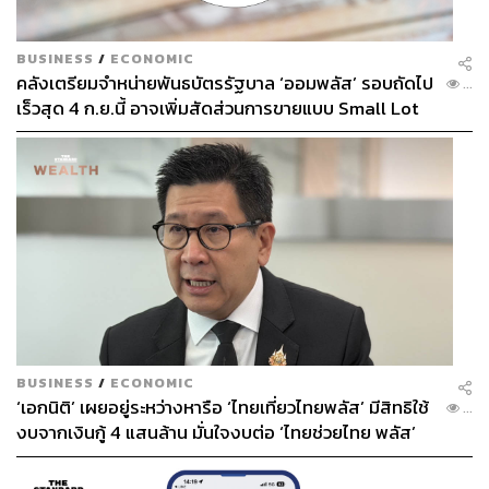
BUSINESS
/
ECONOMIC
คลังเตรียมจำหน่ายพันธบัตรรัฐบาล ‘ออมพลัส’ รอบถัดไป
...
เร็วสุด 4 ก.ย.นี้ อาจเพิ่มสัดส่วนการขายแบบ Small Lot
First มากขึ้น
BUSINESS
/
ECONOMIC
‘เอกนิติ’ เผยอยู่ระหว่างหารือ ‘ไทยเที่ยวไทยพลัส’ มีสิทธิใช้
...
งบจากเงินกู้ 4 แสนล้าน มั่นใจงบต่อ ‘ไทยช่วยไทย พลัส’
เฟส 2 มีเพียงพอ