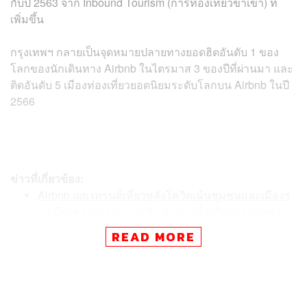
กับปี 2563 จาก Inbound Tourism (การท่องเที่ยวขาเข้า) ที่
เพิ่มขึ้น
กรุงเทพฯ กลายเป็นจุดหมายปลายทางยอดฮิตอันดับ 1 ของ
โลกของนักเดินทาง Airbnb ในไตรมาส 3 ของปีที่ผ่านมา และ
ติดอันดับ 5 เมืองท่องเที่ยวยอดนิยมระดับโลกบน Airbnb ในปี
2566
ข่าวที่เกี่ยวข้อง:
Airbnb เผย เทรนด์เที่ยวหลังโควิดเน้นชุมชนและเมืองร
อง มียอดจองระยะยาวเพิ่ม 2 เท่า เมื่อเทียบก่อนแพร่ระ
บาด
READ MORE
Airbnb ประกาศใช้เทคโนโลยี ‘Anti-Party’ เฝ้าระวังผู้ใช้
งานที่มีความเสี่ยงจัดปาร์ตี้โดยไม่ได้รับอนุญาต
Airbnb ผนึกกำลัง ททท. ดึงดูดคนทำงานทางไกล มา W
ork from Home ที่ประเทศไทย