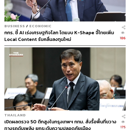
นับเป็นจุดหมายปลายทางยอดนิยมที่นักท่องเที่ยวต่างชาติ
ค้นหามากที่สุด ตามด้วยพัทยา, เชียงใหม่, กระบี่ และภูเก็ต
สำหรับนักท่องเที่ยวต่างชาติที่จะเดินทางเข้ามาในช่วงปีใหม่
BUSINESS
/
ECONOMIC
ไทยนี้ นักท่องเที่ยวจากออสเตรเลียรั้งอันดับ 1 ตามด้วยนัก
กกร. ชี้ AI เร่งเศรษฐกิจโลก โตแบบ K-Shape จี้ไทยเพิ่ม
ท่องเที่ยวจากสหรัฐอเมริกา, สหราชอาณาจักร, เยอรมนี และ
186
Local Content รับคลื่นลงทุนใหม่
ฝรั่งเศส อีกทั้งนักเดินทางต่างชาติที่อยู่ในระยะใกล้มาจาก
สิงคโปร์, เกาหลีใต้, จีน และมาเลเซีย โดยเฉพาะอย่างยิ่งกว่า
20 % ของนักท่องเที่ยวจากจีนที่ค้นหาที่พักในประเทศไทย
สำหรับการท่องเที่ยวในช่วงฤดูใบไม้ผลินี้ ก็มาเยือน
ประเทศไทยเพราะเทศกาลสงกรานต์เช่นกัน
ด้านคนไทยมีความต้องการเดินทางท่องเที่ยวต่างประเทศเพิ่ม
ขึ้น พร้อมออกค้นหาและเปิดประสบการณ์แหล่งท่องเที่ยว
มากขึ้นเช่นกัน โดยจุดหมายปลายทางยอดนิยม 5 อันดับแรก
ของคนไทยบน Airbnb ในปี 2565 ได้แก่ เกาหลีใต้,
สหรัฐอเมริกา, สหราชอาณาจักร, ฝรั่งเศส และญี่ปุ่น โดย
THAILAND
เมืองที่ชาวไทยมีการจองที่พักมากที่สุด ได้แก่ โซล, ลอนดอน,
เปิดผลตรวจ 50 ตึกสูงในกรุงเทพฯ กทม. สั่งรื้อพื้นที่ขวาง
ปารีส, เมลเบิร์น และนิวยอร์ก
175
ทางรถดับเพลิง ยกระดับความปลอดภัยเมือง