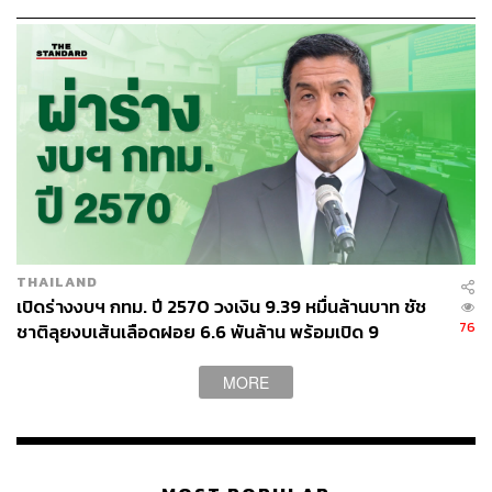
สามารถติดตาม THE STANDARD WEALTH
ผ่านแอปพลิเคชันต่างๆ ที่คุณสะดวกหรือใช้งานอยู่แล้วได้เลย
TAGS:
Airbnb
เศรษฐกิจไทย
กรุงเทพมหานคร
นักท่องเที่ยว
นักท่องเที่ยวจีน
ท่องเที่ยว
กรุงเทพ
THAILAND
เปิดร่างงบฯ กทม. ปี 2570 วงเงิน 9.39 หมื่นล้านบาท ชัช
76
ชาติลุยงบเส้นเลือดฝอย 6.6 พันล้าน พร้อมเปิด 9
ยุทธศาสตร์พัฒนาเมือง
MORE
114