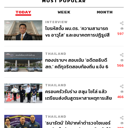
MOST POPULAR
ABOUT THE AUTHOR
TODAY
WEEK
MONTH
THE STANDARD WEALTH
INTERVIEW
สำนักข่าวเศรษฐกิจ ธุรกิจ และการลงทุน โดย
ไขรหัสตั้ง ผบ.ตร. ‘ความสามารถ
ทีมข่าว THE STANDARD
597
vs อาวุโส’ และอนาคตการปฏิรูปสี
กากี กับ พล.ต.อ. เอก อังสนานนท์
THAILAND
กองปราบฯ สอบเข้ม ‘อดีตอธิบดี
566
สถ.’ คดีทุจริตสอบท้องถิ่น แจ้ง 6
ข้อหาหนัก จ่อชง ป.ป.ช. 12 ส.ค. นี้
THAILAND
ครอบครัวรับร่าง ฮลุน โซโล่ แล้ว
466
เตรียมส่งชันสูตรหาสาเหตุการเสีย
ชีวิต
THAILAND
‘ธนารัตน์’ ให้ปากคำตำรวจไซเบอร์