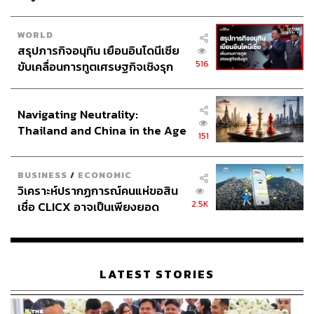
WORLD
สรุปภารกิจอนุทิน เยือนอินโดนีเซีย
516
ขับเคลื่อนการทูตเศรษฐกิจเชิงรุก
ประกาศหุ้นส่วนยุทธศาสตร์ไทย –
อินโดนีเซีย
Navigating Neutrality:
Thailand and China in the Age
151
of a New Global Order
BUSINESS
/
ECONOMIC
วิเคราะห์ปรากฏการณ์คนแห่ขอสิน
2.5K
เชื่อ CLICX อาจเป็นเพียงยอด
ภูเขาน้ำแข็ง ของปัญหาหนี้ครัว
เรือนไทยที่ถูกซุกไว้
LATEST STORIES