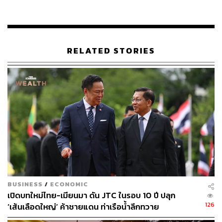
ที่พักมากที่สุดบน Airbnb ในปี 2565 ตามมาด้วยภูเก็ต, พัทยา,
เชียงใหม่ และเกาะสมุย โดยกลุ่มนักเดินทางจาก
สหรัฐอเมริกาจัดอยู่ในอันดับต้นๆ ของนักเดินทาง Airbnb ที่
เข้ามาเยือนประเทศไทยในปี 2565 ตามด้วยสหราช
RELATED STORIES
อาณาจักร ยุโรป และประเทศในเอเชีย-แปซิฟิก ได้แก่
เกาหลีใต้ ออสเตรเลีย และจีน
ที่ผ่านมาจีนถือเป็นกำลังหลักในการท่องเที่ยวของไทย ซึ่งการ
ฟื้นตัวของการเดินทางระหว่างประเทศของจีนตั้งแต่ไตรมาส
4 ปีที่แล้ว มีส่วนสำคัญในการฟื้นตัวของนักท่องเที่ยวต่างชาติ
ในประเทศไทยเป็นอย่างยิ่ง
และยังคงเป็นภาพการเดินทางที่ดีสำหรับประเทศไทยในปีนี้
เพราะภายใน 24 ชั่วโมงหลังรัฐบาลจีนประกาศยกเลิกข้อ
กำหนดการกักตัวขาเข้าเมื่อวันที่ 26 ธันวาคม 2565 ส่งผลให้
BUSINESS
/
ECONOMIC
ประเทศไทยรั้งเบอร์ 1 จุดหมายปลายทางต่างประเทศที่นัก
เปิดบทใหม่ไทย-เมียนมา ดัน JTC ในรอบ 10 ปี ปลุก
เดินทางชาวจีนมีการค้นหามากที่สุดบน Airbnb
126
‘เส้นเลือดใหญ่’ ค้าชายแดน ท่าเรือน้ำลึกทวาย
“ประเทศไทยเป็นตัวเลือกแรกๆ ที่ชาวจีนสนใจ เพราะชื่นชอบ