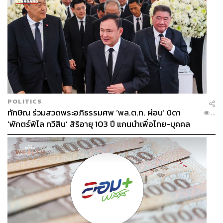
POLITICS
ทักษิณ ร่วมสวดพระอภิธรรมศพ ‘พล.ต.ท. ผ่อน’ บิดา
...
‘พักตร์พิไล ทวีสิน’ สิริอายุ 103 ปี แกนนำเพื่อไทย-บุคคล
หลากวงการร่วมอาลัย