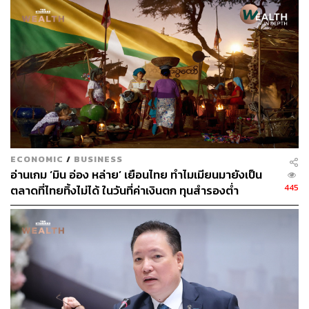
ธรรมชาติ นอกจากนี้ชาวจีนมีความสนใจที่จะเรียนรู้
ภูมิปัญญาชาวบ้าน และกรุงเทพฯ เป็นเป้าหมายอันดับ 1 ของ
คนจีนที่จะออกเดินทางนอกประเทศครั้งแรกอีกด้วย”
เพื่อดึงดูดนักท่องเที่ยวจีน Airbnb จึงร่วมกับการท่องเที่ยวจีน
พัฒนาโปรแกรมส่งเสริมการท่องเที่ยวในไทย และพบว่า
โฮสต์จำนวนมากกว่า 50% เริ่มทำไกด์ไลน์บุ๊กเป็นภาษาจีน
เพื่อรับนักท่องเที่ยวด้วย
ECONOMIC
/
BUSINESS
ขณะเดียวกัน Airbnb พบว่า นักท่องเที่ยวนิยมเดินทางมาไทย
อ่านเกม ‘มิน อ่อง หล่าย’ เยือนไทย ทำไมเมียนมายังเป็น
แบบกลุ่มมากขึ้น โดยเติบโตประมาณ 300% ในปี 2565 เมื่อ
445
ตลาดที่ไทยทิ้งไม่ได้ ในวันที่ค่าเงินตก ทุนสำรองต่ำ
เทียบปีต่อปี นอกจากนี้ในปี 2565 ระยะเวลาการเข้าพักบน
แพลตฟอร์มในประเทศไทยโดยเฉลี่ยอยู่ที่ประมาณ 5 คืน และ
การเข้าพักระยะยาวมากกว่า 28 วัน เพิ่มขึ้นกว่า 3 เท่า
Airbnb ประเมินว่า สงกรานต์ปีนี้การเดินทางจะกลับมาคึกคัก
อีกครั้ง โดยนักเดินทางได้ค้นหาที่พักในช่วงเทศกาล
สงกรานต์เพิ่มขึ้นมากกว่า 310% เมื่อเทียบปีต่อปี กรุงเทพฯ