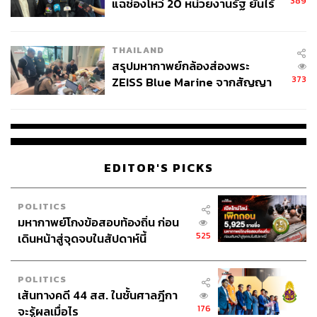
389
แฉช่องโหว่ 20 หน่วยงานรัฐ ยันไร้
นัยทางการเมือง
THAILAND
สรุปมหากาพย์กล้องส่องพระ
373
ZEISS Blue Marine จากสัญญา
ผลิต 8.3 ล้าน สู่ข้อพิพาท ‘มา
เวลล์ฯ’ ฟ้อง ‘โทน บางแค’ ผิดนัด
จ่ายหนี้-แอบระบุแบรนด์
EDITOR'S PICKS
POLITICS
มหากาพย์โกงข้อสอบท้องถิ่น ก่อน
525
เดินหน้าสู่จุดจบในสัปดาห์นี้
POLITICS
เส้นทางคดี 44 สส. ในชั้นศาลฎีกา
176
จะรู้ผลเมื่อไร