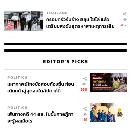
นัยทางการเมือง
THAILAND
ครอบครัวรับร่าง ฮลุน โซโล่ แล้ว
482
เตรียมส่งชันสูตรหาสาเหตุการเสีย
ชีวิต
EDITOR'S PICKS
POLITICS
มหากาพย์โกงข้อสอบท้องถิ่น ก่อน
536
เดินหน้าสู่จุดจบในสัปดาห์นี้
POLITICS
เส้นทางคดี 44 สส. ในชั้นศาลฎีกา
181
จะรู้ผลเมื่อไร