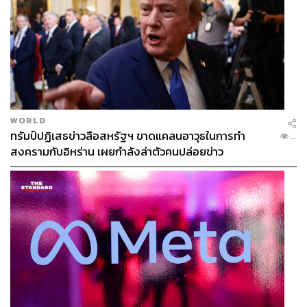
WORLD
ทรัมป์ปฏิเสธข่าวลือสหรัฐฯ ขาดแคลนอาวุธในการทำ
...
สงครามกับอิหร่าน เผยกำลังล่าตัวคนปล่อยข่าว