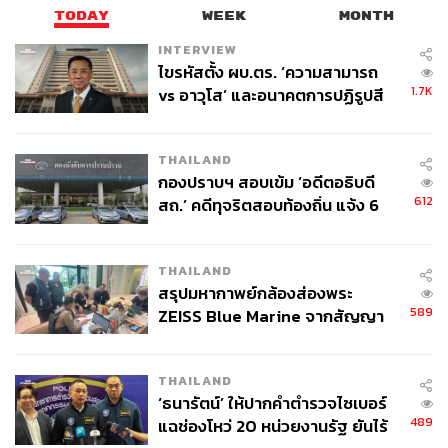
TODAY
WEEK
MONTH
INTERVIEW
ไขรหัสตั้ง ผบ.ตร. ‘ความสามารถ
1.7K
vs อาวุโส’ และอนาคตการปฏิรูปสี
กากี กับ พล.ต.อ. เอก อังสนานนท์
THAILAND
กองปราบฯ สอบเข้ม ‘อดีตอธิบดี
612
สถ.’ คดีทุจริตสอบท้องถิ่น แจ้ง 6
ข้อหาหนัก จ่อชง ป.ป.ช. 12 ส.ค. นี้
THAILAND
สรุปมหากาพย์กล้องส่องพระ
589
ZEISS Blue Marine จากสัญญา
ผลิต 8.3 ล้าน สู่ข้อพิพาท ‘มา
เวลล์ฯ’ ฟ้อง ‘โทน บางแค’ ผิดนัด
THAILAND
จ่ายหนี้-แอบระบุแบรนด์
‘ธนารัตน์’ ให้ปากคำตำรวจไซเบอร์
489
แฉช่องโหว่ 20 หน่วยงานรัฐ ยันไร้