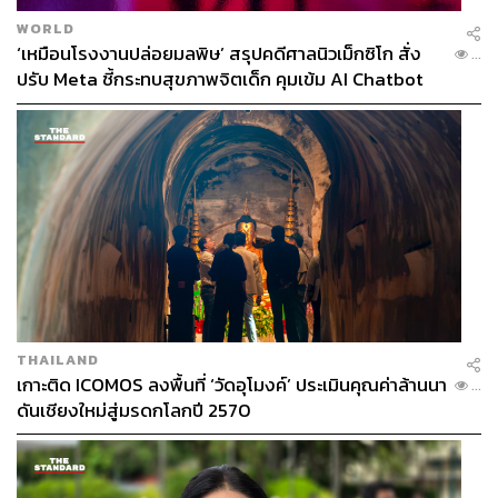
WORLD
‘เหมือนโรงงานปล่อยมลพิษ’ สรุปคดีศาลนิวเม็กซิโก สั่ง
...
ปรับ Meta ชี้กระทบสุขภาพจิตเด็ก คุมเข้ม AI Chatbot
THAILAND
เกาะติด ICOMOS ลงพื้นที่ ‘วัดอุโมงค์’ ประเมินคุณค่าล้านนา
...
ดันเชียงใหม่สู่มรดกโลกปี 2570