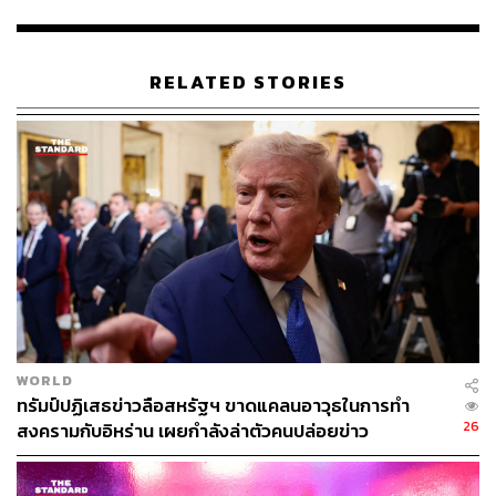
เวลาต่อมา Gensler จะขึ้นเป็นประธานของ ก.ล.ต.สหรัฐฯ
ช่วงเดือนเมษายน ปี 2021
RELATED STORIES
จากข้อมูลยังเผยว่า Gensler ได้รับข้อเสนอจากบริษัท
มากมายเพื่อไปนั่งเป็นที่ปรึกษา ในระหว่างที่เขาทำงานเป็น
อาจารย์ของ MIT
ซึ่งในรายงานของสำนักข่าวดังกล่าวยังชี้ว่า เหตุผลที่
Binance ต้องมีการตั้งบริษัทในสหรัฐฯ แยกเป็น Binance.US
นั้นก็เพื่อให้ Binance ย้ายความเสี่ยงสำหรับการตรวจสอบ
และการไล่บี้ของฝ่ายกำกับดูแลไปยัง Binance.US แทน
อ้างอิง:
https://cointelegraph.com/news/binance-tried-to-hire-
WORLD
gary-gensler-in-2018-for-closer-ties-with-u-s-regulato
ทรัมป์ปฏิเสธข่าวลือสหรัฐฯ ขาดแคลนอาวุธในการทำ
rs-report
26
สงครามกับอิหร่าน เผยกำลังล่าตัวคนปล่อยข่าว
สามารถติดตาม THE STANDARD WEALTH