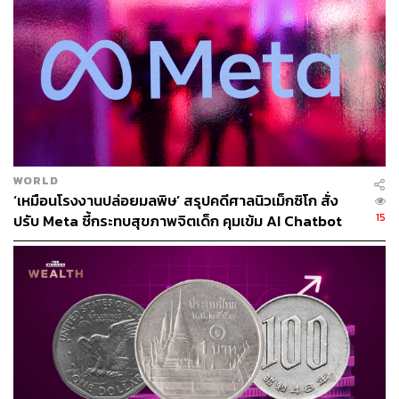
ผ่านแอปพลิเคชันต่างๆ ที่คุณสะดวกหรือใช้งานอยู่แล้วได้เลย
TAGS:
USA
Cryptocurrency
Binance
Changpeng Zhao
คริปโตเคอร์เรนซี
Gary Gensler
WORLD
‘เหมือนโรงงานปล่อยมลพิษ’ สรุปคดีศาลนิวเม็กซิโก สั่ง
15
ปรับ Meta ชี้กระทบสุขภาพจิตเด็ก คุมเข้ม AI Chatbot
49
ABOUT THE AUTHOR