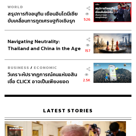
WORLD
สรุปภารกิจอนุทิน เยือนอินโดนีเซีย
526
ขับเคลื่อนการทูตเศรษฐกิจเชิงรุก
ประกาศหุ้นส่วนยุทธศาสตร์ไทย –
อินโดนีเซีย
Navigating Neutrality:
Thailand and China in the Age
157
of a New Global Order
BUSINESS
/
ECONOMIC
วิเคราะห์ปรากฏการณ์คนแห่ขอสิน
2.5K
เชื่อ CLICX อาจเป็นเพียงยอด
ภูเขาน้ำแข็ง ของปัญหาหนี้ครัว
เรือนไทยที่ถูกซุกไว้
LATEST STORIES