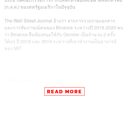
(ก.ล.ต.) ของสหรัฐอเมริกาในปัจจุบัน
The Wall Street Journal อ้างว่า จากการรวบรวมเอกสาร
และการสัมภาษณ์คนของ Binance ระหว่างปี 2018-2020 พบ
ว่า Binance ยื่นข้อเสนอให้กับ Gensler เป็นจำนวน 2 ครั้ง
ได้แก่ ปี 2018 และ 2019 ระหว่างที่เขาทำงานเป็นอาจารย์
ของ MIT
ข่าวที่เกี่ยวข้อง:
เปิดปมน่าสงสัย! ผลัก Binance แพลตฟอร์มเทรดคริปโต
READ MORE
อันดับ 1 ของโลกเผชิญวิกฤตเชื่อมั่น
CZ งานเข้า! วุฒิสมาชิกสหรัฐฯ กดดัน Binance และบริ
ษัทในเครือ ยื่นเอกสารโต้ข้อกล่าวหาฟอกเงิน ขีดเส้นต
าย 16 มี.ค. นี้
มูลค่าเหรียญ ‘BUSD’ รูดต่ำกว่า 3 แสนล้านบาท หลังถู