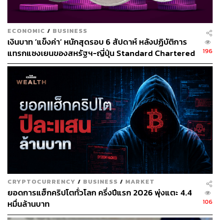
ตฤณ ตารพล
Junior Content Creator ประจำกอง
ECONOMIC
/
BUSINESS
บรรณาธิการข่าว THE STANDARD
WEALTH
เงินบาท ‘แข็งค่า’ หนักสุดรอบ 6 สัปดาห์ หลังปฏิบัติการ
196
แทรกแซงเยนของสหรัฐฯ-ญี่ปุ่น Standard Chartered
เปิดเป้าสิ้นปีนี้จ่อแข็งต่อแตะ 32.50 บาทต่อดอลลาร์
CRYPTOCURRENCY
/
BUSINESS
/
MARKET
ยอดการแฮ็กคริปโตทั่วโลก ครึ่งปีแรก 2026 พุ่งแตะ 4.4
106
หมื่นล้านบาท