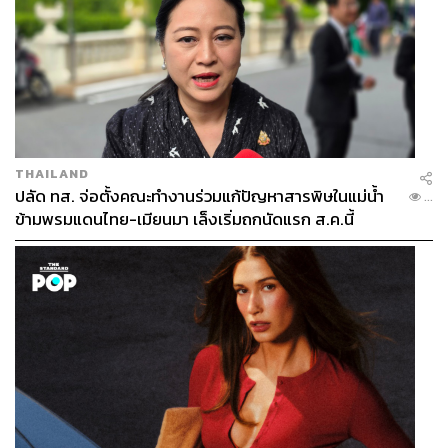
THAILAND
ปลัด ทส. จ่อตั้งคณะทำงานร่วมแก้ปัญหาสารพิษในแม่น้ำ
...
ข้ามพรมแดนไทย-เมียนมา เล็งเริ่มถกนัดแรก ส.ค.นี้