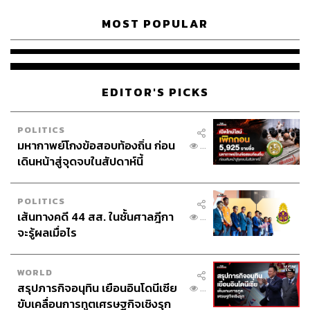
MOST POPULAR
EDITOR'S PICKS
POLITICS
มหากาพย์โกงข้อสอบท้องถิ่น ก่อน
...
เดินหน้าสู่จุดจบในสัปดาห์นี้
POLITICS
เส้นทางคดี 44 สส. ในชั้นศาลฎีกา
...
จะรู้ผลเมื่อไร
WORLD
สรุปภารกิจอนุทิน เยือนอินโดนีเซีย
...
ขับเคลื่อนการทูตเศรษฐกิจเชิงรุก