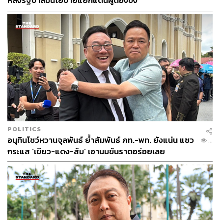
หลังรัฐบาลมีนโยบายแยกแดนผู้ต้องขัง
POLITICS
อนุทินโชว์หวานจุลพันธ์ ย้ำสัมพันธ์ ภท.-พท. ยังแน่น แซว
...
กระแส ‘เขียว-แดง-ส้ม’ เอานมข้นราดอร่อยเลย