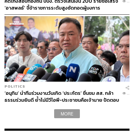
คดีโกงสอบท้องถิ่น ปปง. ตรวจเส้นเงิน 200 รายชื่อเสร็จ
...
‘อาสพลธ์’ จี้ข้าราชการระดับสูงซัดทอดผู้บงการ
POLITICS
‘อนุทิน’ นำทีมร่วมงานวันเกิด ‘ประภัตร’ ชื่นชม สส. กล้า
...
ธรรมร่วมยินดี ย้ำไม่มีวีไอพี-ประชาชนคือเจ้านาย ปัดตอบ
ปมปรับ ครม. เร็วๆ นี้
MORE