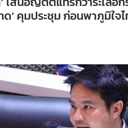
กุล’ เสนอญัตติแทรกวาระเล
ด’ คุมประชุม ก่อนพาภูมิใจไ