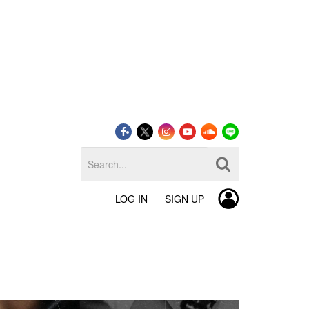
LOG IN
SIGN UP