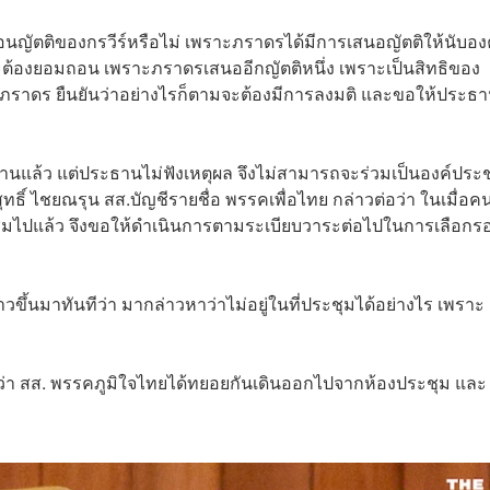
นญัตติของกรวีร์หรือไม่ เพราะภราดรได้มีการเสนอญัตติให้นับอง
จะต้องยอมถอน เพราะภราดรเสนออีกญัตติหนึ่ง เพราะเป็นสิทธิของ
 ส่วนภราดร ยืนยันว่าอย่างไรก็ตามจะต้องมีการลงมติ และขอให้ประธ
านแล้ว แต่ประธานไม่ฟังเหตุผล จึงไม่สามารถจะร่วมเป็นองค์ประช
สุทธิ์ ไชยณรุน สส.บัญชีรายชื่อ พรรคเพื่อไทย กล่าวต่อว่า ในเมื่อ
ุมไปแล้ว จึงขอให้ดำเนินการตามระเบียบวาระต่อไปในการเลือกร
กล่าวขึ้นมาทันทีว่า มากล่าวหาว่าไม่อยู่ในที่ประชุมได้อย่างไร เพราะ
บว่า สส. พรรคภูมิใจไทยได้ทยอยกันเดินออกไปจากห้องประชุม และ