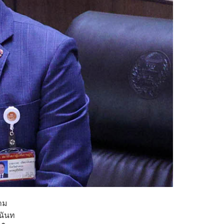
ถาม
านันท