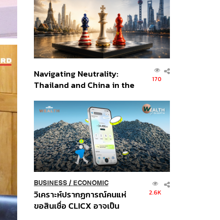
อินโดนีเซีย
Navigating Neutrality:
170
Thailand and China in the
Age of a New Global
Order
BUSINESS
/
ECONOMIC
2.6K
วิเคราะห์ปรากฏการณ์คนแห่
ขอสินเชื่อ CLICX อาจเป็น
เพียงยอดภูเขาน้ำแข็ง ของ