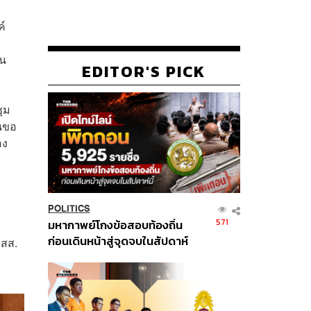
ค์
าน
EDITOR'S PICK
ุม
คนขอ
อง
POLITICS
571
มหากาพย์โกงข้อสอบท้องถิ่น
ก่อนเดินหน้าสู่จุดจบในสัปดาห์
 สส.
นี้