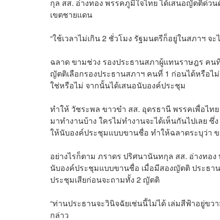
กุล สส. อ่างทอง พรรคภูมิใจไทย ได้เสนอญัตติด่วนด
เขตชายแดน
“ใช้เวลาไม่เกิน 2 ชั่วโมง รัฐมนตรีก็อยู่ในสภาฯ 
ฉลาด ขามช่วง รองประธานสภาผู้แทนราษฎร คนที่ 2
ญัตติเลือกรองประธานสภาฯ คนที่ 1 ก่อนได้หรือไม
ใช่หรือไม่ จากนั้นได้เสนอนับองค์ประชุม
ทำให้ วัชระพล ขาวขำ สส. อุดรธานี พรรคเพื่อไทย 
มาทำงานบ้าง ใครไม่ทำงานจะได้เห็นกันไปเลย ซึ่ง 
ให้นับองค์ประชุมแบบขานชื่อ ทำให้ฉลาดระบุว่า 
อย่างไรก็ตาม ภราดร ปริศนานันทกุล สส. อ่างทอง
นับองค์ประชุมแบบขานชื่อ เมื่อมีสองญัตติ ประธาน
ประชุมเสียก่อนจะถามทั้ง 2 ญัตติ
“ท่านประธานจะวินิจฉัยเช่นนี้ไม่ได้ เล่มสีฟ้าอยู่
กล่าว