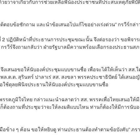
้วยวาจาเกี่ยวกับการช่วยเหลือพี่น้องประชาชนที่ประสบเหตุภัยพิบั
จะได้ตอบข้อซักถาม และนำข้อเสนอไปแก้ไขอย่างเร่งด่วน” กรวีร์กล่า
 ปฏิบัติหน้าที่ประธานการประชุมขณะนั้น จึงต่อรองว่า ขอพิจา
่ กรวีร์จึงถามกลับว่า ฝ่ายรัฐบาลมีความพร้อมเลือกรองประธานส
จึงเสนอขอให้นับองค์ประชุมแบบขานชื่อ เพื่อจะได้ให้เห็นว่า สส.
พล.ต.ต. สุรินทร์ ปาลาเร่ สส. สงขลา พรรคประชาธิปัตย์ ได้เสนอญั
ขอใช้ดุลยพินิจประธานให้นับองค์ประชุมแบบขานชื่อ
 พรรคภูมิใจไทย กล่าวแนะนำฉลาดว่า สส. พรรคเพื่อไทยเสนอให้ม
ก็ต้องถามที่ประชุมว่าจะให้ลงมติแบบไหน ท่านก็ต้องให้มีการนับอ
ขวามือข้าง ๆ ค้อน ขอให้หยิบดู ท่านประธานต้องทำตามข้อบังคับ” ภร