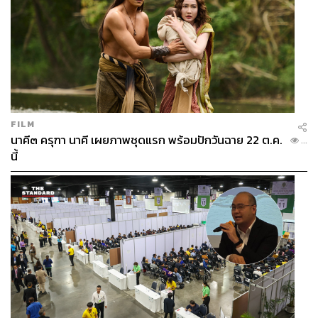
FILM
นาคี๓ ครุฑา นาคี เผยภาพชุดแรก พร้อมปักวันฉาย 22 ต.ค.
...
นี้