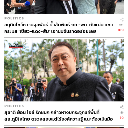
POLITICS
อนุทินโชว์หวานจุลพันธ์ ย้ำสัมพันธ์ ภท.-พท. ยังแน่น แซว
109
กระแส ‘เขียว-แดง-ส้ม’ เอานมข้นราดอร่อยเลย
POLITICS
สุชาติ ย้อน ไอซ์ รักชนก กล่าวหางบกระจุกแค่พื้นที่
70
สส.ภูมิใจไทย ตรวจสอบแต่ไร้องค์ความรู้ แนะต้องเป็นมือ
อาชีพกว่านี้