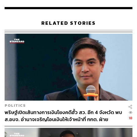
RELATED STORIES
225
ABOUT THE AUTHOR
THE STANDARD TEAM
กองบรรณาธิการ THE STANDARD
ABOUT THE PHOTOGRAPHER
POLITICS
ศวิตา พูลเสถียร
พริษฐ์เปิดเส้นทางการเงินโยงคดีฮั้ว สว. อีก 4 จังหวัด พบ
ช่างภาพข่าว ประจำสำนักข่าว THE
18
ส.อบจ. อำนาจเจริญโอนเงินให้เจ้าหน้าที่ กกต. ฝ่าย
STANDARD
สืบสวน