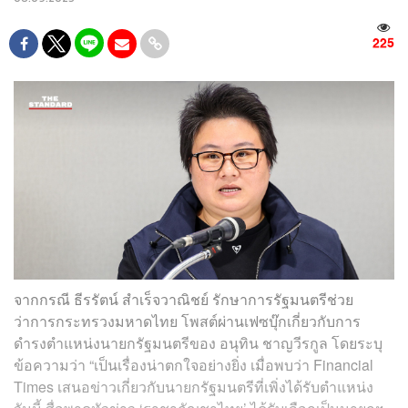
225
จากกรณี​ ธีรรัตน์ สำเร็จวาณิชย์ รักษาการรัฐมนตรีช่วย
ว่าการกระทรวงมหาดไทย โพสต์ผ่านเฟซบุ๊กเกี่ยวกับการ
ดำรงตำแหน่งนายกรัฐมนตรีของ อนุทิน ชาญวีรกูล โดยระบุ
ข้อความว่า “เป็นเรื่องน่าตกใจอย่างยิ่ง เมื่อพบว่า Financial
Times เสนอข่าวเกี่ยวกับนายกรัฐมนตรีที่เพิ่งได้รับตำแหน่ง