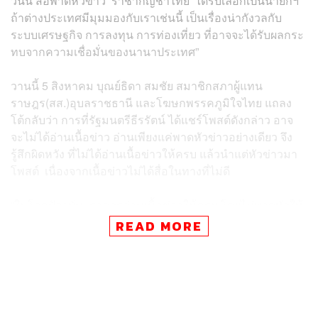
วันนี้ สื่อพาดหัวข่าว ‘ราชากัญชาไทย’ ได้รับเลือกเป็นนายกฯ
ถ้าต่างประเทศมีมุมมองกับเราเช่นนี้ เป็นเรื่องน่ากังวลกับ
ระบบเศรษฐกิจ การลงทุน การท่องเที่ยว ที่อาจจะได้รับผลกระ
ทบจากความเชื่อมั่นของนานาประเทศ”
วานนี้ 5 สิงหาคม บุณย์ธิดา สมชัย สมาชิกสภาผู้แทน
ราษฎร(สส.)อุบลราชธานี และโฆษกพรรคภูมิใจไทย​ ​แถลง
โต้กลับว่า การที่รัฐมนตรีธีรรัตน์​ ได้แชร์โพสต์ดังกล่าว​ อาจ
จะไม่ได้อ่านเนื้อข่าว อ่านเพียงแค่พาดหัวข่าวอย่างเดียว จึง
รู้สึกผิดหวัง ที่ไม่ได้อ่านเนื้อข่าวให้ครบ​ แล้วนำแต่หัวข่าวมา
โพสต์​ เนื่องจากเนื้อข่าวไม่ได้สื่อในทางที่ไม่ดี
“ในโลกปัจจุบัน เราควรอ่านเนื้อข่าวให้ครบ โดยไม่พาดหัวให้
ผู้อื่นเสื่อมเสีย และไม่ใช่เป็นการไปโควตคำให้พวกเราเสื่อม
READ MORE
เสีย เพราะพรรคภูมิใจไทยยืนยันมาตลอด ว่าเราผลักดัน
กัญชาเพื่อการแพทย์ เพราะฉะนั้นสิ่งที่ท่านรัฐมนตรีพยายาม
โยงเพียงการใช้พาดหัวข่าวอย่างเดียว เป็นเรื่องที่น่าละอาย”
บุณย์ธิดา กล่าว