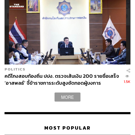
POLITICS
คดีโกงสอบท้องถิ่น ปปง. ตรวจเส้นเงิน 200 รายชื่อเสร็จ
1.5K
‘อาสพลธ์’ จี้ข้าราชการระดับสูงซัดทอดผู้บงการ
MORE
MOST POPULAR