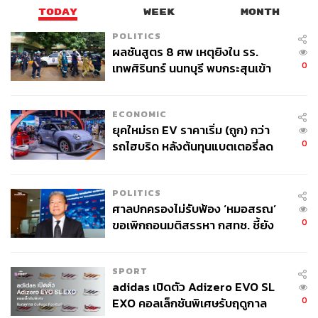
TODAY
WEEK
MONTH
POLITICS
ผลชันสูตร 8 ศพ เหตุยิงใน รร.
0
เทพศิรินทร์ นนทบุรี พบกระสุนเข้า
จุดสำคัญ ‘ศีรษะ-หน้าอก’ ครูถูกยิง
4 นัด จากระยะไกล
ECONOMIC
ยุคใหม่รถ EV ราคาเริ่ม (ถูก) กว่า
0
รถไฮบริด หลังต้นทุนแบตเตอรี่ลด
ลง - จีนแห่บุกตลาดเกิดใหม่
POLITICS
ศาลปกครองไม่รับฟ้อง ‘หมอสรณ’
0
ขอเพิกถอนมติสรรหา กสทช. ชี้ยัง
ไม่ใช่ผู้เดือดร้อนเสียหาย
SPORT
adidas เปิดตัว Adizero EVO SL
0
EXO คอลเล็กชันพิเศษรับฤดูกาล