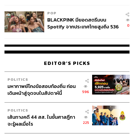
College Football
POP
BLACKPINK มียอดสตรีมบน
0
Spotify จากประเทศไทยสูงถึง 536
ล้านครั้ง ตลอด 10 ปีที่ผ่านมา
EDITOR'S PICKS
POLITICS
มหากาพย์โกงข้อสอบท้องถิ่น ก่อน
596
เดินหน้าสู่จุดจบในสัปดาห์นี้
POLITICS
เส้นทางคดี 44 สส. ในชั้นศาลฎีกา
225
จะรู้ผลเมื่อไร