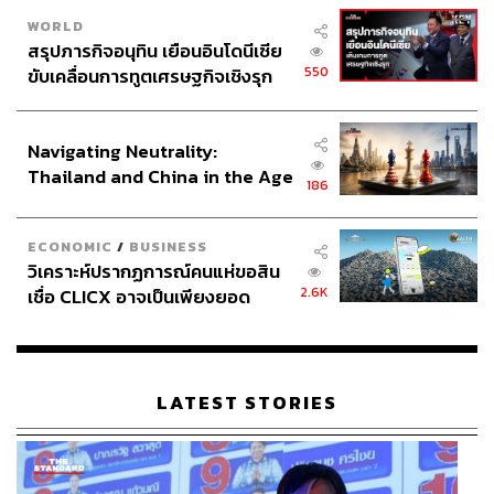
WORLD
สรุปภารกิจอนุทิน เยือนอินโดนีเซีย
550
ขับเคลื่อนการทูตเศรษฐกิจเชิงรุก
ประกาศหุ้นส่วนยุทธศาสตร์ไทย –
อินโดนีเซีย
Navigating Neutrality:
Thailand and China in the Age
186
of a New Global Order
ECONOMIC
/
BUSINESS
วิเคราะห์ปรากฏการณ์คนแห่ขอสิน
2.6K
เชื่อ CLICX อาจเป็นเพียงยอด
ภูเขาน้ำแข็ง ของปัญหาหนี้ครัว
เรือนไทยที่ถูกซุกไว้
LATEST STORIES