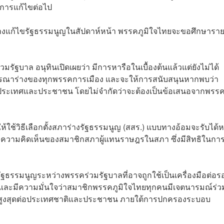
การแก้ไขต่อไป
างแก้ไขรัฐธรรมนูญในสัปดาห์หน้า พรรคภูมิใจไทยจะขอศึกษารา
ฐบาล อนุทินเปิดเผยว่า มีการหารือในเบื้องต้นแล้วแต่ยังไม่ได้
ารณาร่างของทุกพรรคการเมือง และจะให้การสนับสนุนหากพบว่า
อประเทศและประชาชน โดยไม่จำกัดว่าจะต้องเป็นข้อเสนอจากพรรค
ห้ใช้วิธีเลือกตั้งสภาร่างรัฐธรรมนูญ (สสร.) แบบทางอ้อมจะรับได้ห
อยู่กับความคิดเห็นของสมาชิกสภาผู้แทนราษฎรในสภา ซึ่งมีสิทธิในกา
ฐธรรมนูญระหว่างพรรคร่วมรัฐบาลที่อาจถูกใช้เป็นเครื่องมือต่อร
ๆ และมีความมั่นใจว่าสมาชิกพรรคภูมิใจไทยทุกคนมีเจตนารมณ์ร่ว
ยชน์สูงสุดต่อประเทศชาติและประชาชน ภายใต้การปกครองระบอบ