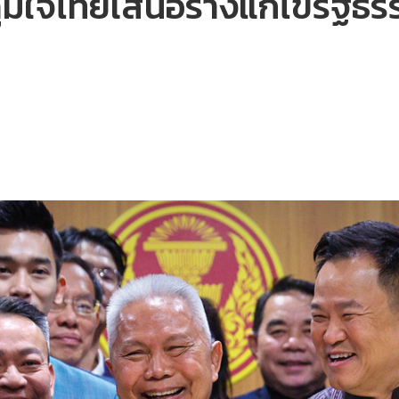
มิใจไทยเสนอร่างแก้ไขรัฐธรร