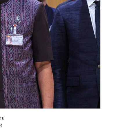
หม่
อง