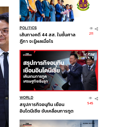
POLITICS
211
เส้นทางคดี 44 สส. ในชั้นศาล
ฎีกา จะรู้ผลเมื่อไร
WORLD
545
สรุปภารกิจอนุทิน เยือน
อินโดนีเซีย ขับเคลื่อนการทูต
เศรษฐกิจเชิงรุก ประกาศหุ้น
ส่วนยุทธศาสตร์ไทย –