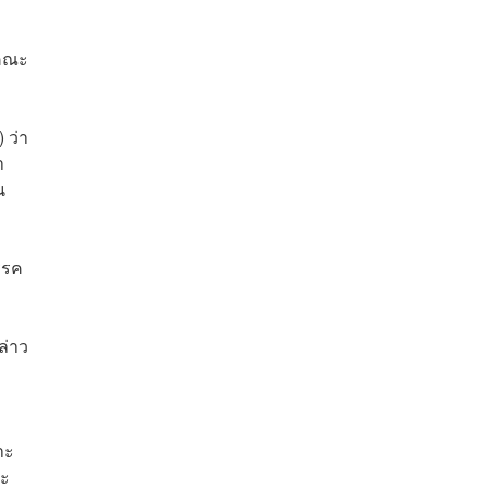
ยคณะ
 ว่า
า
น
รรค
ล่าว
าะ
ละ