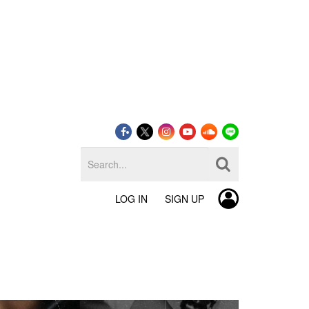
LOG IN
SIGN UP