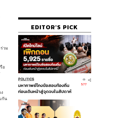
ย
EDITOR'S PICK
ร่วม
รือ
ร
POLITICS
577
มหากาพย์โกงข้อสอบท้องถิ่น
ก่อนเดินหน้าสู่จุดจบในสัปดาห์
อง
นี้
มกัน