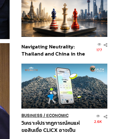
อินโดนีเซีย
Navigating Neutrality:
177
Thailand and China in the
Age of a New Global
Order
BUSINESS
/
ECONOMIC
2.6K
วิเคราะห์ปรากฏการณ์คนแห่
ขอสินเชื่อ CLICX อาจเป็น
เพียงยอดภูเขาน้ำแข็ง ของ