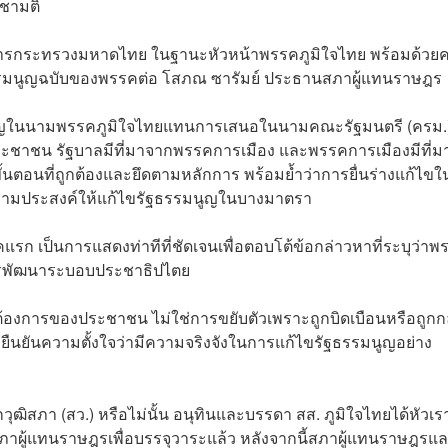
ชามติ
่าการกระทรวงมหาดไทย ในฐานะหัวหน้าพรรคภูมิใจไทย พร้อมด้ว
รัฐธรรมนูญฉบับของพรรคต่อ โสภณ ซารัมย์ ประธานสภาผู้แทนราษฎร
รรมนูญในนามพรรคภูมิใจไทยแทนการเสนอในนามคณะรัฐมนตรี (ครม.)
ะชาชน รัฐบาลมีที่มาจากพรรคการเมือง และพรรคการเมืองมีที่ม
อนที่ถูกต้องและยึดตามหลักการ พร้อมย้ำว่าการยื่นร่างแก้ไขใ
มีความประสงค์ให้แก้ไขรัฐธรรมนูญในบางมาตรา
รคแรก เป็นการแสดงท่าทีที่ชัดเจนเพื่อตอบโต้ข้อกล่าวหาที่ระบุว่าพ
การพัฒนาระบอบประชาธิปไตย
ามต้องการของประชาชน ไม่ใช่การขยับตัวเพราะถูกบิดเบือนหรือถูกก
ยืนยันความตั้งใจว่ามีความจริงจังในการแก้ไขรัฐธรรมนูญอย่าง
ุฒิสภา (สว.) หรือไม่นั้น อนุทินและบรรดา สส. ภูมิใจไทยได้หัวเร
ธานสภาผู้แทนราษฎรเพื่อบรรจุวาระแล้ว หลังจากนี้สภาผู้แทนราษฎรแ