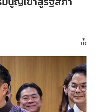
มนูญเข้าสู่รัฐสภา
139