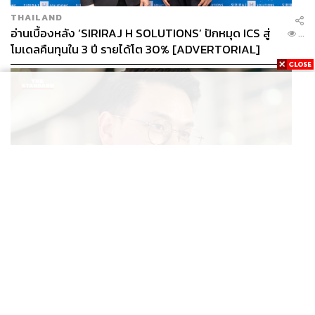
THAILAND
อ่านเบื้องหลัง ‘SIRIRAJ H SOLUTIONS’ ปักหมุด ICS สู่
...
โมเดลคืนทุนใน 3 ปี รายได้โต 30% [ADVERTORIAL]
POLITICS
ไชยชนก ย้ำรัฐบาลมีเสถียรภาพ-มั่นคง ไม่รู้กระแส 10
...
สส.กล้าธรรม ซบภูมิใจไทย ชี้ปรับ ครม. 1 ปีแค่กรอบประเมิน
โยนนายกฯ ตัดสินใจ