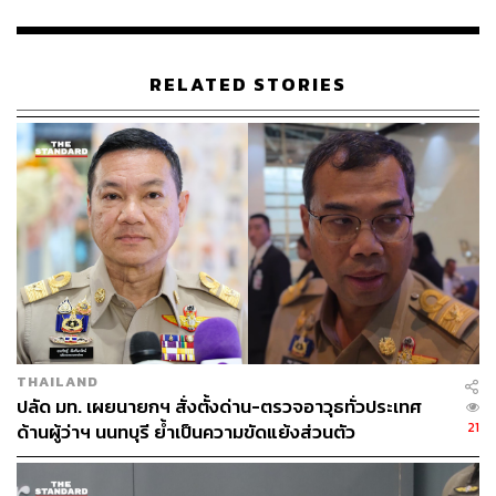
แตะหมวด 1 และหมวด 2 โดยเขียนไว้อย่างชัดเจน
เมื่อถามว่า ก่อนหน้านี้ สว. เสนอให้เขียนบทเฉพาะกาล
RELATED STORIES
คุ้มครองอำนาจของ สว. จนกว่าจะครบวาระ 5 ปี ในร่างของ
พรรคภูมิใจไทยได้พิจารณาเรื่องนี้หรือไม่ นิกรกล่าวว่า จะ
ต้องมีการพูดคุยกันในชั้นกรรมาธิการว่าจะมีความคิดเห็น
อย่างไร
เมื่อถามว่า การแก้ไขรัฐธรรมนูญจะถูกชี้นำโดยพรรคภูมิใจ
ไทย หลังจากพรรคประชาชนเคยกล่าวหาไว้ นิกรกล่าวว่า
เป็นไปตามสัดส่วนของสมาชิกรัฐสภา ซึ่งแฟร์ที่สุดแล้ว
ประชาชนเลือกมาแบบนี้ เราก็ยึดตามหลักการนี้
เมื่อถามว่า จำนวนเสียง สส. ของพรรคภูมิใจไทยทั้งสิ้น 192
THAILAND
เสียง และเสียงของ สว. จะทำให้การโหวต สสร. ถูกครอบงำ
ปลัด มท. เผยนายกฯ สั่งตั้งด่าน-ตรวจอาวุธทั่วประเทศ
หรือไม่ นิกรกล่าวว่า ไม่สามารถมารวมกันได้ เพราะอยู่
21
ด้านผู้ว่าฯ นนทบุรี ย้ำเป็นความขัดแย้งส่วนตัว
คนละสภา ใครจะเชื่ออย่างไรก็เชื่อ เพราะเป็นสัดส่วนของ
รัฐสภา สว. ก็ของ สว. สส. ก็ของ สส. เป็นไปตามหลักการเสียง