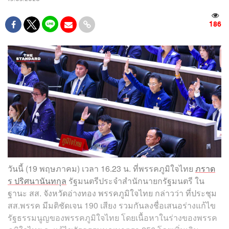
186
วันนี้ (19 พฤษภาคม) เวลา 16.23 น. ที่พรรคภูมิใจไทย
ภราด
ร ปริศนานันทกุล
รัฐมนตรีประจำสำนักนายกรัฐมนตรี ใน
ฐานะ สส. จังหวัดอ่างทอง พรรคภูมิใจไทย กล่าวว่า ที่ประชุม
สส.พรรค มีมติชัดเจน 190 เสียง รวมกันลงชื่อเสนอร่างแก้ไข
รัฐธรรมนูญของพรรคภูมิใจไทย โดยเนื้อหาในร่างของพรรค