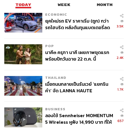
TODAY
WEEK
MONTH
ECONOMIC
ยุคใหม่รถ EV ราคาเริ่ม (ถูก) กว่า
3.5K
รถไฮบริด หลังต้นทุนแบตเตอรี่ลด
ลง - จีนแห่บุกตลาดเกิดใหม่
POP
นาคี๓ ครุฑา นาคี เผยภาพชุดแรก
2.4K
พร้อมปักวันฉาย 22 ต.ค. นี้
THAILAND
เมื่อถนนกลายเป็นรันเวย์ ‘แยกริน
1.7K
คำ’ จัด LANNA HAUTE
COUTURE กลางสายฝน
BUSINESS
ลองใช้ Sennheiser MOMENTUM
657
5 Wireless หูฟัง 14,990 บาท ที่ให้