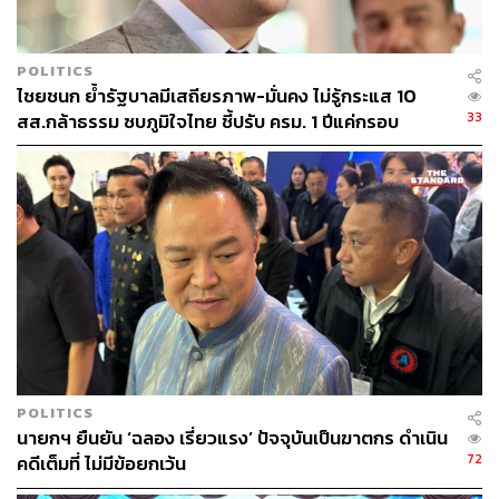
สภาร่างรัฐธรรมนูญ
POLITICS
ไชยชนก ย้ำรัฐบาลมีเสถียรภาพ-มั่นคง ไม่รู้กระแส 10
33
สส.กล้าธรรม ซบภูมิใจไทย ชี้ปรับ ครม. 1 ปีแค่กรอบ
ประเมิน โยนนายกฯ ตัดสินใจ
186
ABOUT THE AUTHOR
THE STANDARD TEAM
กองบรรณาธิการ THE STANDARD
POLITICS
ABOUT THE PHOTOGRAPHER
นายกฯ ยืนยัน ‘ฉลอง เรี่ยวแรง’ ปัจจุบันเป็นฆาตกร ดำเนิน
ศวิตา พูลเสถียร
72
คดีเต็มที่ ไม่มีข้อยกเว้น
ช่างภาพข่าว ประจำสำนักข่าว THE
STANDARD