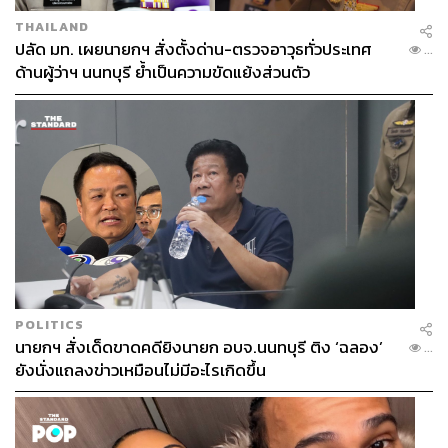
THAILAND
ปลัด มท. เผยนายกฯ สั่งตั้งด่าน-ตรวจอาวุธทั่วประเทศ
...
ด้านผู้ว่าฯ นนทบุรี ย้ำเป็นความขัดแย้งส่วนตัว
POLITICS
นายกฯ สั่งเด็ดขาดคดียิงนายก อบจ.นนทบุรี ติง ‘ฉลอง’
...
ยังนั่งแถลงข่าวเหมือนไม่มีอะไรเกิดขึ้น