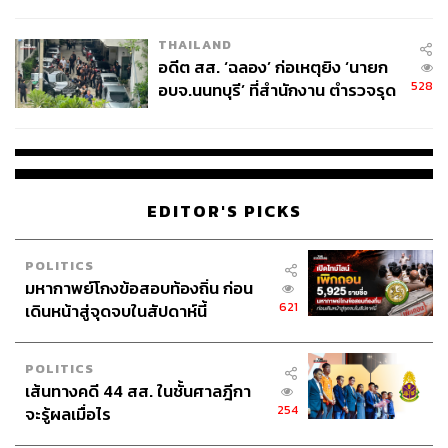
ผู้ใช้ถอดเปลี่ยนแบตเองได้ ก่อนกฎ
EU บังคับปีหน้า
THAILAND
อดีต สส. ‘ฉลอง’ ก่อเหตุยิง ‘นายก
528
อบจ.นนทบุรี’ ที่สำนักงาน ตำรวจรุด
ลงพื้นที่
EDITOR'S PICKS
POLITICS
มหากาพย์โกงข้อสอบท้องถิ่น ก่อน
621
เดินหน้าสู่จุดจบในสัปดาห์นี้
POLITICS
เส้นทางคดี 44 สส. ในชั้นศาลฎีกา
254
จะรู้ผลเมื่อไร