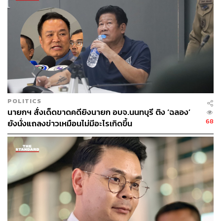
ข้างมาก
เมื่อถามว่า เห็นอุปสรรคใดในการผลักดันร่างรัฐธรรมนูญ
หรือไม่ นิกรกล่าวว่า ไม่น่าจะมี เพราะพิจารณาให้แฟร์ที่สุด
แล้ว และหากเดินไปตามนี้ จะทำให้รัฐธรรมนูญฉบับใหม่ทัน
การเลือกตั้งครั้งหน้าอย่างแน่นอน พร้อมย้ำว่า ในวันพรุ่งนี้
เมื่อพรรคภูมิใจไทยยื่นร่างต่อประธานสภาแล้ว การพิจารณา
ในวาระที่ 1 จะเริ่มต้นในการประชุมสมัยนี้ หรือเดือน
มิถุนายนนี้
POLITICS
นายกฯ สั่งเด็ดขาดคดียิงนายก อบจ.นนทบุรี ติง ‘ฉลอง’
นิกรย้ำว่า อย่างไรก็ตาม เมื่อกระบวนการแก้ไขรัฐธรรมนูญ
68
ยังนั่งแถลงข่าวเหมือนไม่มีอะไรเกิดขึ้น
เพื่อให้เกิด สสร. เสร็จสิ้นแล้ว และมีการทำประชามติครั้งที่ 2
หากประชาชนเห็นชอบ ก็จะมีผลบังคับใช้ และหากมีการยุบ
สภา สสร. ก็จะยังคงอยู่ ไม่ล้มหายตายจาก
ภาพ:
ศวิตา พูลเสถียร
TAGS:
นายกรัฐมนตรี
รัฐสภา
รัฐธรรมนูญ
อนุทิน ชาญวีรกูล
พรรคภูมิใจไทย
ภราดร ปริศนานันทกุล
นิกร จำนง
ศาลรัฐธรรมนูญ