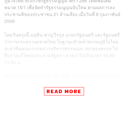
ภูมิใจไทย จะแก้ไขรัฐธรรมนูญมาตรา 256 โดยเพิ่มเติม
หมวด 15/1 เพื่อจัดทำรัฐธรรมนูญฉบับใหม่ ตามผลการลง
ประชามติของประชาชน 21 ล้านเสียง เมื่อวันที่ 8 กุมภาพันธ์
2569
โดยวันพรุ่งนี้ อนุทิน ชาญวีรกูล นายกรัฐมนตรี และรัฐมนตรี
ว่าการกระทรวงมหาดไทย ในฐานะหัวหน้าพรรคภูมิใจไทย
จะนำทีมคณะกรรมการบริหารพรรคและ สส.ของพรรค ไป
ยื่นร่างแก้ไขต่อประธานรัฐสภา คาดว่าไม่เกินเวลา 10.30-
11.00 น.
ขณะที่ นิกร จำนง สส.บัญชีรายชื่อ พรรคภูมิใจไทย กล่าวว่า
สำหรับร่างของพรรคภูมิใจไทย มีการตั้งสภาร่างรัฐธรรมนูญ
(สสร.) จำนวน 100 คน ประกอบด้วย ผู้เชี่ยวชาญ 23 คน และ
READ MORE
มาจากการสมัครจากทั่วประเทศจำนวน 77 คน และมีสำรอง
อีก 300 คน
สำหรับสัดส่วนที่จะมีการตั้งนั้น จะแบ่งเป็นคณะกรรมาธิการ
ยกร่างรัฐธรรมนูญทั้งสิ้น 45 คน ประกอบด้วย สสร. 30 คน