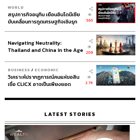
WORLD
สรุปภารกิจอนุทิน เยือนอินโดนีเซีย
565
ขับเคลื่อนการทูตเศรษฐกิจเชิงรุก
ประกาศหุ้นส่วนยุทธศาสตร์ไทย –
อินโดนีเซีย
Navigating Neutrality:
Thailand and China in the Age
209
of a New Global Order
BUSINESS
/
ECONOMIC
วิเคราะห์ปรากฏการณ์คนแห่ขอสิน
2.7K
เชื่อ CLICX อาจเป็นเพียงยอด
ภูเขาน้ำแข็ง ของปัญหาหนี้ครัว
เรือนไทยที่ถูกซุกไว้
LATEST STORIES