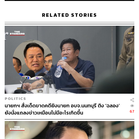
ถึงกัญชาเพื่อการแพทย์และสุขภาพ สร้างมูลค่าในเชิง
เศรษฐกิจและควบคุมผลกระทบทางสังคม โดยการตรา
RELATED STORIES
เป็นพระราชบัญญัติ และมีมาตรการบังคับใช้กฎหมาย
อย่างเคร่งครัด
ทั้งนี้ มติพรรคจะมีการนำหนังสือไปยื่นให้กับหัวหน้าพรรค
เพื่อไทยในฐานะแกนนำจัดตั้งรัฐบาลในวันพรุ่งนี้ (3 กันยายน)
ไชยชนกยังกล่าวเสริมถึงความพร้อมในการอภิปรายงบ
ประมาณปี 2568 ในวันพรุ่งนี้ว่า ได้มีการรวบรวมและจัด
เตรียมในการอภิปรายประเด็นต่างๆ ไม่ได้มีอะไรเป็นพิเศษ
และมีประเด็นหลักๆ ในใจอยู่แล้ว ซึ่งมีการพูดคุยกันในรัฐบาล
ที่แล้ว
POLITICS
นายกฯ สั่งเด็ดขาดคดียิงนายก อบจ.นนทบุรี ติง ‘ฉลอง’
TAGS:
กัญชา
คณะรัฐมนตรี
พรรคภูมิใจไทย
67
ยังนั่งแถลงข่าวเหมือนไม่มีอะไรเกิดขึ้น
นโยบายรัฐบาล
ไชยชนก ชิดชอบ