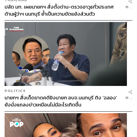
ปลัด มท. เผยนายกฯ สั่งตั้งด่าน-ตรวจอาวุธทั่วประเทศ
...
ด้านผู้ว่าฯ นนทบุรี ย้ำเป็นความขัดแย้งส่วนตัว
POLITICS
นายกฯ สั่งเด็ดขาดคดียิงนายก อบจ.นนทบุรี ติง ‘ฉลอง’
...
ยังนั่งแถลงข่าวเหมือนไม่มีอะไรเกิดขึ้น