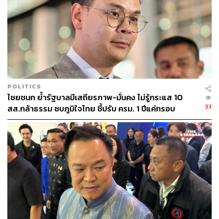
284
POLITICS
ABOUT THE AUTHOR
ไชยชนก ย้ำรัฐบาลมีเสถียรภาพ-มั่นคง ไม่รู้กระแส 10
THE STANDARD TEAM
33
สส.กล้าธรรม ซบภูมิใจไทย ชี้ปรับ ครม. 1 ปีแค่กรอบ
กองบรรณาธิการ THE STANDARD
ประเมิน โยนนายกฯ ตัดสินใจ