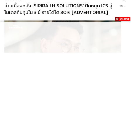
อ่านเบื้องหลัง ‘SIRIRAJ H SOLUTIONS’ ปักหมุด ICS สู่
...
โมเดลคืนทุนใน 3 ปี รายได้โต 30% [ADVERTORIAL]
POLITICS
ไชยชนก ย้ำรัฐบาลมีเสถียรภาพ-มั่นคง ไม่รู้กระแส 10
...
สส.กล้าธรรม ซบภูมิใจไทย ชี้ปรับ ครม. 1 ปีแค่กรอบประเมิน
โยนนายกฯ ตัดสินใจ