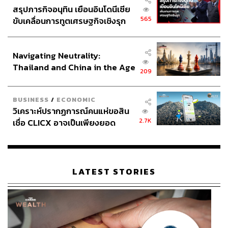
สรุปภารกิจอนุทิน เยือนอินโดนีเซีย
565
ขับเคลื่อนการทูตเศรษฐกิจเชิงรุก
ประกาศหุ้นส่วนยุทธศาสตร์ไทย –
อินโดนีเซีย
Navigating Neutrality:
Thailand and China in the Age
209
of a New Global Order
BUSINESS
/
ECONOMIC
วิเคราะห์ปรากฏการณ์คนแห่ขอสิน
2.7K
เชื่อ CLICX อาจเป็นเพียงยอด
ภูเขาน้ำแข็ง ของปัญหาหนี้ครัว
เรือนไทยที่ถูกซุกไว้
LATEST STORIES