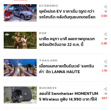
ECONOMIC
ยุคใหม่รถ EV ราคาเริ่ม (ถูก) กว่า
3.5K
รถไฮบริด หลังต้นทุนแบตเตอรี่ลด
ลง - จีนแห่บุกตลาดเกิดใหม่
POP
นาคี๓ ครุฑา นาคี เผยภาพชุดแรก
2.4K
พร้อมปักวันฉาย 22 ต.ค. นี้
THAILAND
เมื่อถนนกลายเป็นรันเวย์ ‘แยกริน
1.7K
คำ’ จัด LANNA HAUTE
COUTURE กลางสายฝน
BUSINESS
ลองใช้ Sennheiser MOMENTUM
657
5 Wireless หูฟัง 14,990 บาท ที่ให้
ผู้ใช้ถอดเปลี่ยนแบตเองได้ ก่อนกฎ
EU บังคับปีหน้า