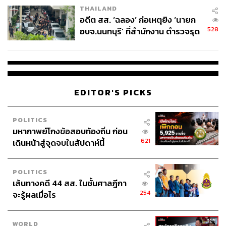
THAILAND
อดีต สส. ‘ฉลอง’ ก่อเหตุยิง ‘นายก
528
อบจ.นนทบุรี’ ที่สำนักงาน ตำรวจรุด
ลงพื้นที่
EDITOR'S PICKS
POLITICS
มหากาพย์โกงข้อสอบท้องถิ่น ก่อน
621
เดินหน้าสู่จุดจบในสัปดาห์นี้
POLITICS
เส้นทางคดี 44 สส. ในชั้นศาลฎีกา
254
จะรู้ผลเมื่อไร
WORLD