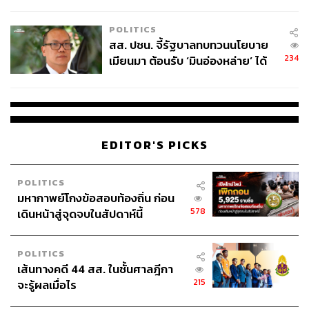
ไทยพลัส’ เฟส 2 รอประเมินความ
เหมาะสม
POLITICS
สส. ปชน. จี้รัฐบาลทบทวนนโยบาย
234
เมียนมา ต้อนรับ ‘มินอ่องหล่าย’ ได้
แค่สัญญาว่างเปล่า
EDITOR'S PICKS
POLITICS
มหากาพย์โกงข้อสอบท้องถิ่น ก่อน
578
เดินหน้าสู่จุดจบในสัปดาห์นี้
POLITICS
เส้นทางคดี 44 สส. ในชั้นศาลฎีกา
215
จะรู้ผลเมื่อไร