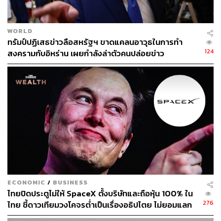
WORLD
ทรัมป์ปฏิเสธข่าวลือสหรัฐฯ ขาดแคลนอาวุธในการทำ
124
สงครามกับอิหร่าน เผยกำลังล่าตัวคนปล่อยข่าว
ECONOMIC
/
BUSINESS
ไทยปิดประตูไม่ให้ SpaceX ตั้งบริษัทและถือหุ้น 100% ใน
276
ไทย ชี้ดาวเทียมวงโคจรต่ำเป็นเรื่องอธิปไตย ไม่ยอมแลก
ในโต๊ะเจรจาการค้า