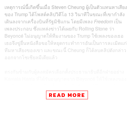
เหตุการณ์นี้เกิดขึ้นเมื่อ Steven Cheung ผู้เป็นตัวแทนหาเสียง
ของ Trump ได้โพสต์คลิปวิดีโอ 13 วินาทีในขณะที่เขากำลัง
เดินลงจากเครื่องบินที่รัฐมิชิแกน โดยมีเพลง
Freedom
เป็น
เพลงประกอบ ซึ่งแหล่งข่าวได้เผยกับ Rolling Stone ว่า
Beyoncé ไม่อนุญาตให้ทีมงานของ Trump ใช้เพลงของเธอ
เธอจึงขู่ยื่นหนังสือขอให้หยุดกระทำการอันเป็นการละเมิดแก่
ทีมหาเสียงของเขา และขณะนี้ Cheung ก็ได้ลบคลิปดังกล่าว
ออกจากโซเชียลมีเดียแล้ว
ตรงกันข้ามกับผู้ลงสมัครเลือกตั้งประธานาธิบดีอีกฝ่ายอย่าง
Kamala Harris ที่ได้รับอนุญาตจาก Beyoncé ให้ใช้เพลงของ
เธอในแคมเปญหาเสียงตั้งแต่ช่วงต้นซัมเมอร์ที่ผ่านมา โดย
Harris ปรากฏตัวครั้งแรกในฐานะผู้เข้าชิงตำแหน่ง
READ MORE
ประธานาธิบดีหลังจากที่ Joe Biden ถอนตัว เธอได้เดินไปยัง
โพเดียมพร้อมด้วยเพลง
Freedom
ที่เปิดดังกระหึ่มอยู่เบื้อง
หลัง ไม่นานหลังจากนั้นเธอก็ได้ปล่อยแคมเปญคลิปวิดีโอที่
ใช้เพลงดังกล่าวประกอบอย่างเป็นทางการ