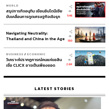
WORLD
สรุปภารกิจอนุทิน เยือนอินโดนีเซีย
546
ขับเคลื่อนการทูตเศรษฐกิจเชิงรุก
ประกาศหุ้นส่วนยุทธศาสตร์ไทย –
อินโดนีเซีย
Navigating Neutrality:
Thailand and China in the Age
180
of a New Global Order
BUSINESS
/
ECONOMIC
วิเคราะห์ปรากฏการณ์คนแห่ขอสิน
2.6K
เชื่อ CLICX อาจเป็นเพียงยอด
ภูเขาน้ำแข็ง ของปัญหาหนี้ครัว
เรือนไทยที่ถูกซุกไว้
LATEST STORIES