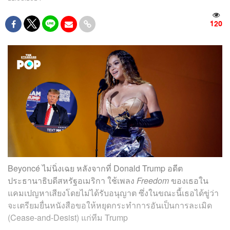
120
Beyoncé ไม่นิ่งเฉย หลังจากที่ Donald Trump อดีต
ประธานาธิบดีสหรัฐอเมริกา ใช้เพลง
Freedom
ของเธอใน
แคมเปญหาเสียงโดยไม่ได้รับอนุญาต ซึ่งในขณะนี้เธอได้ขู่ว่า
จะเตรียมยื่นหนังสือขอให้หยุดกระทำการอันเป็นการละเมิด
(Cease-and-Desist) แก่ทีม Trump