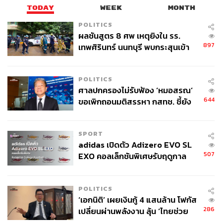
TODAY
WEEK
MONTH
POLITICS
ผลชันสูตร 8 ศพ เหตุยิงใน รร.
897
เทพศิรินทร์ นนทบุรี พบกระสุนเข้า
จุดสำคัญ ‘ศีรษะ-หน้าอก’ ครูถูกยิง
4 นัด จากระยะไกล
POLITICS
ศาลปกครองไม่รับฟ้อง ‘หมอสรณ’
644
ขอเพิกถอนมติสรรหา กสทช. ชี้ยัง
ไม่ใช่ผู้เดือดร้อนเสียหาย
SPORT
adidas เปิดตัว Adizero EVO SL
507
EXO คอลเล็กชันพิเศษรับฤดูกาล
College Football
POLITICS
‘เอกนิติ’ เผยเงินกู้ 4 แสนล้าน โฟกัส
286
เปลี่ยนผ่านพลังงาน ลุ้น ‘ไทยช่วย