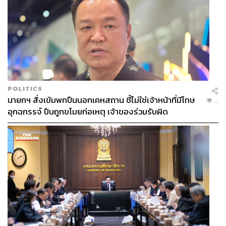
POLITICS
นายกฯ สั่งเข้มพกปืนนอกเคหสถาน ชี้ไม่ใช่เจ้าหน้าที่มีโทษ
...
อุกฉกรรจ์ ปืนถูกขโมยก่อเหตุ เจ้าของร่วมรับผิด