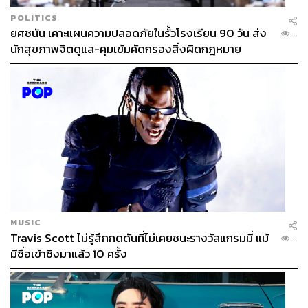
POLITICS
ยศชนัน เคาะแผนความปลอดภัยในรั้วโรงเรียน 90 วัน ส่ง
...
นักสุขภาพจิตดูแล-คุมเข้มคัดกรองสิ่งผิดกฎหมาย
MUSIC
Travis Scott ไม่รู้สึกกดดันที่ไม่เคยชนะรางวัลแกรมมี่ แม้
...
มีชื่อเข้าชิงมาแล้ว 10 ครั้ง