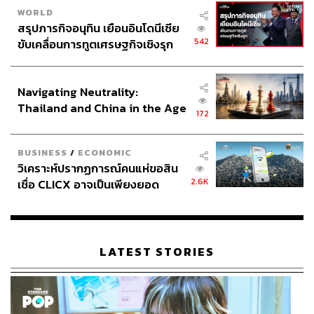
หมายให้หน่วยงานในสำนักนายกรัฐมนตรี หรือกระทรวง
WORLD
วัฒนธรรม นำไปจัดงานให้สมพระเกียรติ โดยอาจเป็นงบ
สรุปภารกิจอนุทิน เยือนอินโดนีเซีย
ประมาณสำหรับทุกจังหวัดในการจัดงานออกร้าน ให้
542
ขับเคลื่อนการทูตเศรษฐกิจเชิงรุก
ประชาชนได้ออกมาจับจ่ายซื้อขายสินค้าคล้ายงานเทศกาล
ประกาศหุ้นส่วนยุทธศาสตร์ไทย –
ในวันเฉลิมพระชนมพรรษาของปีหน้า ซึ่งนอกจากจะเป็นการ
อินโดนีเซีย
เฉลิมพระเกียรติแล้ว ยังเป็นการช่วยกระตุ้นเศรษฐกิจภายใน
Navigating Neutrality:
ประเทศอีกทางหนึ่ง ดีกว่านำงบประมาณไปจัดทำซุ้มตั้งตามสี่
Thailand and China in the Age
172
แยกหรือหน้าอาคารสำนักงาน ซึ่งไม่ได้เกิดประโยชน์ทาง
of a New Global Order
เศรษฐกิจแต่อย่างใด
BUSINESS
/
ECONOMIC
วิเคราะห์ปรากฏการณ์คนแห่ขอสิน
“สุดท้ายนี้ อยากขอฝากไปถึงหน่วยรับงบประมาณทุกหน่วยที่
2.6K
เชื่อ CLICX อาจเป็นเพียงยอด
จะเข้ามาชี้แจงงบประมาณในวาระ 2 ว่าขออย่านำสถาบัน
ภูเขาน้ำแข็ง ของปัญหาหนี้ครัว
พระมหากษัตริย์มาเป็นเกราะกำบังเพื่อที่จะหลีกเลี่ยงการ
เรือนไทยที่ถูกซุกไว้
ตรวจสอบจากสภา และหวังว่าในปีนี้ ส่วนราชการในพระองค์
จะส่งตัวแทนมาเข้าร่วมการพิจารณางบประมาณ เพื่อให้เป็น
LATEST STORIES
ไปตามกระบวนการพิจารณางบประมาณภายใต้ระบอบ
ประชาธิปไตยอันมีพระมหากษัตริย์ทรงเป็นประมุขด้วย”
พิสูจน์อักษร: ชนเนตร ลอยครุฑ