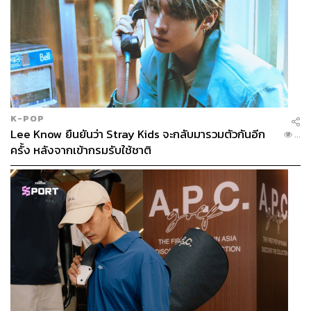
TAGS:
งบประมาณปี 2565
การเมือง
การประชุมสภาผู้แทนราษฎร
เบญจา แสงจันทร์
พรรคก้าวไกล
K-POP
Lee Know ยืนยันว่า Stray Kids จะกลับมารวมตัวกันอีก
...
ครั้ง หลังจากเข้ากรมรับใช้ชาติ
92
ABOUT THE AUTHOR
THE STANDARD TEAM
กองบรรณาธิการ THE STANDARD