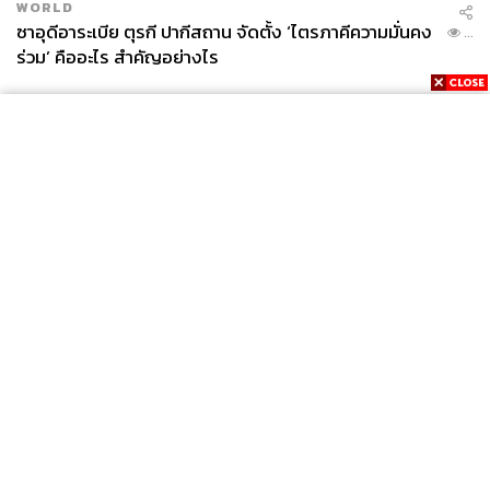
WORLD
ซาอุดีอาระเบีย ตุรกี ปากีสถาน จัดตั้ง ‘ไตรภาคีความมั่นคง
...
ร่วม’ คืออะไร สำคัญอย่างไร
News
Wealth
Pop
Podcast
Video
Now
Opinion
Careers
Events
Privacy
About
Contact
Policy
FOR
ADVERTISING
MEMBERSHIP