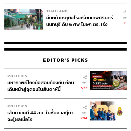
THAILAND
การรวมงบประมาณเข้าด้วยกันเป็นแผนบูรณาการ จะทำให้
คืบหน้าเหตุยิงโรงเรียนเทพศิรินทร์
การใช้งบประมาณเป็นไปอย่างมีประสิทธิภาพมากขึ้น รวมไป
0
นนทบุรี ดับ 6 ศพ โฆษก ตร. เร่ง
ถึงทำให้พี่น้องประชาชนที่เป็นเจ้าของเงินงบประมาณ
สอบปมขโมยปืนปู่ก่อเหตุ
สามารถตรวจสอบการใช้งบประมาณที่เกี่ยวข้องกับสถาบัน
พระมหากษัตริย์ได้อย่างถูกต้อง ไม่ทำให้เกิดข่าวลือผิดๆ ที่
อาจทำให้พระเกียรติยศขององค์พระมหากษัตริย์และพระบรม
วงศานุวงศ์ได้รับความเสียหาย
EDITOR'S PICKS
ในหัวข้อสุดท้าย เบญจากล่าวว่า จะอภิปรายถึงงบเทิดพระ
เกียรติ เช่น งบจัดงานหรือจัดนิทรรศการในวันสำคัญๆ อย่าง
POLITICS
มหากาพย์โกงข้อสอบท้องถิ่น ก่อน
วันเฉลิมพระชนมพรรษา ที่ทั้งเปิดเผยและแฝงอยู่ตามกรมกอง
572
เดินหน้าสู่จุดจบในสัปดาห์นี้
ต่างๆ แบบเบี้ยหัวแตก 1 ล้านบ้าง 5 ล้านบ้าง ปัญหาของเรื่องนี้
คือการที่งบถูกหว่านอย่างกระจัดกระจายเกินไป ทำให้
นอกจากจะไม่เกิดประโยชน์อะไรแล้ว ยังเป็นการไม่สมพระ
POLITICS
เกียรติขององค์พระมหากษัตริย์อีกด้วย
เส้นทางคดี 44 สส. ในชั้นศาลฎีกา
204
จะรู้ผลเมื่อไร
“เราควรที่จะรวมงบประมาณพวกนี้เป็นก้อนเดียว แล้วมอบ