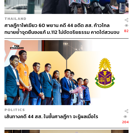
เสร็จปี 2565 ปัจจุบันงบประมาณปี 2565 ท่านก็ระบุว่าจะแล้ว
เสร็จปี 2566 สรุปแล้วโครงการนี้ติดปัญหาที่ตรงไหน ทำไม
THAILAND
ถึงไม่สามารถก่อสร้างให้แล้วเสร็จสมบูรณ์ได้
ศาลฎีกาไฟเขียว 60 พยาน คดี 44 อดีต สส. ก้าวไกล
82
ทนายย้ำจุดยืนชงแก้ ม.112 ไม่ขัดจริยธรรม คาดไต่สวนจบ
“เมื่อเข้าไปดูในรายละเอียดของตัวโครงการ พบว่าโครงการ
พฤษภาคมปี 2570
ห้วยโสมง เป็นโครงการที่ในหลวงรัชกาลที่ 9 ได้
พระราชทานพระราชดำริแนวทางการแก้ปัญหาบรรเทา
ความเดือดร้อนของประชาชนให้กรมชลประทานนำไป
ดำเนินการไว้ตั้งแต่เมื่อปี 2521 หรือเมื่อ 40 กว่าปีก่อนแล้ว จึง
เกิดความเป็นกังวลว่าจากวันนั้นจนถึงวันนี้ สภาพพื้นที่ สภาพ
ภูมิประเทศ และการใช้ประโยชน์ในพื้นที่ของพี่น้อง
ประชาชนเปลี่ยนแปลงไปจากที่ได้ออกแบบก่อสร้างไว้เดิม
แล้ว ดังนั้นโครงการนี้ยังมีความเหมาะสมจำเป็นที่จะต้อง
ก่อสร้างหรือปรับปรุงเปลี่ยนแปลงอยู่มากน้อยเพียงใด
โครงการอันเนื่องมาจากพระราชดำริหลายๆ โครงการที่
POLITICS
หน่วยงานรับงบมีการดำเนินโครงการที่เต็มไปด้วยความไม่
เส้นทางคดี 44 สส. ในชั้นศาลฎีกา จะรู้ผลเมื่อไร
ชอบมาพากล ควรจะต้องรับฟังความเห็นจากชุมชนอย่าง
204
แท้จริง เพื่อแสดงให้เห็นว่าโครงการเหล่านี้โปร่งใสและเป็น