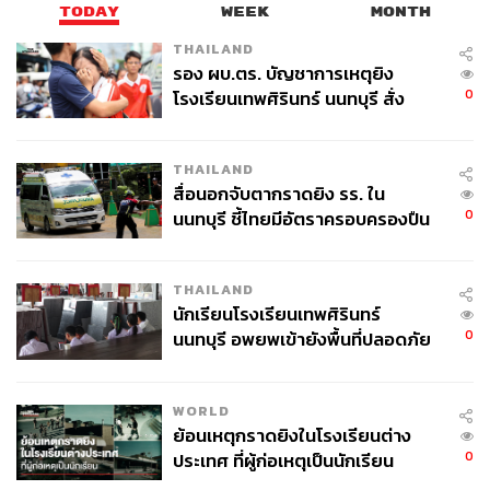
ใหม่ คือแผนบูรณาการโครงการที่เกี่ยวข้องกับสถาบันพระ
TODAY
WEEK
MONTH
มหากษัตริย์ โดยให้สำนักงาน กปร. เป็นแม่งานในการดูแล
THAILAND
และจัดลำดับความสำคัญของโครงการที่ใช้ชื่อ ‘อันเนื่องมา
รอง ผบ.ตร. บัญชาการเหตุยิง
จากพระราชดำริ’ และ ‘โครงการหลวง’ ทั้งหมด โดยสาเหตุที่
0
โรงเรียนเทพศิรินทร์ นนทบุรี สั่ง
ต้องทำให้อยู่ในรูปแบบของแผนบูรณาการนั้น มี 3 ประการ
ค้นหา 2 รอบยืนยันไร้คนติดค้าง พบ
ศพปู่-ย่าที่บ้านพักผู้ก่อเหตุ
หนึ่ง เพื่อที่จะลดความซ้ำซ้อนของการดำเนินงาน ไม่ปล่อยให้
THAILAND
สื่อนอกจับตากราดยิง รร. ใน
หลายหน่วยงานเข้ามารุมทำแค่เพียงโครงการใดโครงการ
0
นนทบุรี ชี้ไทยมีอัตราครอบครองปืน
หนึ่ง ที่อาจไม่ใช่ภารกิจหลักของหน่วยงานนั้นๆ
สูงในระดับต้นของภูมิภาค
สอง เพื่อให้สำนักงาน กปร. สามารถจัดลำดับความสำคัญ
THAILAND
และความเร่งด่วนของแต่ละโครงการได้ อันจะทำให้เกิด
นักเรียนโรงเรียนเทพศิรินทร์
ประโยชน์สูงสุดแก่ประชาชน
0
นนทบุรี อพยพเข้ายังพื้นที่ปลอดภัย
ชั่วคราว หลังเหตุใช้อาวุธปืนภายใน
สาม คือเพื่อให้เกิดความสะดวกต่อสภาผู้แทนราษฎร ในการ
โรงเรียนคลี่คลาย
ตรวจสอบโครงการต่างๆ ที่ใช้ชื่อเกี่ยวข้องกับสถาบันพระ
WORLD
มหากษัตริย์ ไม่ให้กลุ่มบุคคลที่ไม่ประสงค์ดีแอบอ้างนำ
ย้อนเหตุกราดยิงในโรงเรียนต่าง
สถาบันกษัตริย์มาใช้เป็นเกราะกำบัง อันจะส่งผลเสียต่อพระ
0
ประเทศ ที่ผู้ก่อเหตุเป็นนักเรียน
เกียรติยศขององค์พระมหากษัตริย์ได้