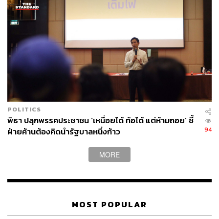
ธรรม เพื่อไม่ให้หน่วยงานต่างๆ แอบอ้างดำเนินโครงการซึ่ง
อาจจะส่งผลกระทบกับภาพลักษณ์ของสถาบันพระมหา
กษัตริย์”
เบญจา กล่าวต่อว่า สำนักงานคณะกรรมการพิเศษเพื่อ
ประสานงานโครงการอันเนื่องมาจากพระราชดำริ หรือ กปร.
ในฐานะองค์กรกลางที่มีหน้าที่ดูแลโครงการอันเนื่องมาจาก
พระราชดำริจึงควรตรวจสอบโครงการเหล่านี้ หากพบว่าตัว
โครงการมีปัญหา ทั้งจากเหตุความไม่โปร่งใส หรือจากการที่
สภาพความต้องการของพื้นที่ได้เปลี่ยนไปจากเดิมแล้ว กปร.
POLITICS
ก็ควรสั่งให้มีการเพิกถอนสถานะโครงการอันเนื่องมาจาก
พิธา ปลุกพรรคประชาชน ‘เหนื่อยได้ ท้อได้ แต่ห้ามถอย’ ชี้
พระดำริ นั้นเสีย
94
ฝ่ายค้านต้องคิดนำรัฐบาลหนึ่งก้าว
นอกจากนี้ยังมีโครงการที่ใช้ชื่อเกี่ยวข้องกับสถาบันพระมหา
MORE
กษัตริย์ที่ดูเหมือนจะไม่ใช่พันธกิจของหน่วยงานเจ้าภาพ
อย่างเช่น โครงการอนุรักษ์พันธุ์พืชของกองทัพอากาศ
โครงการอนุรักษ์แนวปะการังของกองทัพเรือ และโครงการ
พัฒนาพื้นที่ต้นน้ำของกองบัญชาการกองทัพไทย อีกด้วย ด้วย
MOST POPULAR
เหตุนี้จึงเห็นว่ามีความจำเป็นที่จะต้องตั้งแผนบูรณาการแผน