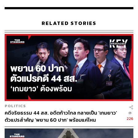
พื้นที่และสภาพปัญหาให้ถ่องแท้ ทำให้เกิดความขัดแย้งและ
การต่อต้านขึ้นมาจากประชาชนในพื้นที่ นี่ไม่ใช่การกล่าวหา
แต่มีเอกสารและมีหลักฐาน จำโครงการอ่างเก็บน้ำเหมือง
ตะกั่วที่คณะกรรมาธิการงบประมาณเมื่อปีที่แล้วเสนอให้ตัด
RELATED STORIES
งบประมาณได้หรือไม่ เอกสารรายงานด้านสิ่งแวดล้อมที่
กรมชลประทานเร่งรีบจัดทำขึ้นปรากฏว่ามีข้อผิดพลาดใน
เอกสาร ความผิดพลาดนั้นคือ การจัดทำรายงานผลกระทบสิ่ง
แวดล้อมโครงการอ่างเก็บน้ำเหมืองตะกั่วอันเนื่องมาจากพระ
ราชดำริ จังหวัดพัทลุง มีการคัดลอกเอารายงานของจังหวัด
เพชรบูรณ์ มาเปลี่ยนชื่อเป็นจังหวัดพัทลุง แต่กลับลืมแก้ไข
ข้อมูลพื้นฐานสำคัญ อย่างลักษณะทางภูมิศาสตร์และพืช
เศรษฐกิจหลัก จนถูกประชาชนคนทั่วไปจับผิดได้ ถึงแม้ว่า
กรมชลประทานจะอ้างว่านี่เป็นรายงานฉบับเก่า แต่จะฉบับ
เก่าหรือว่าจะเป็นฉบับใหม่ไม่ใช่สาระสำคัญ แต่สาระสำคัญ
คือการจัดทำรายงานปลอม เป็นรายงานที่ไม่ตรงกับสภาพ
POLITICS
ของพื้นที่ นั่นเท่ากับรายงานฉบับนี้เป็นรายงานเท็จ ซึ่งการเอา
คดีจริยธรรม 44 สส. อดีตก้าวไกล กลายเป็น ‘เกมยาว’
ข้อมูลอันเป็นเท็จมาใช้กับ ‘โครงการอันเนื่องมาจากพระ
226
ตัวแปรสำคัญ ‘พยาน 60 ปาก’ พร้อมแค่ไหน
ราชดำริ’ ที่เกี่ยวเนื่องโดยตรงกับสถาบันพระมหากษัตริย์ การ
แอบอ้างเช่นนี้เหมาะสมหรือไม่ และจะส่งผลกระทบโดยตรง