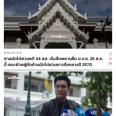
ต่อภาพลักษณ์ของสถาบันเสื่อมเสียไปถึงพระเกียรติยศของ
องค์พระมหากษัตริย์หรือไม่”
อีกหนึ่งโครงการคือ ‘โครงการก่อสร้างอ่างเก็บน้ำนฤบดินทร
จินดา’ หรือ ‘โครงการห้วยโสมงอันเนื่องมาจากพระราชดำริ’
ซึ่งเป็นโครงการชลประทานขนาดใหญ่ที่ใช้เวลาสร้างมายา
วนานมากกว่า 10 ปี แต่ก็ยังก่อสร้างไม่แล้วเสร็จสมบูรณ์เสียที
โครงการนี้ผ่านมติ ครม. มาตั้งแต่ปี 2552 มีมติอนุมัติให้
กรมชลประทานดำเนินการก่อสร้าง โดยกำหนดระยะเวลา
POLITICS
ศาลนัดไต่สวนคดี 44 สส. เริ่มสืบพยานฝั่ง ป.ป.ช. 25 ส.ค.
ก่อสร้างตั้งแต่ปี 2553 จนถึงปี 2561 รวมระยะเวลา 9 ปี ใช้งบ
70
นี้ ขณะฝ่ายผู้คัดค้านนัดไต่สวนยาวถึงกลางปี 2570
ประมาณในการก่อสร้างภายใต้กรอบวงเงิน 9,078 ล้านบาท
เริ่มตั้งงบประมาณมาตั้งแต่ปี 2553 แต่ก็เลื่อนปีที่จะสร้างเสร็จ
ไปเรื่อยๆ นับตั้งแต่พรรคอนาคตใหม่เริ่มเข้ามาพิจารณางบ
ประมาณในปีงบประมาณ 2563 การก่อสร้างผูกพันมาเป็น
เวลามากกว่า 10 ปีแล้ว จนปัจจุบันมาถึงพรรคก้าวไกลเข้าสู่
ปีงบประมาณที่ 2565 หน่วยงานรับงบอย่างกรมชลประทานก็
เลื่อนการขอใช้งบประมาณผูกพันของโครงการนี้มาโดย
ตลอด ตอนปีงบประมาณ 2563 ก็ชี้แจงว่าจะแล้วเสร็จปี 2564
พอมาปีงบประมาณ 2564 หน่วยงานรับงบชี้แจงว่าจะแล้ว