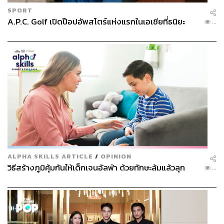
SPORT
A.P.C. Golf เปิดป๊อปอัพสโตร์แห่งแรกในเอเชียที่ธนิยะ
...
ALPHA SKILLS ARTICLE
/
OPINION
วิธีสร้างภูมิคุ้มกันให้เด็กเจนอัลฟ่า ด้วยทักษะล้มแล้วลุก
...