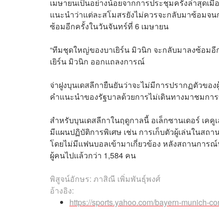
เมษายนเป็นอย่างน้อยจากการประชุมครั้งล่าสุดเมื
แนะนำว่าแต่ละสโมสรยังไม่ควรจะกลับมาซ้อมจนกว่าจ
ซ้อมอีกครั้งในวันจันทร์ที่ 6 เมษายน
“ทีมชุดใหญ่ของบาเยิร์น มิวนิก จะกลับมาลงซ้อมอีกคร
เยิร์น มิวนิก ออกแถลงการณ์
จ่าฝูงบุนเดสลีกายืนยันว่าจะไม่มีการปรากฏตัวขอ
คำแนะนำของรัฐบาลด้วยการไม่เดินทางมาชมการซ
สำหรับบุนเดสลีกาในฤดูกาลนี้ อเล็กซานเดอร์ เคค
มีแผนปฏิบัติการพิเศษ เช่น การเก็บตัวผู้เล่นใน
โดยไม่มีแฟนบอลเข้ามาเกี่ยวข้อง หลังสถานการณ์ปั
ผู้คนไปแล้วกว่า 1,584 คน
พิสูจน์อักษร: ภาสิณี เพิ่มพันธุ์พงศ์
อ้างอิง:
https://sports.yahoo.com/bayern-munich-con