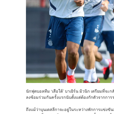
นักฟุตบอลทีม ‘เสือใต้’ บาเยิร์น มิวนิก เตรียมที่
ลงซ้อมร่วมกันครั้งแรกนับตั้งแต่ต้องกักตัวจากก
ถึงแม้ว่าบุนเดสลีกาจะอยู่ในระหว่างพักการแข่งขันมา