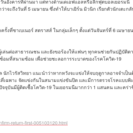
่อวันอังคารที่ผ่านมา แต่ทางด้านเดเอฟแอลหรือลีกฟุตบอลเยอรมนี
ะถึงวันที่ 5 เมษายน ซึ่งทำให้บาเยิร์น มิวนิก เรียกตัวนักเตะกล
ั้งที่ซาเบเนอร์ สตราสส์ ในกลุ่มเล็กๆ ตั้งแต่วันจันทร์ที่ 6 เมษาย
งผู้เล่นต่อสาธารณชน และยังขอร้องให้แฟนๆ ทุกคนช่วยกันปฏิบัติต
้อมที่สนามซ้อม เพื่อช่วยชะลอการระบาดของโรคโควิด-19
ูเล นักไวรัสวิทยา แนะนำว่าหากหวังจะแข่งให้จบฤดูกาลอาจจำเป็นต
สถานที่เฉพาะ จัดแข่งกันในสนามแข่งขันปิด และมีการตรวจโรคแบบพิ
จจุบันมีผู้ติดเชื้อโควิด-19 ในเยอรมนีมากกว่า 1 แสนคน และคร่าช
firm-return-first-005103120.html