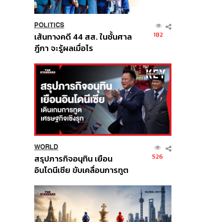
POLITICS
182
เส้นทางคดี 44 สส. ในชั้นศาล
ฎีกา จะรู้ผลเมื่อไร
WORLD
526
สรุปภารกิจอนุทิน เยือน
อินโดนีเซีย ขับเคลื่อนการทูต
เศรษฐกิจเชิงรุก ประกาศหุ้น
ส่วนยุทธศาสตร์ไทย –
อินโดนีเซีย