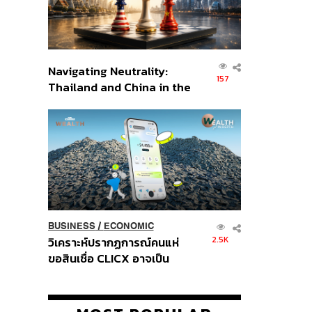
Navigating Neutrality:
157
Thailand and China in the
Age of a New Global
Order
BUSINESS
/
ECONOMIC
2.5K
วิเคราะห์ปรากฏการณ์คนแห่
ขอสินเชื่อ CLICX อาจเป็น
เพียงยอดภูเขาน้ำแข็ง ของ
ปัญหาหนี้ครัวเรือนไทยที่ถูกซุก
ไว้