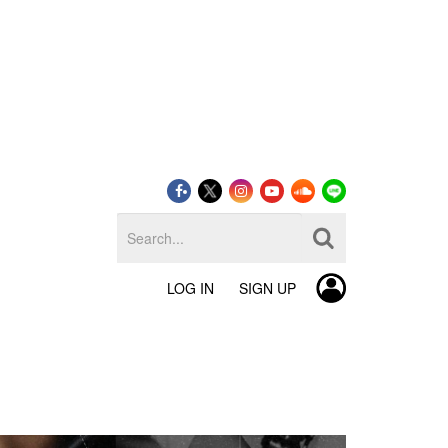
LOG IN
SIGN UP