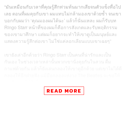
“มันเหมือนกับเวลาที่คุณรู้สึกท่วมท้นมากเสียจนตัวแข็งทื่อไป
เลย ตอนที่ผมคุยกับเขา ผมแทบไม่กล้ามองเขาด้วยซ้ำ จนเขา
บอกกับผมว่า ‘คุณมองผมได้นะ’ แล้วก็นั่นแหละ ผมก็รับบท
Ringo Starr หน้าที่ของผมก็คือการสังเกตและรับพฤติกรรม
ของเขามาศึกษา แต่ผมก็อยากจะทำให้เขาดูเป็นมนุษย์และ
แสดงความรู้สึกต่อเขา ไม่ใช่แค่ลอกเลียนแบบเขาเฉยๆ”
เขายังเล่าอีกด้วยว่า Ringo Starr เป็นคนที่น่ารักและเป็น
กันเอง ในช่วงเวลาเหล่านั้นพวกเขานั่งคุยกันในสวน ดื่ม
กาแฟด้วยกัน แล้วก็ยังเล่นกลองให้เขาดูอีกด้วย แต่เขาไม่ได้ตี
กลองให้อีกฝ่ายฟัง แม้มือกลองแห่งวง The Beatles จะขอให้
เขาตีกลองให้ฟังก็ตาม
READ MORE
นอกจาก Barry Keoghan จะมารับบท 1 ในสมาชิกของวง
The Beatles ยังมีนักแสดงชายชื่อดังอีก 3 คนมารับบท
สมาชิกคนอื่นๆ ได้แก่ Paul Mescal รับบท Paul McCartney,
Joseph Quinn รับบท George Harrison และ Harris
Dickinson กับบทบาท John Lennon