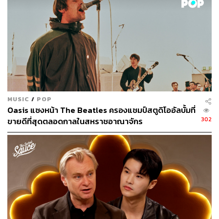
MUSIC
/
POP
Oasis แซงหน้า The Beatles ครองแชมป์สตูดิโออัลบั้มที่
302
ขายดีที่สุดตลอดกาลในสหราชอาณาจักร