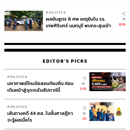
ชั่วคราว หลังเหตุใช้อาวุธปืนภายใน
โรงเรียนคลี่คลาย
POLITICS
ผลชันสูตร 8 ศพ เหตุยิงใน รร.
826
เทพศิรินทร์ นนทบุรี พบกระสุนเข้า
จุดสำคัญ ‘ศีรษะ-หน้าอก’ ครูถูกยิง
4 นัด จากระยะไกล
EDITOR'S PICKS
POLITICS
มหากาพย์โกงข้อสอบท้องถิ่น ก่อน
576
เดินหน้าสู่จุดจบในสัปดาห์นี้
POLITICS
เส้นทางคดี 44 สส. ในชั้นศาลฎีกา
211
จะรู้ผลเมื่อไร