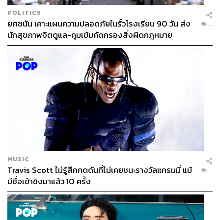
POLITICS
ยศชนัน เคาะแผนความปลอดภัยในรั้วโรงเรียน 90 วัน ส่ง
...
นักสุขภาพจิตดูแล-คุมเข้มคัดกรองสิ่งผิดกฎหมาย
MUSIC
Travis Scott ไม่รู้สึกกดดันที่ไม่เคยชนะรางวัลแกรมมี่ แม้
...
มีชื่อเข้าชิงมาแล้ว 10 ครั้ง