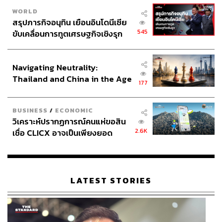
WORLD
สรุปภารกิจอนุทิน เยือนอินโดนีเซีย
545
ขับเคลื่อนการทูตเศรษฐกิจเชิงรุก
ประกาศหุ้นส่วนยุทธศาสตร์ไทย –
อินโดนีเซีย
Navigating Neutrality:
Thailand and China in the Age
177
of a New Global Order
BUSINESS
/
ECONOMIC
วิเคราะห์ปรากฏการณ์คนแห่ขอสิน
2.6K
เชื่อ CLICX อาจเป็นเพียงยอด
ภูเขาน้ำแข็ง ของปัญหาหนี้ครัว
เรือนไทยที่ถูกซุกไว้
LATEST STORIES