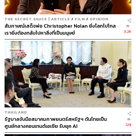
THE SECRET SAUCE | ARTICLE
/
FILM
/
OPINION
สัมภาษณ์เสด็จพ่อ Christopher Nolan ยิ่งโลกไปไกล
3.2K
เรายิ่งต้องกลับไปหาสิ่งที่เป็นมนุษย์
THAILAND
รัฐบาลจับมือสมาคมภาพยนตร์สหรัฐฯ ดันไทยเป็น
129
ศูนย์กลางคอนเทนต์เอเชีย รับยุค AI