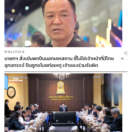
POLITICS
นายกฯ สั่งเข้มพกปืนนอกเคหสถาน ชี้ไม่ใช่เจ้าหน้าที่มีโทษ
...
อุกฉกรรจ์ ปืนถูกขโมยก่อเหตุ เจ้าของร่วมรับผิด