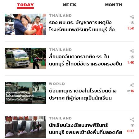
TODAY
WEEK
MONTH
THAILAND
รอง ผบ.ตร. บัญชาการเหตุยิง
1.5K
โรงเรียนเทพศิรินทร์ นนทบุรี สั่ง
ค้นหา 2 รอบยืนยันไร้คนติดค้าง พบ
ศพปู่-ย่าที่บ้านพักผู้ก่อเหตุ
THAILAND
สื่อนอกจับตากราดยิง รร. ใน
1.4K
นนทบุรี ชี้ไทยมีอัตราครอบครองปืน
สูงในระดับต้นของภูมิภาค
WORLD
ย้อนเหตุกราดยิงในโรงเรียนต่าง
1K
ประเทศ ที่ผู้ก่อเหตุเป็นนักเรียน
THAILAND
นักเรียนโรงเรียนเทพศิรินทร์
897
นนทบุรี อพยพเข้ายังพื้นที่ปลอดภัย