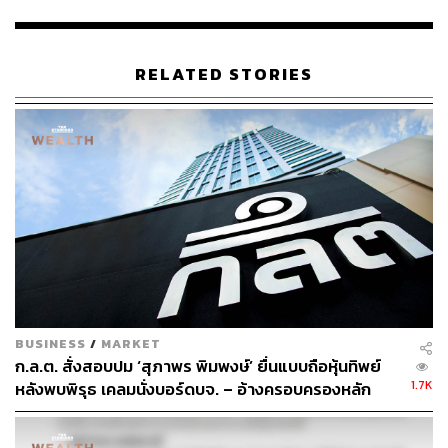
บริษัทครั้งที่ 6 (BANPU-W6) จํานวนไม่เกิน 1,268,645,379
หน่วย ในอัตราส่วน 1 หุ้นเพิ่มทุนต่อ 1 หน่วย BANPU-W6
มีอายุ 3 ปี และมีราคาใช้สิทธิซื้อหุ้นที่ 7.50 บาทต่อหุ้น
RELATED STORIES
BANPU กำหนดวันประชุมวิสามัญผู้ถือหุ้นครั้งที่ 1/2564 ใน
วันจันทร์ที่ 9 สิงหาคม 2564 โดยกําหนดรายชื่อผู้ถือหุ้นที่มี
สิทธิเข้าร่วมประชุมวิสามัญผู้ถือหุ้น (Record Date) ในวันที่
14 กรกฎาคม 2564
BANPU คาดว่าจะได้รับเงินรวมประมาณ 31,716 ล้านบาท
จากการเพิ่มทุนครั้งนี้ แบ่งเป็น จากการขายหุ้นเพิ่มทุนให้แก่ผู้
ถือหุ้นเดิมของบริษัทตามสัดส่วนการถือหุ้น ประมาณ 6,343
ล้านบาท จากการออก BANPU-W4 ประมาณ 6,343 ล้าน
บาท, BANPU-W5 ประมาณ 9,515 ล้านบาท และ BANPU-
BUSINESS
/
MARKET
W6 ประมาณ 12,686 ล้านบาท กรณีที่มีการจองซื้อหุ้นสามัญ
ก.ล.ต. สั่งสอบปม ‘สุภาพร พิมพงษ์’ ยื่นแบบถือหุ้นทิพย์
เพิ่มทุนทั้งหมดและมีการใช้สิทธิตามใบสําคัญแสดงสิทธิทั้ง 3
1.7K
หลังพบพิรุธ เคลมนั่งบอร์ดบจ. – อ้างครอบครองหลัก
รุ่นเต็มจำนวน
ทรัพย์ที่ไม่เคยมีอยู่จริง
การเพิ่มทุนครั้งนี้เพื่อเพิ่มความแข็งแกร่งและสภาพคล่อง