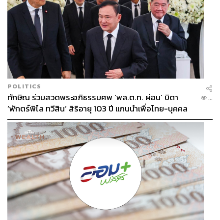
POLITICS
ทักษิณ ร่วมสวดพระอภิธรรมศพ ‘พล.ต.ท. ผ่อน’ บิดา
...
‘พักตร์พิไล ทวีสิน’ สิริอายุ 103 ปี แกนนำเพื่อไทย-บุคคล
หลากวงการร่วมอาลัย