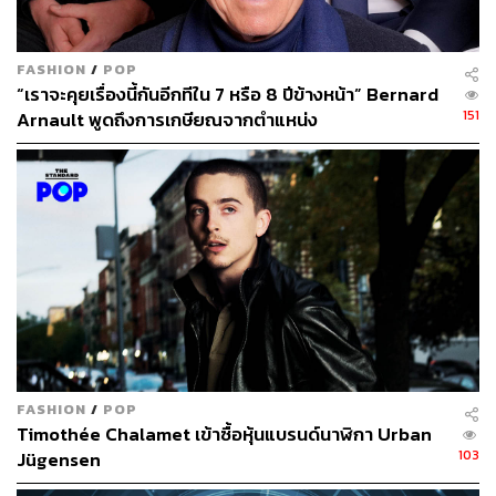
BANPU
บ้านปู
FASHION
/
POP
“เราจะคุยเรื่องนี้กันอีกทีใน 7 หรือ 8 ปีข้างหน้า” Bernard
151
Arnault พูดถึงการเกษียณจากตำแหน่ง
641
ABOUT THE AUTHOR
ศนิชา ละครพล
THE STANDARD WEALTH Editor
FASHION
/
POP
Timothée Chalamet เข้าซื้อหุ้นแบรนด์นาฬิกา Urban
103
Jügensen