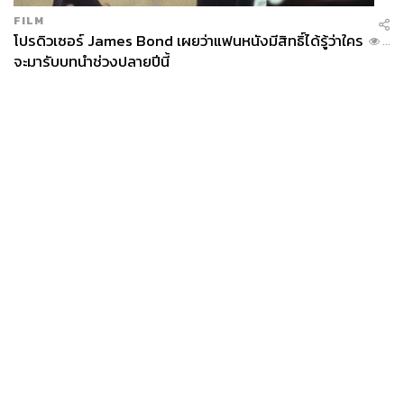
FILM
โปรดิวเซอร์ James Bond เผยว่าแฟนหนังมีสิทธิ์ได้รู้ว่าใคร
...
จะมารับบทนำช่วงปลายปีนี้
News
Wealth
Pop
Podcast
Video
Now
Opinion
Careers
Events
Privacy
About
Contact
Policy
FOR
ADVERTISING
MEMBERSHIP