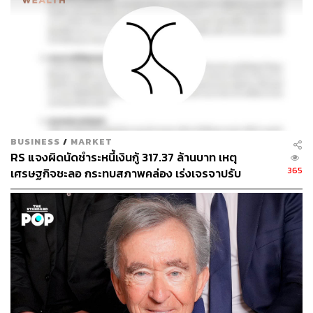
ทางการเงินให้แก่บริษัท ให้บริษัทมีเงินทุนเพียงพอต่อการ
รองรับการดําเนินงานของบริษัททั้งในปัจจุบันและอนาคต
และเพื่อสนับสนุนให้บริษัทสามารถบรรลุเป้าหมายการเติบโต
ตามแผนกลยุทธ์ได้อย่างราบรื่น อีกทั้งช่วยลดภาระดอกเบี้ย
จ่ายของบริษัท ตลอดจนช่วยเพิ่มเงินทุนหมุนเวียนการดําเนิน
ธุรกิจ และช่วยเพิ่มความสามารถในการขยายการลงทุนเพิ่ม
เติม
BUSINESS
/
MARKET
พิสูจน์อักษร: ชนเนตร ลอยครุฑ
RS แจงผิดนัดชำระหนี้เงินกู้ 317.37 ล้านบาท เหตุ
365
เศรษฐกิจชะลอ กระทบสภาพคล่อง เร่งเจรจาปรับ
โครงสร้างหนี้ ยันธุรกิจไม่สะดุด
สามารถติดตาม THE STANDARD WEALTH
ผ่านแอปพลิเคชันต่างๆ ที่คุณสะดวกหรือใช้งานอยู่แล้วได้เลย
TAGS:
บริษัท บ้านปู จำกัด (มหาชน)
Warrant
ผู้ถือหุ้น