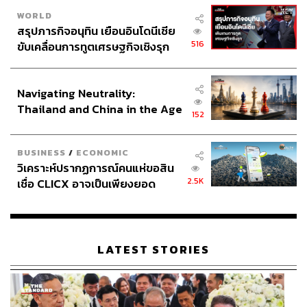
WORLD
สรุปภารกิจอนุทิน เยือนอินโดนีเซีย
516
ขับเคลื่อนการทูตเศรษฐกิจเชิงรุก
ประกาศหุ้นส่วนยุทธศาสตร์ไทย –
อินโดนีเซีย
Navigating Neutrality:
Thailand and China in the Age
152
of a New Global Order
BUSINESS
/
ECONOMIC
วิเคราะห์ปรากฏการณ์คนแห่ขอสิน
2.5K
เชื่อ CLICX อาจเป็นเพียงยอด
ภูเขาน้ำแข็ง ของปัญหาหนี้ครัว
เรือนไทยที่ถูกซุกไว้
LATEST STORIES