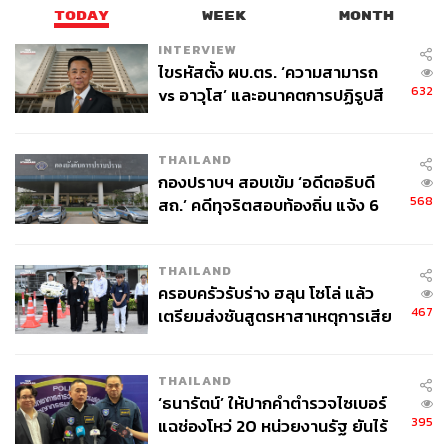
TODAY
WEEK
MONTH
INTERVIEW
ไขรหัสตั้ง ผบ.ตร. ‘ความสามารถ
632
vs อาวุโส’ และอนาคตการปฏิรูปสี
กากี กับ พล.ต.อ. เอก อังสนานนท์
THAILAND
กองปราบฯ สอบเข้ม ‘อดีตอธิบดี
568
สถ.’ คดีทุจริตสอบท้องถิ่น แจ้ง 6
ข้อหาหนัก จ่อชง ป.ป.ช. 12 ส.ค. นี้
THAILAND
ครอบครัวรับร่าง ฮลุน โซโล่ แล้ว
467
เตรียมส่งชันสูตรหาสาเหตุการเสีย
ชีวิต
THAILAND
‘ธนารัตน์’ ให้ปากคำตำรวจไซเบอร์
395
แฉช่องโหว่ 20 หน่วยงานรัฐ ยันไร้