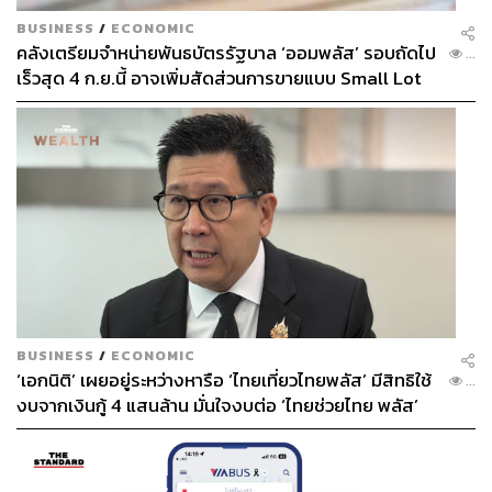
BUSINESS
/
ECONOMIC
คลังเตรียมจำหน่ายพันธบัตรรัฐบาล ‘ออมพลัส’ รอบถัดไป
...
เร็วสุด 4 ก.ย.นี้ อาจเพิ่มสัดส่วนการขายแบบ Small Lot
First มากขึ้น
BUSINESS
/
ECONOMIC
‘เอกนิติ’ เผยอยู่ระหว่างหารือ ‘ไทยเที่ยวไทยพลัส’ มีสิทธิใช้
...
งบจากเงินกู้ 4 แสนล้าน มั่นใจงบต่อ ‘ไทยช่วยไทย พลัส’
เฟส 2 มีเพียงพอ