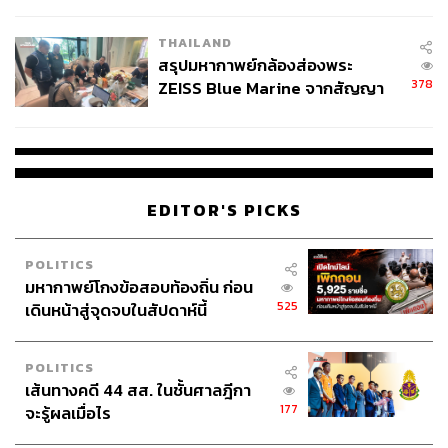
นัยทางการเมือง
THAILAND
สรุปมหากาพย์กล้องส่องพระ
378
ZEISS Blue Marine จากสัญญา
ผลิต 8.3 ล้าน สู่ข้อพิพาท ‘มา
เวลล์ฯ’ ฟ้อง ‘โทน บางแค’ ผิดนัด
จ่ายหนี้-แอบระบุแบรนด์
EDITOR'S PICKS
POLITICS
มหากาพย์โกงข้อสอบท้องถิ่น ก่อน
525
เดินหน้าสู่จุดจบในสัปดาห์นี้
POLITICS
เส้นทางคดี 44 สส. ในชั้นศาลฎีกา
177
จะรู้ผลเมื่อไร