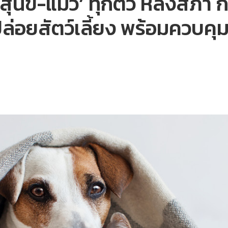
‘สุนัข-แมว’ ทุกตัว หลังสภา 
อยสัตว์เลี้ยง พร้อมควบคุมสุ