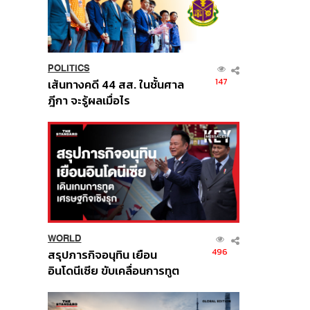
POLITICS
147
เส้นทางคดี 44 สส. ในชั้นศาล
ฎีกา จะรู้ผลเมื่อไร
WORLD
496
สรุปภารกิจอนุทิน เยือน
อินโดนีเซีย ขับเคลื่อนการทูต
เศรษฐกิจเชิงรุก ประกาศหุ้น
ส่วนยุทธศาสตร์ไทย –