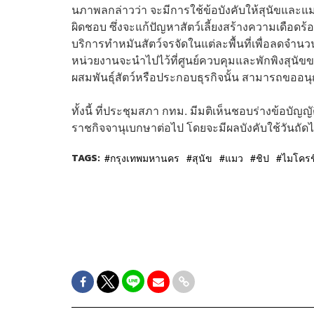
นภาพลกล่าวว่า จะมีการใช้ข้อบังคับให้สุนัขและแมวต
ผิดชอบ ซึ่งจะแก้ปัญหาสัตว์เลี้ยงสร้างความเดือดร้
บริการทำหมันสัตว์จรจัดในแต่ละพื้นที่เพื่อลดจำนว
หน่วยงานจะนำไปไว้ที่ศูนย์ควบคุมและพักพิงสุนัขของ ก
ผสมพันธุ์สัตว์หรือประกอบธุรกิจนั้น สามารถขออน
ทั้งนี้ ที่ประชุมสภา กทม. มีมติเห็นชอบร่างข้อบั
ราชกิจจานุเบกษาต่อไป โดยจะมีผลบังคับใช้วันถั
TAGS:
กรุงเทพมหานคร
สุนัข
แมว
ชิป
ไมโครช