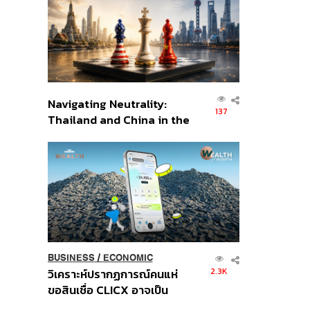
อินโดนีเซีย
Navigating Neutrality:
137
Thailand and China in the
Age of a New Global
Order
BUSINESS
/
ECONOMIC
2.3K
วิเคราะห์ปรากฏการณ์คนแห่
ขอสินเชื่อ CLICX อาจเป็น
เพียงยอดภูเขาน้ำแข็ง ของ