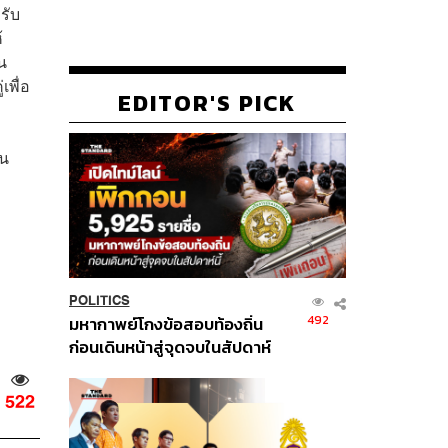
รับ
้
น
เพื่อ
EDITOR'S PICK
ใน
POLITICS
492
มหากาพย์โกงข้อสอบท้องถิ่น
ก่อนเดินหน้าสู่จุดจบในสัปดาห์
นี้
522