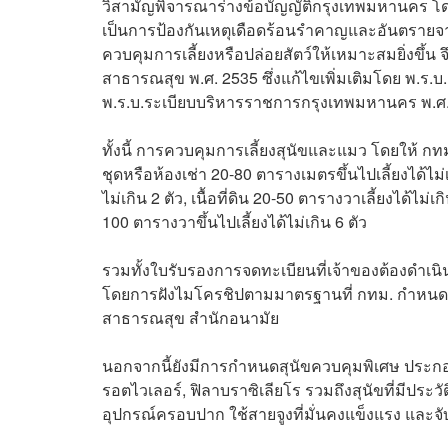
วิสามัญพิจารณาร่างข้อบัญญัติกรุงเทพมหานคร โดย
เป็นการป้องกันเหตุเดือดร้อนรำคาญและอันตรายจากเ
ควบคุมการเลี้ยงหรือปล่อยสัตว์ให้เหมาะสมยิ่งข
สาธารณสุข พ.ศ. 2535 ซึ่งแก้ไขเพิ่มเติมโดย พ.ร.
พ.ร.บ.ระเบียบบริหารราชการกรุงเทพมหานคร พ.ศ. 
ทั้งนี้ การควบคุมการเลี้ยงสุนัขและแมว โดยให้ กท
ชุดหรือห้องเช่า 20-80 ตารางเมตรขึ้นไปเลี้ยงได้ไม่เกิ
ไม่เกิน 2 ตัว, เนื้อที่ดิน 20-50 ตารางวาเลี้ยงได้ไม่เก
100 ตารางวาขึ้นไปเลี้ยงได้ไม่เกิน 6 ตัว
รวมทั้งใบรับรองการจดทะเบียนที่เจ้าของต้องดำเน
โดยการฝังไมโครชิปตามมาตรฐานที่ กทม. กำหนด พ
สาธารณสุข สำนักอนามัย
นอกจากนี้ยังมีการกำหนดสุนัขควบคุมพิเศษ ประกอบด้ว
รอตไวเลอร์, ฟิลาบราซิเลียโร รวมถึงสุนัขที่มีประ
อุปกรณ์ครอบปาก ใช้สายจูงที่มั่นคงแข็งแรง และจ