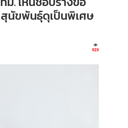
กทม. เห็นชอบร่างข้อ
นัขพันธุ์ดุเป็นพิเศษ
523