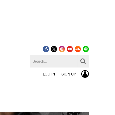
LOG IN
SIGN UP