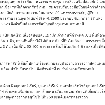
ระบุเหตุผลว่า เพื่อกำหนดเขตควบคุมการเลี้ยงหรือปล่อยสัตว์ แล
ชื้อโรคที่เกิดจากสัตว์ กทม. สมควรปรับปรุงข้อบัญญัติกว่าด้วย
ึ้น จึงอาศัยอำนาจตามความในมาตรา 29 แห่งพระราชบัญญัติการ
บ.การสาธารณสุข (ฉบับที่ 3) พ.ศ. 2560 ประกอบกับมาตรา 97 แห่ง
2528 จึงจำเป็นต้องตราข้อบัญญัติกรุงเทพมหานครนี้
ม. เป็นเขตห้ามเลี้ยงสุนัขและแมวเกินจำนวนที่กำหนด เช่น พื้นที่อ
น 1 ตัว, หากเกินเลี้ยงได้ไม่เกิน 2 ตัว, ที่ดินไม่เกิน 20 ตารางวาเลี้
ิน 3 ตัว, เนื้อที่ดิน 50-100 ตารางวาเลี้ยงได้ไม่เกิน 4 ตัว และเนื้อที่ดิ
ินการนำสัตว์เลี้ยงไปทำเครื่องหมายระบุตัวอย่างถาวรจากสัตวแพทย
ร้อมนำใบรับรองไปแจ้งเจ้าหน้าที่ ณ สำนักงานสัตวแพทย์
ย พิตบูลเทอร์เรียร์, บูลเทอร์เรียร์,
สแตฟฟอร์ดไชร์บูลเทอร์เรียร
วัติทำร้ายคนหรือพยายามทำร้ายคน เมื่อออกนอกสถานที่เลี้ยงต้องใส
ับสายจูงห่างจากคอสุนัขไม่เกิน 50 เซนติเมตรตลอดเวลา