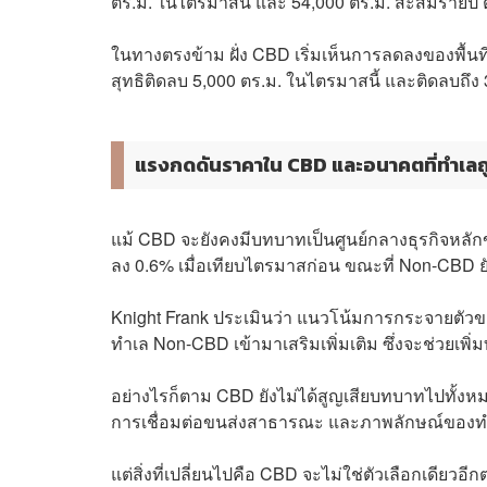
ตร.ม. ในไตรมาสนี้ และ 54,000 ตร.ม. สะสมรายปี 
ในทางตรงข้าม ฝั่ง CBD เริ่มเห็นการลดลงของพื้นท
สุทธิติดลบ 5,000 ตร.ม. ในไตรมาสนี้ และติดลบถึง
แรงกดดันราคาใน CBD และอนาคตที่ทำเลถู
แม้ CBD จะยังคงมีบทบาทเป็นศูนย์กลางธุรกิจหลักข
ลง 0.6% เมื่อเทียบไตรมาสก่อน ขณะที่ Non-CBD ยั
Knight Frank ประเมินว่า แนวโน้มการกระจายตัวข
ทำเล Non-CBD เข้ามาเสริมเพิ่มเติม ซึ่งจะช่วยเพิ่มท
อย่างไรก็ตาม CBD ยังไม่ได้สูญเสียบทบาทไปทั้งหมด 
การเชื่อมต่อขนส่งสาธารณะ และภาพลักษณ์ของท
แต่สิ่งที่เปลี่ยนไปคือ CBD จะไม่ใช่ตัวเลือกเดี