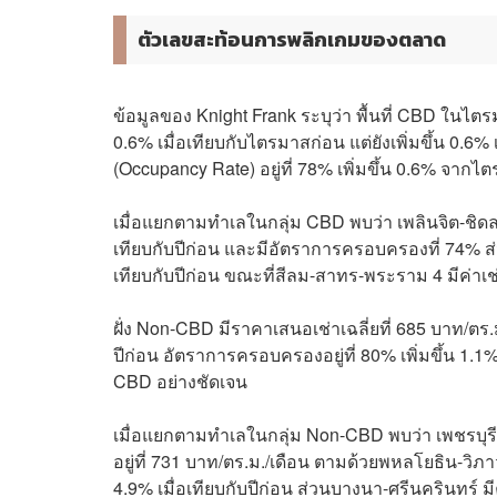
ตัวเลขสะท้อนการพลิกเกมของตลาด
ข้อมูลของ Knight Frank ระบุว่า พื้นที่ CBD ในไตร
0.6% เมื่อเทียบกับไตรมาสก่อน แต่ยังเพิ่มขึ้น 0.6
(Occupancy Rate) อยู่ที่ 78% เพิ่มขึ้น 0.6% จาก
เมื่อแยกตามทำเลในกลุ่ม CBD พบว่า เพลินจิต-ชิดลม-ว
เทียบกับปีก่อน และมีอัตราการครอบครองที่ 74% ส่
เทียบกับปีก่อน ขณะที่สีลม-สาทร-พระราม 4 มีค่าเช่า
ฝั่ง Non-CBD มีราคาเสนอเช่าเฉลี่ยที่ 685 บาท/ตร.ม
ปีก่อน อัตราการครอบครองอยู่ที่ 80% เพิ่มขึ้น 1.1
CBD อย่างชัดเจน
เมื่อแยกตามทำเลในกลุ่ม Non-CBD พบว่า เพชรบุร
อยู่ที่ 731 บาท/ตร.ม./เดือน ตามด้วยพหลโยธิน-วิภาว
4.9% เมื่อเทียบกับปีก่อน ส่วนบางนา-ศรีนครินทร์ มีค