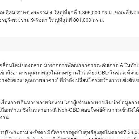
. โดยสีลม-สาทร-พระราม 4 ใหญ่ที่สุดที่ 1,396,000 ตร.ม. ขณะที่ Non
บุรี-พระราม 9-รัชดา ใหญ่ที่สุดที่ 801,000 ตร.ม.
ขับเคลื่อนใหม่ของตลาด มาจากการพัฒนาอาคารระดับเกรด A ในทำเ
ผู้เช่าเข้าถึงอาคารคุณภาพสูงในมาตรฐานใกล้เคียง CBD ในขณะที่จ่าย
ะจายตัวของ ‘คุณภาพอาคาร’ ที่กำลังเปลี่ยนโครงสร้างการแข่งขัน
คือเรื่องการเดินทางของพนักงาน โดยผู้เช่าหลายรายเริ่มนำข้อมูลกา
ือกทำเล ซึ่งในหลายกรณี Non-CBD ตอบโจทย์ด้านการเข้าถึงได้
กงาน
รี-พระราม 9-รัชดา มีอัตราการดูดซับสุทธิสูงสุดในตลาดที่ 34,0