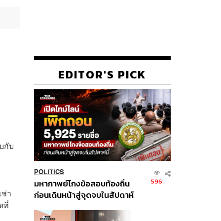
EDITOR'S PICK
ยบกับ
POLITICS
596
มหากาพย์โกงข้อสอบท้องถิ่น
ช่า
ก่อนเดินหน้าสู่จุดจบในสัปดาห์
ที่
นี้