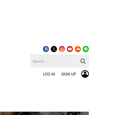
LOG IN
SIGN UP