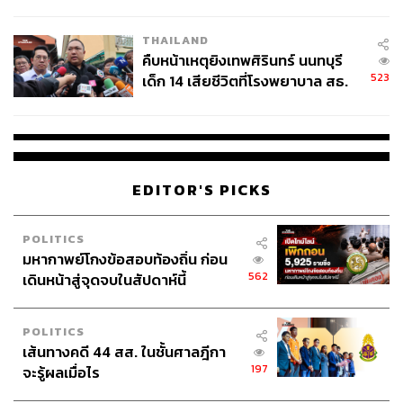
สอบปมขโมยปืนปู่ก่อเหตุ
THAILAND
คืบหน้าเหตุยิงเทพศิรินทร์ นนทบุรี
523
เด็ก 14 เสียชีวิตที่โรงพยาบาล สธ.
ยืนยันครูเสียชีวิต 5 ราย เจ็บ 22
ราย
EDITOR'S PICKS
POLITICS
มหากาพย์โกงข้อสอบท้องถิ่น ก่อน
562
เดินหน้าสู่จุดจบในสัปดาห์นี้
POLITICS
เส้นทางคดี 44 สส. ในชั้นศาลฎีกา
197
จะรู้ผลเมื่อไร