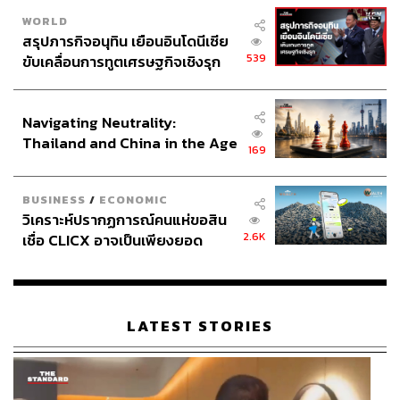
WORLD
สรุปภารกิจอนุทิน เยือนอินโดนีเซีย
539
ขับเคลื่อนการทูตเศรษฐกิจเชิงรุก
ประกาศหุ้นส่วนยุทธศาสตร์ไทย –
อินโดนีเซีย
Navigating Neutrality:
Thailand and China in the Age
169
of a New Global Order
BUSINESS
/
ECONOMIC
วิเคราะห์ปรากฏการณ์คนแห่ขอสิน
2.6K
เชื่อ CLICX อาจเป็นเพียงยอด
ภูเขาน้ำแข็ง ของปัญหาหนี้ครัว
เรือนไทยที่ถูกซุกไว้
LATEST STORIES