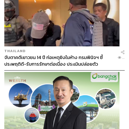
THAILAND
จับตาคดีเยาวชน 14 ปี ก่อเหตุยิงในห้าง กรมพินิจฯ ชี้
...
ประพฤติดี-รับการรักษาต่อเนื่อง ประเมินปล่อยตัว