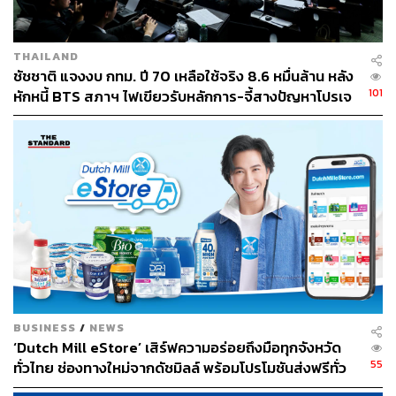
THAILAND
ชัชชาติ แจงงบ กทม. ปี 70 เหลือใช้จริง 8.6 หมื่นล้าน หลัง
101
หักหนี้ BTS สภาฯ ไฟเขียวรับหลักการ-จี้สางปัญหาโปรเจ
กต์ล่าช้า
BUSINESS
/
NEWS
‘Dutch Mill eStore’ เสิร์ฟความอร่อยถึงมือทุกจังหวัด
55
ทั่วไทย ช่องทางใหม่จากดัชมิลล์ พร้อมโปรโมชันส่งฟรีทั่ว
ประเทศ ส่งไว สั่งก่อนเที่ยง ได้ของวันถัดไป ส่งสินค้าแบบ