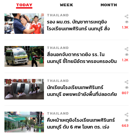
TODAY
WEEK
MONTH
THAILAND
รอง ผบ.ตร. บัญชาการเหตุยิง
1.3K
โรงเรียนเทพศิรินทร์ นนทบุรี สั่ง
ค้นหา 2 รอบยืนยันไร้คนติดค้าง พบ
ศพปู่-ย่าที่บ้านพักผู้ก่อเหตุ
THAILAND
สื่อนอกจับตากราดยิง รร. ใน
1.2K
นนทบุรี ชี้ไทยมีอัตราครอบครองปืน
สูงในระดับต้นของภูมิภาค
THAILAND
นักเรียนโรงเรียนเทพศิรินทร์
807
นนทบุรี อพยพเข้ายังพื้นที่ปลอดภัย
ชั่วคราว หลังเหตุใช้อาวุธปืนภายใน
โรงเรียนคลี่คลาย
THAILAND
คืบหน้าเหตุยิงโรงเรียนเทพศิรินทร์
663
นนทบุรี ดับ 6 ศพ โฆษก ตร. เร่ง