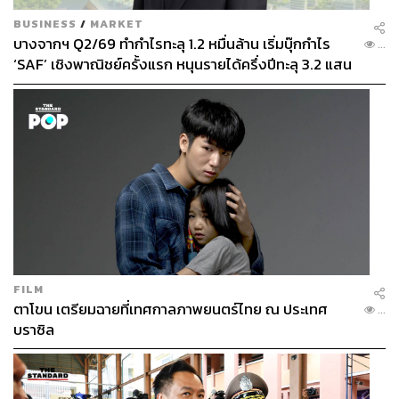
BUSINESS
/
MARKET
บางจากฯ Q2/69 ทำกำไรทะลุ 1.2 หมื่นล้าน เริ่มบุ๊กกำไร
...
‘SAF’ เชิงพาณิชย์ครั้งแรก หนุนรายได้ครึ่งปีทะลุ 3.2 แสน
ล้าน
FILM
ตาโขน เตรียมฉายที่เทศกาลภาพยนตร์ไทย ณ ประเทศ
...
บราซิล