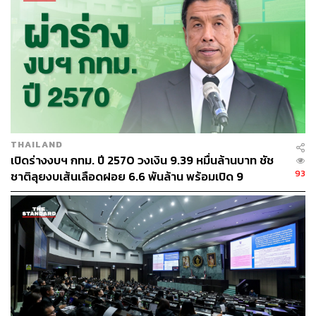
(Super-elevation) ได้อย่างถูกต้อง ช่วยให้รถยึดเกาะ
ถนนได้ดีขึ้น และลดปัญหาน้ำขังที่เสี่ยงต่อการเกิด
อุบัติเหตุ
เพิ่มประสิทธิภาพการก่อสร้าง: ระบบสามารถควบคุม
การใช้วัสดุและยางแอสฟัลต์ได้อย่างแม่นยำ ลดความ
สูญเปล่า พร้อมทั้งทำให้รอยต่อของถนนเรียบเนียนไร้
รอยสะดุด
เพิ่มความทนทานของผิวทาง: การปูถนนในระดับที่
สมดุล จะช่วยกระจายน้ำหนักของยานพาหนะได้อย่าง
THAILAND
เปิดร่างงบฯ กทม. ปี 2570 วงเงิน 9.39 หมื่นล้านบาท ชัช
สม่ำเสมอ ลดความเสี่ยงการเกิดรอยแตกร้าวหรือหลุม
93
ชาติลุยงบเส้นเลือดฝอย 6.6 พันล้าน พร้อมเปิด 9
บ่อ ส่งผลให้อายุการใช้งานของถนนยาวนานยิ่งขึ้น
ยุทธศาสตร์พัฒนาเมือง
วิศณุ ยืนยันว่า กรุงเทพมหานครจะยังคงเดินหน้านำ
เทคโนโลยีและนวัตกรรมที่ทันสมัย มาบูรณาการพัฒนา
ระบบโครงสร้างพื้นฐานของเมือง เพื่อยกระดับคุณภาพถนน
สร้างมาตรฐานใหม่ด้านงานวิศวกรรมจราจร และส่งมอบ
ความปลอดภัยสูงสุดให้แก่พี่น้องประชาชนผู้ใช้รถใช้ถนนทุก
คน