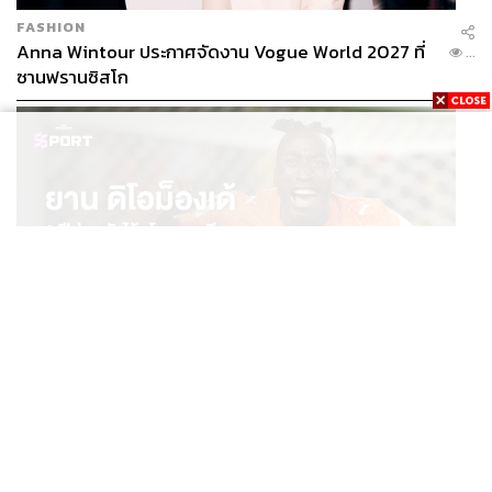
FASHION
Anna Wintour ประกาศจัดงาน Vogue World 2027 ที่
...
ซานฟรานซิสโก
SPORT
ยาน ดิโอม็องเด้ 2 ปีก่อนยังไร้สโมสรอาชีพ สู่นักเตะค่าตัว
...
125 ล้านยูโร กับคำสัญญาถึงน้องสาวผู้ล่วงลับ