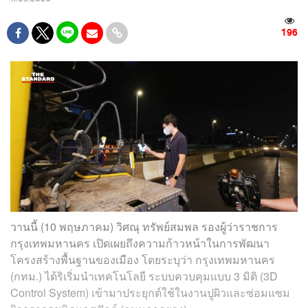
196
วานนี้ (10 พฤษภาคม) วิศณุ ทรัพย์สมพล รองผู้ว่าราชการ
กรุงเทพมหานคร เปิดเผยถึงความก้าวหน้าในการพัฒนา
โครงสร้างพื้นฐานของเมือง โดยระบุว่า กรุงเทพมหานคร
(กทม.) ได้ริเริ่มนำเทคโนโลยี ระบบควบคุมแบบ 3 มิติ (3D
Control System) เข้ามาประยุกต์ใช้ในงานปูผิวและซ่อมแซม