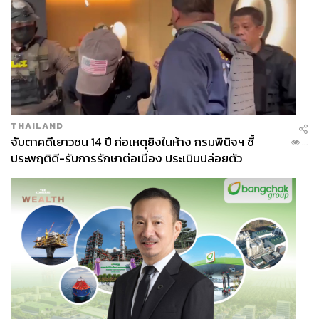
THAILAND
จับตาคดีเยาวชน 14 ปี ก่อเหตุยิงในห้าง กรมพินิจฯ ชี้
...
ประพฤติดี-รับการรักษาต่อเนื่อง ประเมินปล่อยตัว